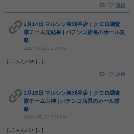
返信
3月14日 マルシン東刈谷店｜クロロ調査
隊チーム光結果 | パチンコ店長のホール攻
略
2026年3月16日 2:03 AM
[…] みんパチ […]
返信
3月15日 マルシン東刈谷店｜クロロ調査
隊チーム山神 | パチンコ店長のホール攻
略
2026年3月12日 7:21 AM
[…] みんパチ […]