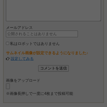
メールアドレス
私はロボットではありません
サムネイル画像が設定できるようになりました♪
設定してみる
画像をアップロード
※画像長押しで一度に4枚まで投稿可能