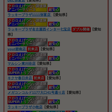
DEL弥富店
【愛知県】
クロロえげつない
調査隊
アニバーサリーＳ
超安心
ラッキープラザ1111弥富店
【愛知県】
クロロえげつない
調査隊
アニバーサリーＳ
超安心
ラッキープラザ名古屋西インター七宝店
ダブル開催
【愛知
県】
クロロえげつない
調査隊
ミニバーサリーＳ
超安心
yout碧南店
初来店
【愛知県】
クロロえげつない
調査隊
ミニバーサリーＳ
超安心
マルシン東刈谷店
【愛知県】
クロロえげつない
調査隊
SUPERトリプルＳ
超安心
キクヤ春日井店
初来店
【愛知県】
クロロえげつない
調査隊
SUPERトリプルＳ
超安心
メガコンコルド1177大口41号通り店
【愛知県】
クロロえげつない
調査隊
SUPERトリプルＳ
超安心
ラッキープラザ小牧店
【愛知県】