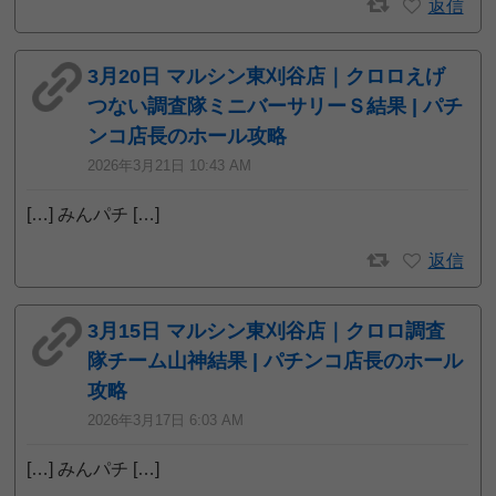
返信
3月20日 マルシン東刈谷店｜クロロえげ
つない調査隊ミニバーサリーＳ結果 | パチ
ンコ店長のホール攻略
2026年3月21日 10:43 AM
[…] みんパチ […]
返信
3月15日 マルシン東刈谷店｜クロロ調査
隊チーム山神結果 | パチンコ店長のホール
攻略
2026年3月17日 6:03 AM
[…] みんパチ […]