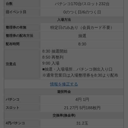
パチンコ170台/スロット232台
台数
0のつく日/6のつく日
旧イベント日
入場方法
特定日のみあり（会員カード不要）
整理券の有無
抽選
整理券の配布方法
8:30
配布時間
8:30 抽選開始
8:50 再整列
9:00 入場
注意点
■抽選・入場場所…パチンコ側出入り口
※通常営業日は入場整理券を8:30より配布
情報を修正する
遊技料金
4円 1円
パチンコ
21.27円 5円188枚円
スロット
交換率(換金率)
31.2玉
4円パチンコ