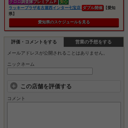
クロロ
調査隊プレミアムＰ
安心
ラッキープラザ名古屋西インター七宝店
ダブル開催
【愛知
県】
愛知県のスケジュールを見る
評価・コメントをする
営業の予想をする
メールアドレスが公開されることはありません。
ニックネーム
この店舗を評価する
コメント