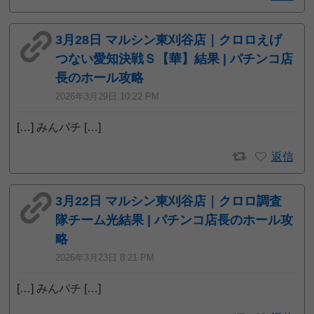
3月28日 マルシン東刈谷店｜クロロえげ
つない愛知決戦Ｓ【華】結果 | パチンコ店
長のホール攻略
2026年3月29日 10:22 PM
[…] みんパチ […]
返信
3月22日 マルシン東刈谷店｜クロロ調査
隊チーム光結果 | パチンコ店長のホール攻
略
2026年3月23日 8:21 PM
[…] みんパチ […]