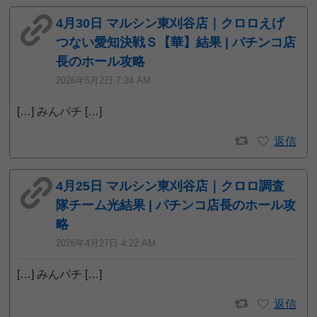
4月30日 マルシン東刈谷店｜クロロえげ
つない愛知決戦Ｓ【華】結果 | パチンコ店
長のホール攻略
2026年5月2日 7:24 AM
[…] みんパチ […]
返信
4月25日 マルシン東刈谷店｜クロロ調査
隊チーム光結果 | パチンコ店長のホール攻
略
2026年4月27日 4:22 AM
[…] みんパチ […]
返信