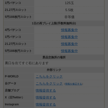
125玉
1円パチンコ
5.5枚
21.27円スロット
非等価
5円188枚円スロット
1日の再プレイ上限(手数料無料分)
情報募集中
4円パチンコ
情報募集中
1円パチンコ
情報募集中
21.27円スロット
情報募集中
5円188枚円スロット
景品交換所の場所
裏口を出てすぐ右にあります
外部リンク
こちらをクリック
P-WORLD
こちらをクリック
台データ
（
情報を修正する
）
情報提供する
店舗ブログ
情報提供する
X（旧Twitter）
情報提供する
Instagram