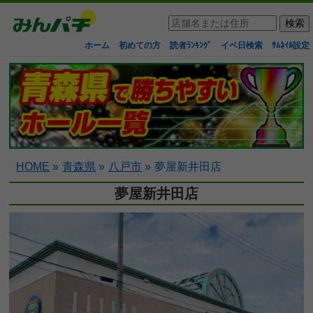
ホーム
初めての方
読者ﾗﾝｷﾝｸﾞ
イベ日検索
ｻﾑﾈｲﾙ設定
HOME
»
青森県
»
八戸市
»
夢屋新井田店
夢屋新井田店