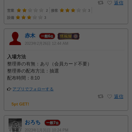
返信
営業
2
接客
3
設備
3
赤木
6
一般
位
2023年2月26日 12:44 AM
入場方法
整理券の有無：あり（会員カード不要）
整理券の配布方法：抽選
配布時間：8:10
アプリでフォローする
返信
5pt GET!
おろち
7
一般
位
2023年1月31日 10:24 PM