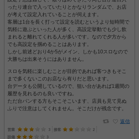
ったり連台で入っていたりとかなりランダムで、お店
が考えて設定入れていることが伺えます。
客層は1台を長く打って設定を読むというより短時間で
気軽に遊ぶといった人が多く、高設定挙動でも少し飲
まれると離れてくれる人が多いです。なので夕方から
でも高設定を掴めることはあります。
しかし前述どおり4か5がメイン、しかも10スロなので
大勝ちは出来そうにはありません。
スロを気軽に楽しむことが目的であれば客つきもそこ
まで多くないこのお店なら有りだと思います。
台データも公開しているので、狙い台があれば1週間の
履歴を見れるのも良いですね。
ただ台パンする方もそこそこいます、店員も見て見ぬ
ふりで注意はしてくれません。そこだけが残念です。
返信
営業
3
接客
2
設備
3