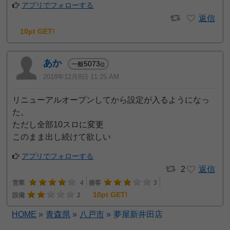
アプリでフォローする
返信
10pt GET!
あか
5073
一般
位
2018年12月8日 11:25 AM
リニューアルオープンしてから設定が入るようになっ
た。
ただし全部10スロに変更
このまま出し続けて欲しい
アプリでフォローする
2
返信
営業
4
接客
3
10pt GET!
設備
2
HOME
»
青森県
»
八戸市
»
夢屋新井田店