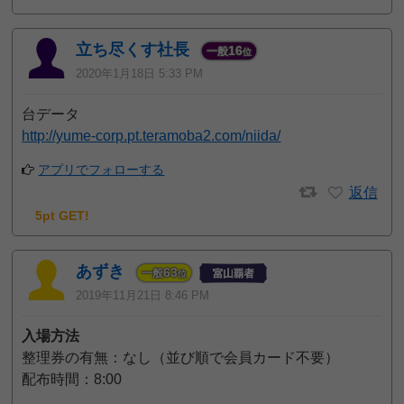
立ち尽くす社長
16
一般
位
2020年1月18日 5:33 PM
台データ
http://yume-corp.pt.teramoba2.com/niida/
アプリでフォローする
返信
5pt GET!
あずき
63
一般
位
2019年11月21日 8:46 PM
入場方法
整理券の有無：なし（並び順で会員カード不要）
配布時間：8:00