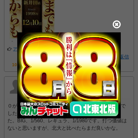
アプリでフォローする
返信
10pt GET!
ハナマニア
2023年9月23日 6:51 PM
０が熱いとか、そんなものハナハナにはありませんで
した。４台設定の一週間の稼働と確率を計算しまし
た。BIG、1/560、レギュラ、1/1980です。打つ価値は
ないと思いますが、北大と比べたらまだ良いかな。