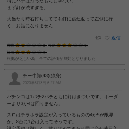
特にパチは打ったもんじゃない。
まず釘が渋すぎる。
大当たり時右打ちしてても釘に跳ね返って左側に行
く。お話になりません
返信
営業
2
接客
3
設備
3
根拠が乏しい為、全ての評価が無効となりました
チー牛顔(43)(独身)
2020年6月3日 6:27 AM
パチンコは1パチ2パチともに釘はきついです、ボーダ
ーより3か4は回りません。
スロはチラホラ設定が入っているものの4か5が限界
か、8台に1台は入ってそうです。
設定予想は難しく、散りばめてきたり同じ台が連日入