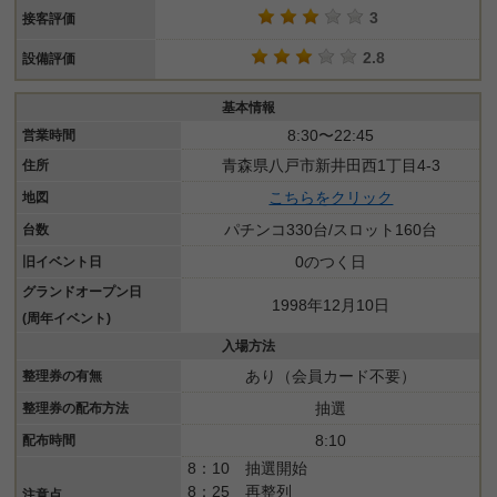
3
接客評価
2.8
設備評価
基本情報
8:30〜22:45
営業時間
青森県八戸市新井田西1丁目4-3
住所
こちらをクリック
地図
パチンコ330台/スロット160台
台数
0のつく日
旧イベント日
グランドオープン日
1998年12月10日
(周年イベント)
入場方法
あり（会員カード不要）
整理券の有無
抽選
整理券の配布方法
8:10
配布時間
8：10 抽選開始
8：25 再整列
注意点