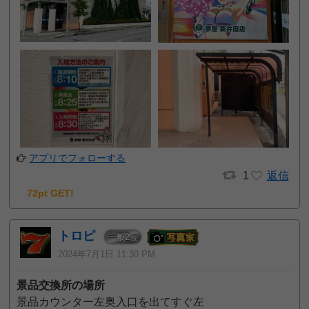
アプリでフォローする
1
返信
72pt GET!
トロピ
2
一般
位
2024年7月1日 11:30 PM
景品交換所の場所
景品カウンター左奥入口を出てすぐ左