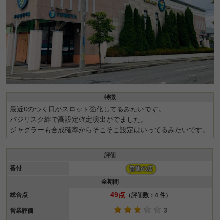
特徴
最近0のつく日がスロット強化してるみたいです。
バジリスク絆で高設定確定演出がでました。
ジャグラーも合成確率からそこそこ設定はいってるみたいです。
評価
番付
普通の店
全期間
49点
総合点
（評価数：4 件）
3
営業評価