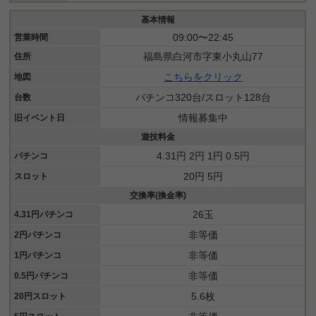
基本情報
09:00〜22:45
営業時間
福島県白河市字東小丸山77
住所
こちらをクリック
地図
パチンコ320台/スロット128台
台数
情報募集中
旧イベント日
遊技料金
4.31円 2円 1円 0.5円
パチンコ
20円 5円
スロット
交換率(換金率)
26玉
4.31円パチンコ
非等価
2円パチンコ
非等価
1円パチンコ
非等価
0.5円パチンコ
5.6枚
20円スロット