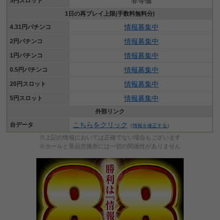
非等価
5円スロット
1日の再プレイ上限(手数料無料分)
情報募集中
4.31円パチンコ
情報募集中
2円パチンコ
情報募集中
1円パチンコ
情報募集中
0.5円パチンコ
情報募集中
20円スロット
情報募集中
5円スロット
外部リンク
こちらをクリック
台データ
（
情報を修正する
）
※上記の情報においては正確でない場合もございます
※ホールと景品交換所には一切の関係性がありません