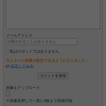
メールアドレス
私はロボットではありません
サムネイル画像が設定できるようになりました♪
設定してみる
画像をアップロード
※画像長押しで一度に4枚まで投稿可能