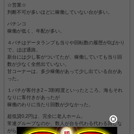
☆営業☆
判断不可が多いほどに稼働していない台が多い。
パチンコ
稼働が低く、年配が多い。
４パチはデータランプも当りや回転数の履歴が0ばかり
で、ほぼ通路。
新台には少し客がついてたが、稼働していても当り回
数が少なく全然出ていない。
甘コーナーは、多少稼働があって少し出ている台があ
った。
１パチが客付き2～3割程度といったところ、海もそれ
なりに客付きがあったが
稼働のわりに当たり回数が少なかった。
超低貸0.2円は、完全に老人ホーム。
常連グループなのか、数人が台を代わる代わる回しな
がら打っている。