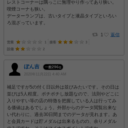
レストコーナーは隅っこに無理やり作ってあり狭い。
喫煙コーナも狭い。
データーランプは、古いタイプと液晶タイプといろい
ろ混ざっています。
1
返信
営業
1
接客
3
設備
2
ぽん吉
296
一般
位
2020年11月22日 4:40 AM
補足ですが5の付く日以外は並びみたいです。その日は
並びは5人程度。ポチポチし放題なので、法則やどこに
入りやすい等の店の特徴を把握している人は行ってみ
る価値はあるでしょう。外部からのデータ閲覧出来な
い代わりに、過去30日間までのデータが見れます。あ
と会員カードは貯メダルは出来るものの、余りメダル