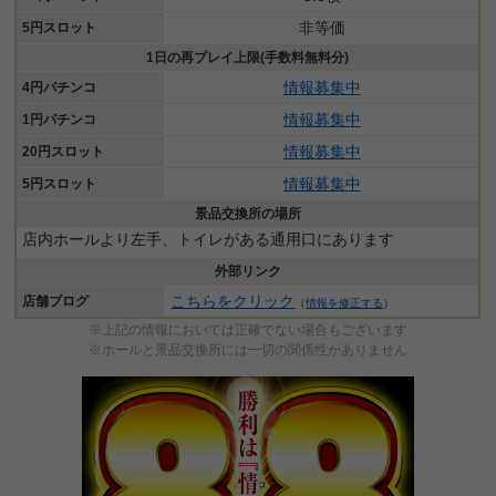
非等価
5円スロット
1日の再プレイ上限(手数料無料分)
情報募集中
4円パチンコ
情報募集中
1円パチンコ
情報募集中
20円スロット
情報募集中
5円スロット
景品交換所の場所
店内ホールより左手、トイレがある通用口にあります
外部リンク
こちらをクリック
店舗ブログ
（
情報を修正する
）
※上記の情報においては正確でない場合もございます
※ホールと景品交換所には一切の関係性がありません