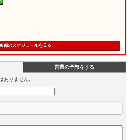
心
京都のスケジュールを見る
営業の予想をする
はありません。