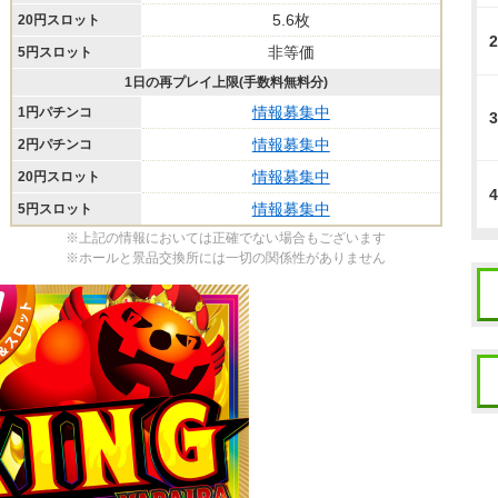
5.6枚
20円スロット
2
非等価
5円スロット
1日の再プレイ上限(手数料無料分)
情報募集中
1円パチンコ
3
情報募集中
2円パチンコ
情報募集中
20円スロット
4
情報募集中
5円スロット
※上記の情報においては正確でない場合もございます
※ホールと景品交換所には一切の関係性がありません