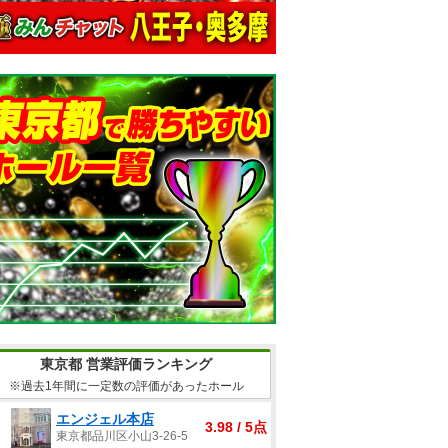
東京都 営業評価ランキング
※過去1年間に一定数の評価があったホール
エンジェル本店
3.98 / 5点
東京都品川区小山3-26-5