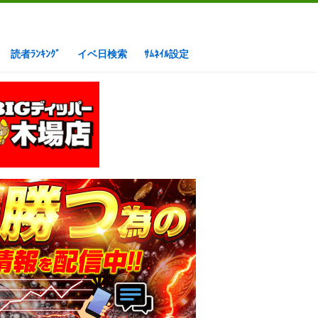
読者ﾗﾝｷﾝｸﾞ
イベ日検索
ｻﾑﾈｲﾙ設定