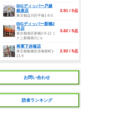
BIGディッパー戸越
銀座店
3.91 / 5点
東京都品川区平塚1-8-5
BIGディッパー新橋2
号店
3.82 / 5点
東京都港区新橋2-8-12 ミ
クニ新橋第2ビル
将軍下赤塚店
2.92 / 5点
東京都板橋区赤塚新町1-
21-9
お問い合わせ
読者ランキング