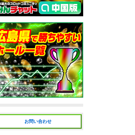
お問い合わせ