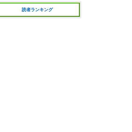
読者ランキング