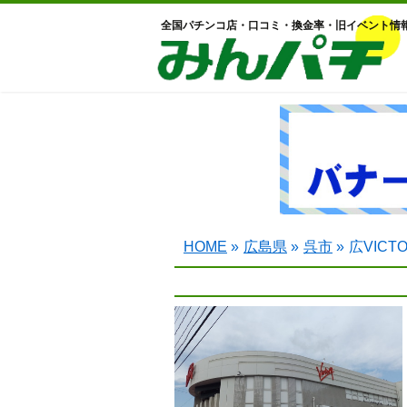
全国パチンコ店・口コミ・換金率・旧イベント情
HOME
»
広島県
»
呉市
»
広VICT