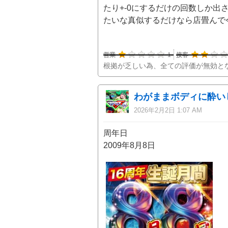
たり+-0にするだけの回数しか
たいな真似するだけなら店畳んで
営業
1
接客
根拠が乏しい為、全ての評価が無効と
わがままボディに酔い
2026年2月2日 1:07 AM
周年日
2009年8月8日