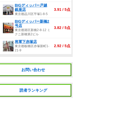
BIGディッパー戸越
銀座店
3.91 / 5点
東京都品川区平塚1-8-5
BIGディッパー新橋2
号店
3.82 / 5点
東京都港区新橋2-8-12 ミ
クニ新橋第2ビル
将軍下赤塚店
2.92 / 5点
東京都板橋区赤塚新町1-
21-9
お問い合わせ
読者ランキング