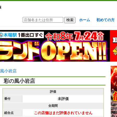
報
ホーム
初めての方
風小岩店
彩の風小岩店
評価
未評価
番付
全期間
この店舗はまだ評価されていません
総合点