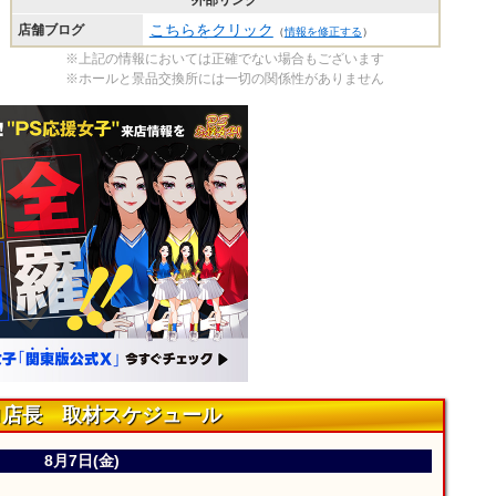
外部リンク
こちらをクリック
店舗ブログ
（
情報を修正する
）
※上記の情報においては正確でない場合もございます
※ホールと景品交換所には一切の関係性がありません
ロ店長 取材スケジュール
8月7日(金)