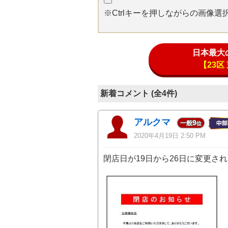
※Ctrlキーを押しながらの画像
日本最大
【23
新着コメント (全4件)
アルクマ
9
一般
位
2020年4月19日 2:50 PM
閉店日が19日から26日に変更さ