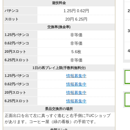
遊技料金
1.25円 0.62円
2
パチンコ
20円 6.25円
スロット
交換率(換金率)
3
非等価
1.25円パチンコ
非等価
0.62円パチンコ
4
5.6枚
20円スロット
非等価
6.25円スロット
1日の再プレイ上限(手数料無料分)
情報募集中
1.25円パチンコ
情報募集中
0.62円パチンコ
情報募集中
20円スロット
情報募集中
6.25円スロット
景品交換所の場所
正面出口を出て左に真っすぐ進むと右手側にTUCショップ
があります。コーヒー屋（緑の看板）の手前です。