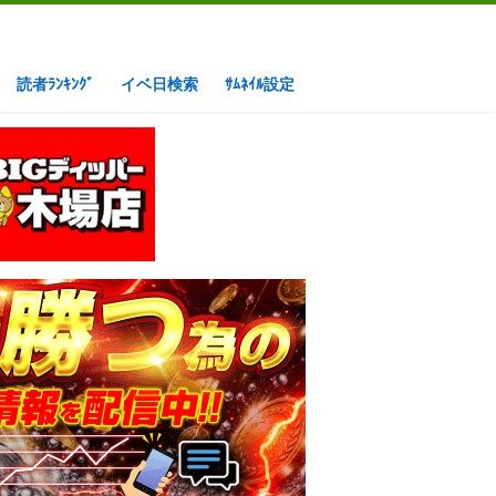
読者ﾗﾝｷﾝｸﾞ
イベ日検索
ｻﾑﾈｲﾙ設定