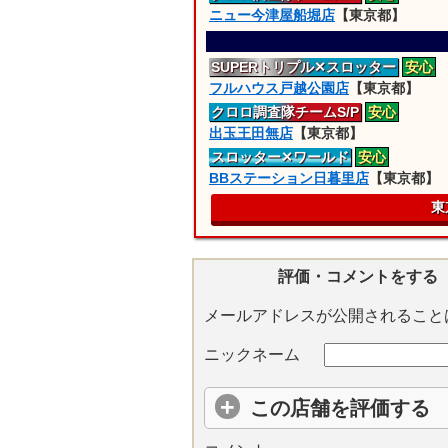
ニュー今津屋船堀店
【東京都】
SUPERトリプル
✕スロッター
安心
フルハウス戸越公園店
【東京都】
クロロ
調査隊
チームS/P
安心
出玉王田無店
【東京都】
スロッター
✕ワールド
安心
BBステーション日暮里店
【東京都】
東
評価・コメントをする
メールアドレスが公開されること
ニックネーム
この店舗を評価する