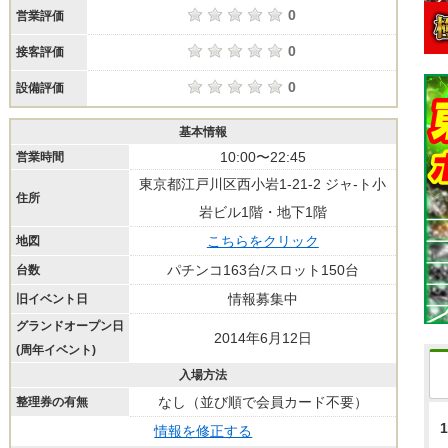
0
営業評価
0
接客評価
0
設備評価
基本情報
10:00〜22:45
営業時間
東京都江戸川区西小岩1-21-2 ジャ-ト小
住所
岩ビル1階・地下1階
こちらをクリック
地図
パチンコ163台/スロット150台
台数
情報募集中
旧イベント日
グランドオープン日
2014年6月12日
(周年イベント)
入場方法
なし（並び順で会員カード不要）
整理券の有無
1
情報を修正する