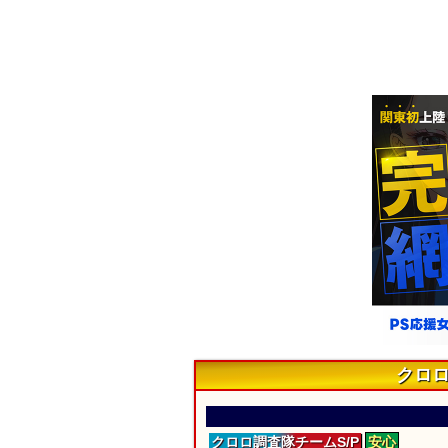
クロ
クロロ
調査隊
チームS/P
安心