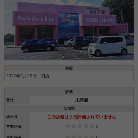
特徴
2022年9月25日 閉店
評価
未評価
番付
全期間
この店舗はまだ評価されていません
総合点
0
営業評価
0
接客評価