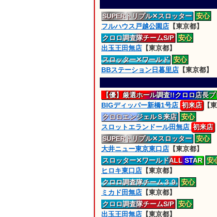
SUPERトリプル
✕スロッター
安心
フルハウス戸越公園店
【東京都】
クロロ
調査隊
チームS/P
安心
出玉王田無店
【東京都】
スロッター
✕ワールド
安心
BBステーション日暮里店
【東京都】
【優】厳選ホール調査!!
クロロ店長プ
BIGディッパー新橋1号店
初来店
【東
クロロエンジェルＳ来店
安心
スロットエランドール田無店
初来店
SUPERトリプル
✕スロッター
安心
大井ニュー東京東口店
【東京都】
スロッター
✕ワールドALL STAR
安
ヒロキ東口店
【東京都】
クロロ
調査隊
チーム３９
安心
ミカド田無店
【東京都】
クロロ
調査隊
チームS/P
安心
出玉王田無店
【東京都】