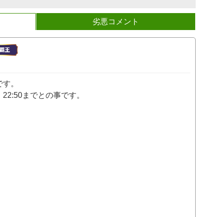
劣悪コメント
です。
22:50までとの事です。