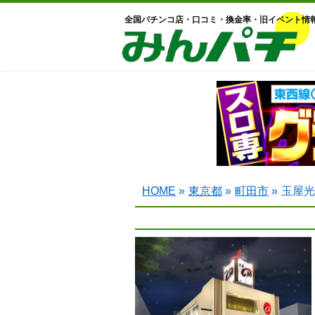
全国パチンコ店・口コミ・換金率・旧イベント情
HOME
»
東京都
»
町田市
»
玉屋光