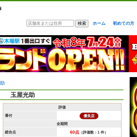
報
ホーム
初めての方
助
玉屋光助
評価
番付
優良店
全期間
60点
総合点
（評価数：1 件）