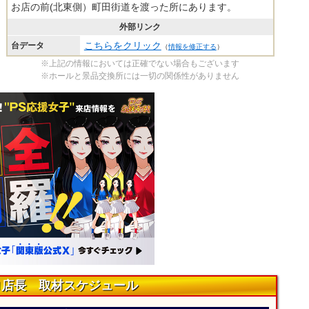
お店の前(北東側）町田街道を渡った所にあります。
外部リンク
こちらをクリック
台データ
（
情報を修正する
）
※上記の情報においては正確でない場合もございます
※ホールと景品交換所には一切の関係性がありません
ロ店長 取材スケジュール