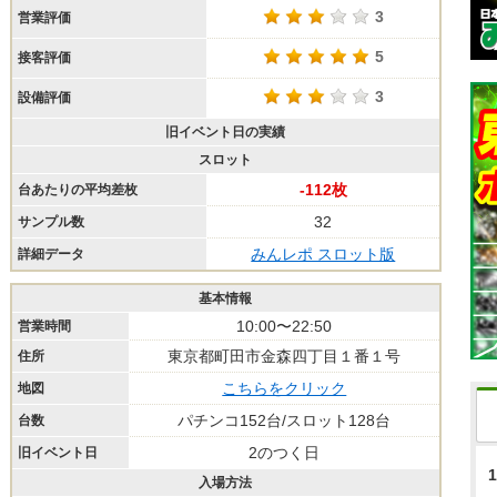
3
営業評価
5
接客評価
3
設備評価
旧イベント日の実績
スロット
-112枚
台あたりの平均差枚
32
サンプル数
みんレポ スロット版
詳細データ
基本情報
10:00〜22:50
営業時間
東京都町田市金森四丁目１番１号
住所
こちらをクリック
地図
パチンコ152台/スロット128台
台数
2のつく日
旧イベント日
1
入場方法