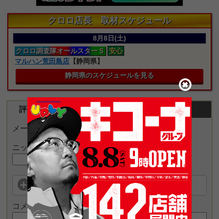
クロロ店長 取材スケジュール
8月8日(土)
クロロ
調査隊オールスターＳ
安心
マルハン荒田島店
【静岡県】
静岡県のスケジュールを見る
評価・コメントをする
営業の予想をする
メールアドレスが公開されることはありません。
ニックネーム
この店舗を評価する
コメント