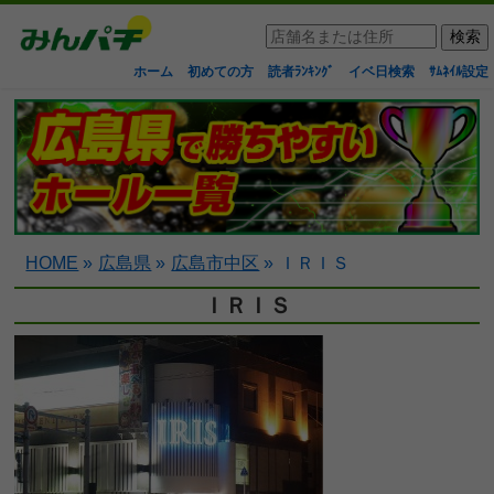
ホーム
初めての方
読者ﾗﾝｷﾝｸﾞ
イベ日検索
ｻﾑﾈｲﾙ設定
HOME
»
広島県
»
広島市中区
»
ＩＲＩＳ
ＩＲＩＳ