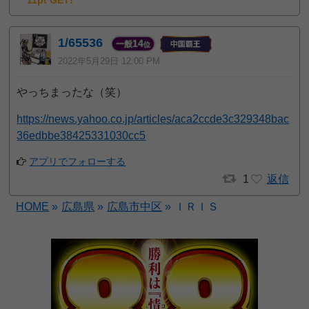
11pt GET!
1/65536
14
一般
位
2022年5月29日 12:00 PM
やっちまったな（笑）
https://news.yahoo.co.jp/articles/aca2ccde3c329348bac
36edbbe38425331030cc5
アプリでフォローする
1
返信
HOME
»
広島県
»
広島市中区
»
ＩＲＩＳ