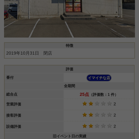
特徴
2019年10月31日 閉店
評価
番付
イマイチな店
全期間
25点
総合点
（評価数：1 件）
2
営業評価
2
接客評価
2
設備評価
旧イベント日の実績