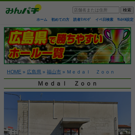
ホーム
初めての方
読者ﾗﾝｷﾝｸﾞ
イベ日検索
ｻﾑﾈｲﾙ設定
HOME
»
広島県
»
福山市
»
Ｍｅｄａｌ Ｚｏｏｎ
Ｍｅｄａｌ Ｚｏｏｎ