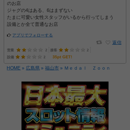
のお店
ジャグの4はある、6はまずない
たまに可愛い女性スタッフがいるから行ってしまう
設備とか全て普通なお店
アプリでフォローする
返信
営業
2
接客
2
35pt GET!
設備
2
HOME
»
広島県
»
福山市
»
Ｍｅｄａｌ Ｚｏｏｎ