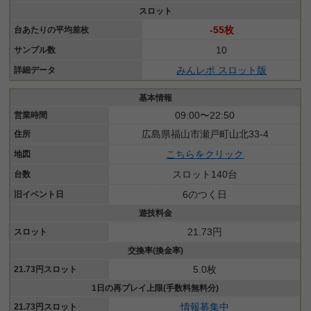
スロット
-55枚
台あたりの平均差枚
10
サンプル数
みんレポ スロット版
詳細データ
基本情報
09:00〜22:50
営業時間
広島県福山市瀬戸町山北33-4
住所
こちらをクリック
地図
スロット140台
台数
6のつく日
旧イベント日
遊技料金
21.73円
スロット
交換率(換金率)
5.0枚
21.73円スロット
1日の再プレイ上限(手数料無料分)
情報募集中
21.73円スロット