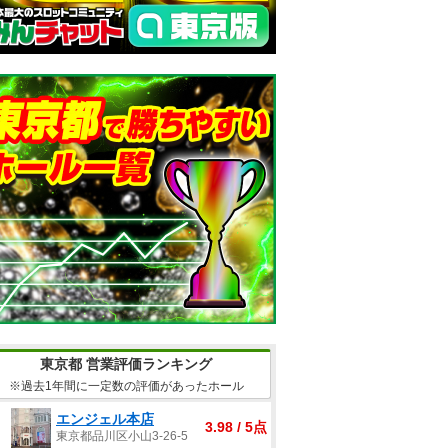
東京都 営業評価ランキング
※過去1年間に一定数の評価があったホール
エンジェル本店
3.98 / 5点
東京都品川区小山3-26-5