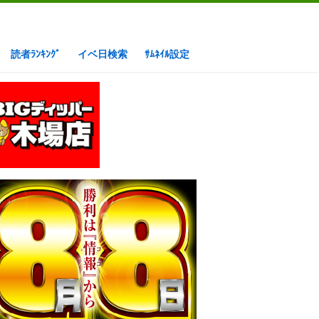
読者ﾗﾝｷﾝｸﾞ
イベ日検索
ｻﾑﾈｲﾙ設定