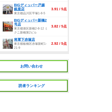
BIGディッパー戸越
銀座店
3.91 / 5点
東京都品川区平塚1-8-5
BIGディッパー新橋2
号店
3.82 / 5点
東京都港区新橋2-8-12 ミ
クニ新橋第2ビル
将軍下赤塚店
2.92 / 5点
東京都板橋区赤塚新町1-
21-9
お問い合わせ
読者ランキング