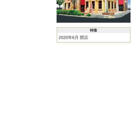
特徴
2020年6月 閉店