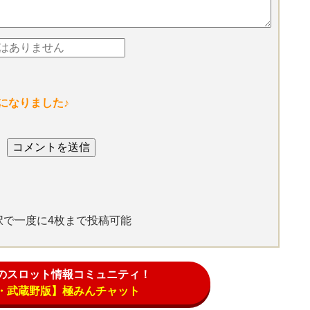
になりました♪
選択で一度に4枚まで投稿可能
のスロット情報コミュニティ！
・武蔵野版】極みんチャット