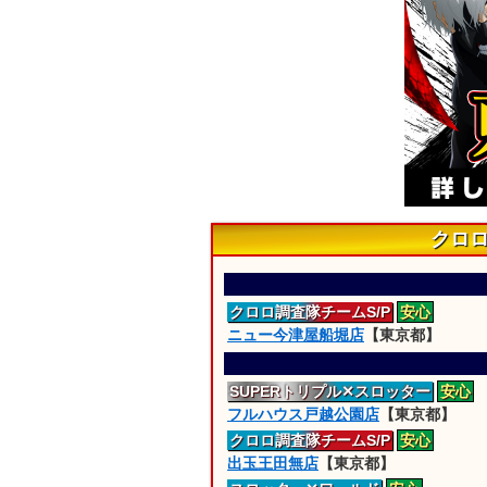
クロ
クロロ
調査隊
チームS/P
安心
ニュー今津屋船堀店
【東京都】
SUPERトリプル
✕スロッター
安心
フルハウス戸越公園店
【東京都】
クロロ
調査隊
チームS/P
安心
出玉王田無店
【東京都】