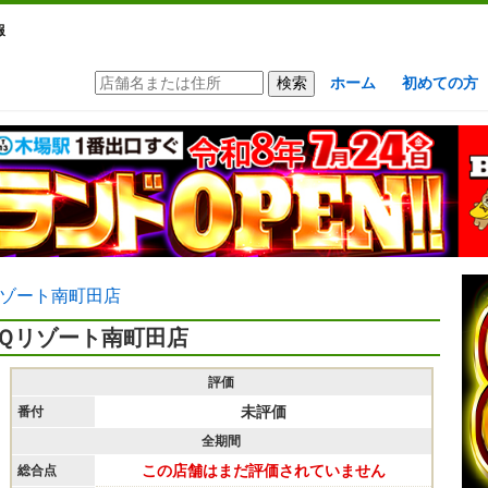
報
ホーム
初めての方
ゾート南町田店
Ｑリゾート南町田店
評価
未評価
番付
全期間
この店舗はまだ評価されていません
総合点