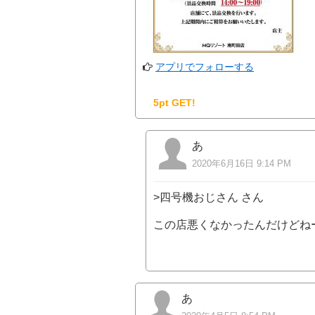
アプリでフォローする
5pt GET!
あ
2020年6月16日 9:14 PM
>四号機おじさん さん
この店悪くなかったんだけどね
あ