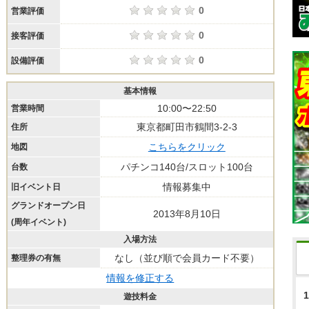
0
営業評価
0
接客評価
0
設備評価
基本情報
10:00〜22:50
営業時間
東京都町田市鶴間3-2-3
住所
こちらをクリック
地図
パチンコ140台/スロット100台
台数
情報募集中
旧イベント日
グランドオープン日
2013年8月10日
(周年イベント)
入場方法
なし（並び順で会員カード不要）
整理券の有無
情報を修正する
1
遊技料金