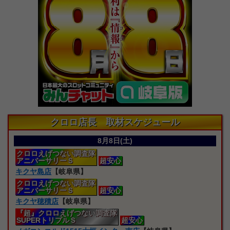
クロロ店長 取材スケジュール
8月8日(土)
クロロえげつない
調査隊
アニバーサリーＳ
超安心
キクヤ島店
【岐阜県】
クロロえげつない
調査隊
アニバーサリーＳ
超安心
キクヤ穂積店
【岐阜県】
『超』クロロえげつない
調査隊
SUPERトリプルＳ
超安心