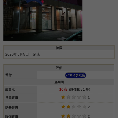
特徴
2020年5月5日 閉店
評価
番付
イマイチな店
全期間
10点
総合点
（評価数：1 件）
1
営業評価
2
接客評価
2
設備評価