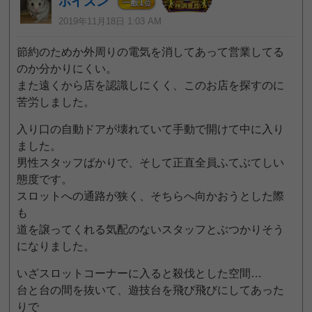
ポイズン
1
一般
位
2019年11月18日 1:03 AM
節約のためか外周りの電気を消してあって営業してる
のか分かりにくい。
また遠くから店を認識しにくく、このお店を探すのに
苦労しました。
入り口の自動ドアが壊れていて手動で開けて中に入り
ました。
男性スタッフばかりで、そして正直全員ふてぶてしい
態度です。
スロットへの通路が狭く、そちらへ向かおうとした際
も
道を譲ってくれる気配のないスタッフとぶつかりそう
になりました。
いざスロットコーナーに入ると殺伐とした空間…
台と台の間を抜いて、遊技台を飛び飛びにしてあった
りで