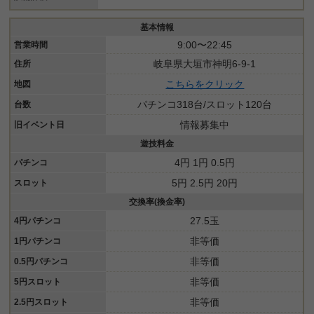
基本情報
9:00〜22:45
営業時間
岐阜県大垣市神明6-9-1
住所
こちらをクリック
地図
パチンコ318台/スロット120台
台数
情報募集中
旧イベント日
遊技料金
4円 1円 0.5円
パチンコ
5円 2.5円 20円
スロット
交換率(換金率)
27.5玉
4円パチンコ
非等価
1円パチンコ
非等価
0.5円パチンコ
非等価
5円スロット
非等価
2.5円スロット