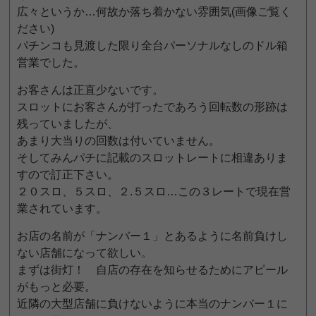
広々というか…何故か落ち着かない雰囲気(画像ご覧く
ださい)
パチンコも見渡した限り全台パーソナルなしのドル箱
営業でした。
お客さんは正直少ないです。
スロットにお客さんが打ったであろう回転数の形跡は
残っていましたが、
あまり大当りの回数は付いていません。
そしてみんパチに記載のスロットレートに相違ありま
すので訂正下さい。
２０スロ、５スロ、２.５スロ…この３レートで現在営
業されています。
お店の名前が「ナンバー１」とあるように名前負けし
ない店舗になって欲しい。
まずは街灯！ 自店の存在を知らせるためにアピール
がもっと必要。
近隣の大型店舗に負けないように本当のナンバー１に