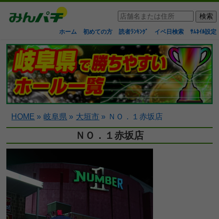
ホーム
初めての方
読者ﾗﾝｷﾝｸﾞ
イベ日検索
ｻﾑﾈｲﾙ設定
HOME
»
岐阜県
»
大垣市
»
ＮＯ．１赤坂店
ＮＯ．１赤坂店