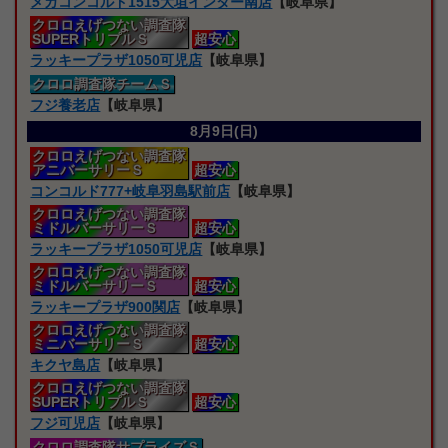
メガコンコルド1515大垣インター南店
【岐阜県】
クロロえげつない
調査隊
SUPERトリプルＳ
超安心
ラッキープラザ1050可児店
【岐阜県】
クロロ
調査隊
チームＳ
フジ養老店
【岐阜県】
8月9日(日)
クロロえげつない
調査隊
アニバーサリーＳ
超安心
コンコルド777+岐阜羽島駅前店
【岐阜県】
クロロえげつない
調査隊
ミドルバーサリーＳ
超安心
ラッキープラザ1050可児店
【岐阜県】
クロロえげつない
調査隊
ミドルバーサリーＳ
超安心
ラッキープラザ900関店
【岐阜県】
クロロえげつない
調査隊
ミニバーサリーＳ
超安心
キクヤ島店
【岐阜県】
クロロえげつない
調査隊
SUPERトリプルＳ
超安心
フジ可児店
【岐阜県】
クロロ
調査隊サプライズＳ