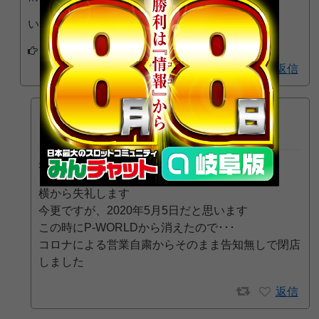
いつ閉店したかわかりますか？
アプリでフォローする
1
返信
匿名
2024年10月23日 3:05 PM
>みんパチスタッフ８ さん
横から失礼します
今更ですが、2020年5月5日だと思います
この時にP-WORLDから消えたので･･･
コロナによる営業自粛からそのまま告知無しで閉店
しました
返信