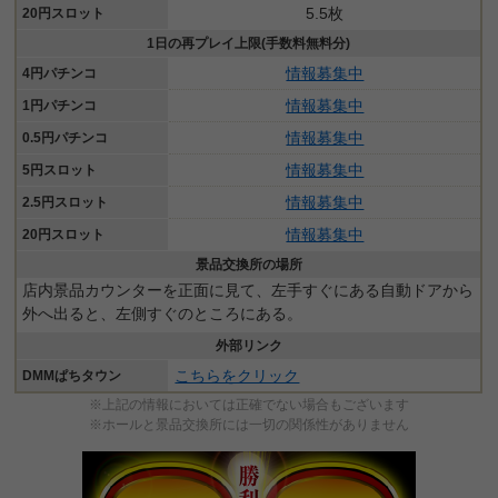
5.5枚
20円スロット
1日の再プレイ上限(手数料無料分)
情報募集中
4円パチンコ
情報募集中
1円パチンコ
情報募集中
0.5円パチンコ
情報募集中
5円スロット
情報募集中
2.5円スロット
情報募集中
20円スロット
景品交換所の場所
店内景品カウンターを正面に見て、左手すぐにある自動ドアから
外へ出ると、左側すぐのところにある。
外部リンク
こちらをクリック
DMMぱちタウン
※上記の情報においては正確でない場合もございます
※ホールと景品交換所には一切の関係性がありません