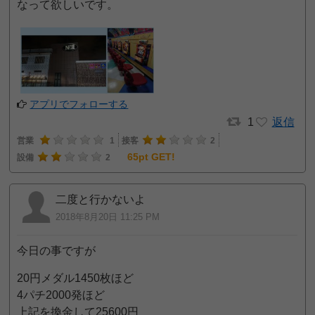
なって欲しいです。
アプリでフォローする
1
返信
営業
1
接客
2
65pt GET!
設備
2
二度と行かないよ
2018年8月20日 11:25 PM
今日の事ですが
20円メダル1450枚ほど
4パチ2000発ほど
上記を換金して25600円