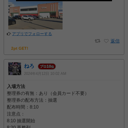
アプリでフォローする
返信
2pt GET!
ねろ
10
プロ
位
2024年4月12日 10:02 AM
入場方法
整理券の有無：あり（会員カード不要）
整理券の配布方法：抽選
配布時間：8:10
注意点：
8:10 抽選開始
8:20 再整列