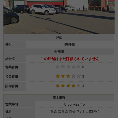
評価
未評価
番付
全期間
この店舗はまだ評価されていません
総合点
0
営業評価
3
接客評価
4
設備評価
基本情報
8:30〜22:45
営業時間
青森県青森市妙見3丁目93番7
住所