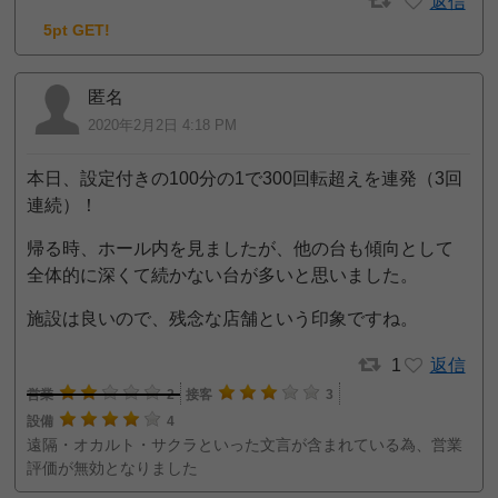
返信
5pt GET!
匿名
2020年2月2日 4:18 PM
本日、設定付きの100分の1で300回転超えを連発（3回
連続）！
帰る時、ホール内を見ましたが、他の台も傾向として
全体的に深くて続かない台が多いと思いました。
施設は良いので、残念な店舗という印象ですね。
1
返信
営業
2
接客
3
設備
4
遠隔・オカルト・サクラといった文言が含まれている為、営業
評価が無効となりました