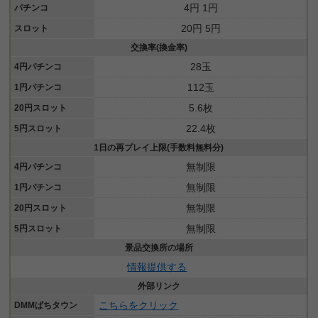
4円 1円
パチンコ
20円 5円
スロット
交換率(換金率)
28玉
4円パチンコ
112玉
1円パチンコ
5.6枚
20円スロット
22.4枚
5円スロット
1日の再プレイ上限(手数料無料分)
無制限
4円パチンコ
無制限
1円パチンコ
無制限
20円スロット
無制限
5円スロット
景品交換所の場所
情報提供する
pt大幅還元
外部リンク
こちらをクリック
DMMぱちタウン