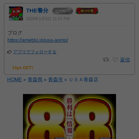
THE養分
2
予想屋
位
2020年1月5日 11:57 PM
ブログ
https://ameblo.jp/usa-aomo/
アプリでフォローする
返信
10pt GET!
HOME
»
青森県
»
青森市
»
ＵＳＡ青森店