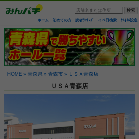
ホーム
初めての方
読者ﾗﾝｷﾝｸﾞ
イベ日検索
ｻﾑﾈｲﾙ設定
HOME
»
青森県
»
青森市
»
ＵＳＡ青森店
ＵＳＡ青森店