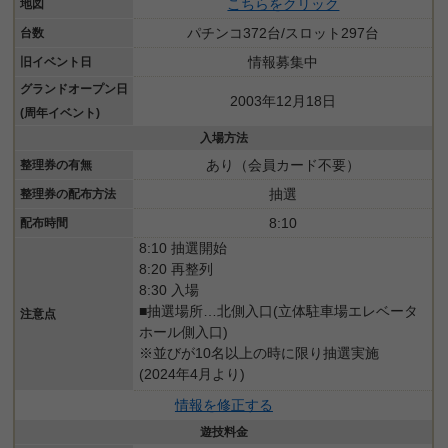
こちらをクリック
地図
パチンコ372台/スロット297台
台数
情報募集中
旧イベント日
グランドオープン日
2003年12月18日
(周年イベント)
入場方法
あり（会員カード不要）
整理券の有無
抽選
整理券の配布方法
8:10
配布時間
8:10 抽選開始
8:20 再整列
8:30 入場
■抽選場所…北側入口(立体駐車場エレベータ
注意点
ホール側入口)
※並びが10名以上の時に限り抽選実施
(2024年4月より)
情報を修正する
遊技料金