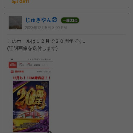
5pt GET!
じゅきやん②
31
一般
位
2023年12月5日 8:09 PM
このホールは１２月で２０周年です｡
(証明画像を送付します)