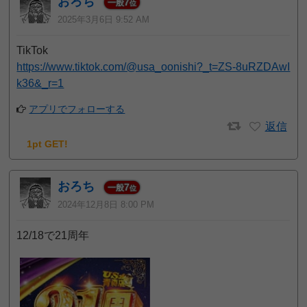
おろち
7
一般
位
2025年3月6日 9:52 AM
TikTok
https://www.tiktok.com/@usa_oonishi?_t=ZS-8uRZDAwI
k36&_r=1
アプリでフォローする
返信
1pt GET!
おろち
7
一般
位
2024年12月8日 8:00 PM
12/18で21周年