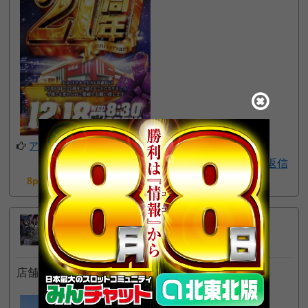
アプリでフォローする
返信
8pt GET!
ねろ
10
プロ
位
2024年4月12日 10:04 AM
店舗画像です