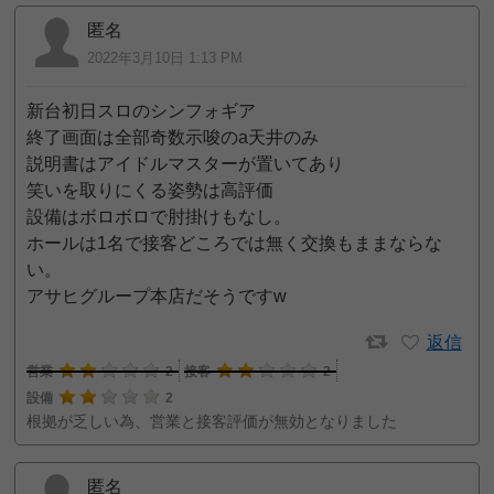
匿名
2022年3月10日 1:13 PM
新台初日スロのシンフォギア
終了画面は全部奇数示唆のa天井のみ
説明書はアイドルマスターが置いてあり
笑いを取りにくる姿勢は高評価
設備はボロボロで肘掛けもなし。
ホールは1名で接客どころでは無く交換もままならな
い。
アサヒグループ本店だそうですw
返信
営業
2
接客
2
設備
2
根拠が乏しい為、営業と接客評価が無効となりました
匿名