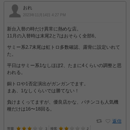
おれ
2023年11月14日 4:27 PM
新台入替の時だけ異常に熱めな店。
11月の入替時は末尾2と7はおそらく全部6。
サミー系2.7末尾は虹トロ多数確認、露骨に設定いれて
た。
平日はサミー系1なしほぼ2、たまに4くらいの調整と思
われる。
銅トロや1否定演出がガンガンでます。
まあ、1なしくらいでは勝てない！
負けまくってますが、優良店かな、パチンコも人気機
種だけは16〜18回る。
返信
営業
3
接客
2