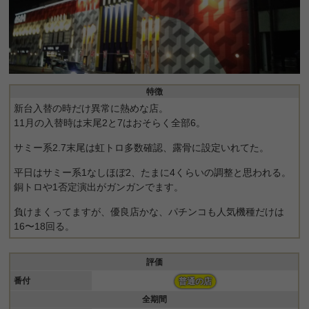
特徴
新台入替の時だけ異常に熱めな店。
11月の入替時は末尾2と7はおそらく全部6。
サミー系2.7末尾は虹トロ多数確認、露骨に設定いれてた。
平日はサミー系1なしほぼ2、たまに4くらいの調整と思われる。
銅トロや1否定演出がガンガンでます。
負けまくってますが、優良店かな、パチンコも人気機種だけは
16〜18回る。
評価
番付
普通の店
全期間