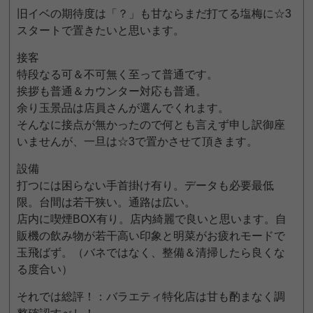
旧イベの期待度は「？」も甘ならまだ打てる塩梅に☆3
スタートで置きたいと思います。
接客
特段なる可＆不可無く至って普通です。
挨拶も普通＆カウンター対応も普通。
余り玉景品は店員さんが選んでくれます。
そんなに接点が無かったので何とも言えず申し訳御座
いませんが、一旦は☆3で置かさせて頂きます。
設備
打つには困らない手首掛け有り。データも必要最低
限。台間は若干狭い。通路は広い。
店内に喫煙BOX有り。店内綺麗で良いと思います。自
販機の飲み物が若干高い印象と明菜がお疲れモードで
玉飛ばず。（バネではなく、整備＆清掃したら良くな
る度合い）
それでは総評！：バラエティ特化店は甘も酌まなく調