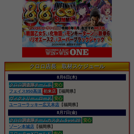
クロロ店長 取材スケジュール
8月6日(木)
クロロ
調査隊
チームＳ
安心
フェイス950高須
初来店
【福岡県】
ヴィクトリー・ロード
安心
ユーコーラッキー広又本店
【福岡県】
8月7日(金)
クロロ
調査隊
チームカスタムＳvol.20
安心
ゾーン本城店
【福岡県】
スロッター
✕ワールド
安心