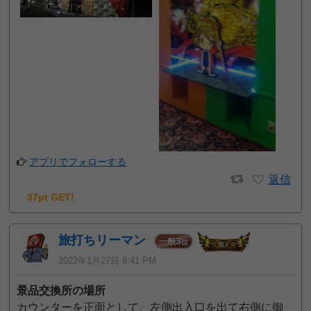
アプリでフォローする
返信
37pt GET!
旅打ちリーマン
3
一般
位
2022年1月27日 9:41 PM
景品交換所の場所
カウンターを正面として、左側出入口を出て右側に御