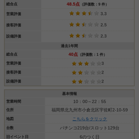
48.5点
総合点
（評価数：9 件）
3.3
営業評価
2.5
接客評価
2.3
設備評価
過去1年間
40点
総合点
（評価数：1 件）
3
営業評価
2
接客評価
2
設備評価
基本情報
10：00～22：55
営業時間
福岡県北九州市小倉北区宇佐町2-10-59
住所
こちらをクリック
地図
パチンコ219台/スロット129台
台数
6のつく日
旧イベント日