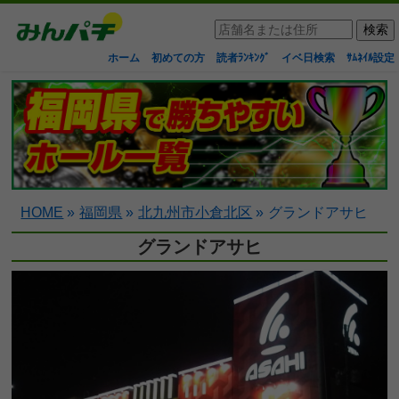
ホーム
初めての方
読者ﾗﾝｷﾝｸﾞ
イベ日検索
ｻﾑﾈｲﾙ設定
HOME
»
福岡県
»
北九州市小倉北区
»
グランドアサヒ
グランドアサヒ