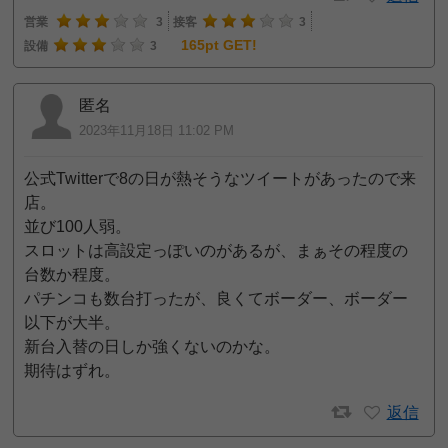
営業
3
接客
3
165pt GET!
設備
3
匿名
2023年11月18日 11:02 PM
公式Twitterで8の日が熱そうなツイートがあったので来
店。
並び100人弱。
スロットは高設定っぽいのがあるが、まぁその程度の
台数か程度。
パチンコも数台打ったが、良くてボーダー、ボーダー
以下が大半。
新台入替の日しか強くないのかな。
期待はずれ。
返信