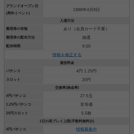
グランドオープン日
1988年4月8日
(周年イベント)
入場方法
あり（会員カード不要）
整理券の有無
抽選
整理券の配布方法
9:50
配布時間
情報を修正する
遊技料金
4円 1.25円
パチンコ
20円
スロット
交換率(換金率)
27.5玉
4円パチンコ
非等価
1.25円パチンコ
5.5枚
20円スロット
1日の再プレイ上限(手数料無料分)
情報募集中
4円パチンコ