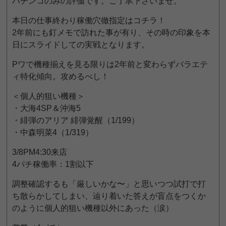
パチンコのみの評価です。ご了承下さいませ。
本日の仕事終わり稼働穴徹指定はコチラ！
2年前にも釘メモで訪れた事が有り、その時の印象を本
日にスライドしての実戦となります。
Pワで機種揃えを見る限りは2年前と変わらずバラエテ
ィ特化傾向。攻めるべし！
＜個人的狙い機種＞
・大海4SP＆沖海5
・緋弾のアリア 緋弾覚醒（1/199）
・中森明菜4（1/319）
3/8PM4:30来店
4パチ稼働率：1割以下
調整確認するも「厳しいかな〜」と思いつつ試打で打
ち散らかしてしまい、辿り着いた答えが盲点をつくか
のように個人的狙い機種以外にあった（涙）