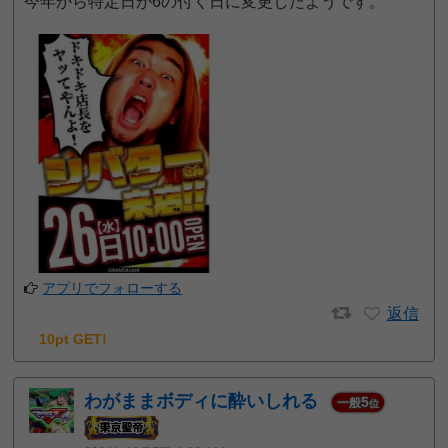
今年から特定日が6の付く日に変更したようです。
アプリでフォローする
返信
10pt GET!
わがままボディに酔いしれる
5
一般
位