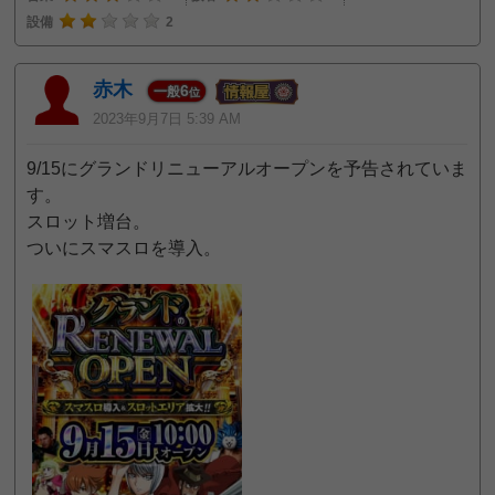
設備
2
赤木
6
一般
位
2023年9月7日 5:39 AM
9/15にグランドリニューアルオープンを予告されていま
す。
スロット増台。
ついにスマスロを導入。