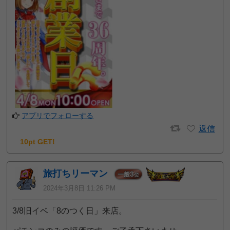
アプリでフォローする
返信
10pt GET!
旅打ちリーマン
3
一般
位
2024年3月8日 11:26 PM
3/8旧イベ「8のつく日」来店。