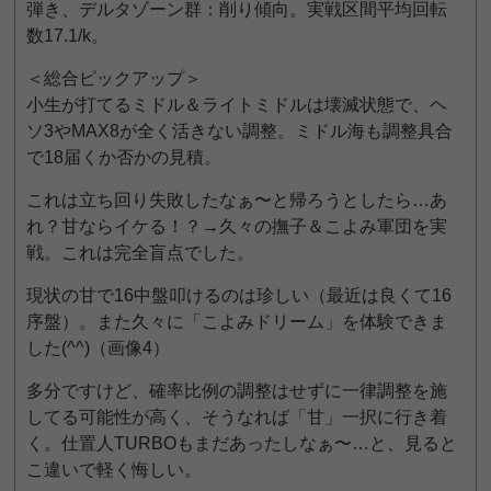
弾き、デルタゾーン群：削り傾向。実戦区間平均回転
数17.1/k。
＜総合ピックアップ＞
小生が打てるミドル＆ライトミドルは壊滅状態で、ヘ
ソ3やMAX8が全く活きない調整。ミドル海も調整具合
で18届くか否かの見積。
これは立ち回り失敗したなぁ〜と帰ろうとしたら…あ
れ？甘ならイケる！？→久々の撫子＆こよみ軍団を実
戦。これは完全盲点でした。
現状の甘で16中盤叩けるのは珍しい（最近は良くて16
序盤）。また久々に「こよみドリーム」を体験できま
した(^^)（画像4）
多分ですけど、確率比例の調整はせずに一律調整を施
してる可能性が高く、そうなれば「甘」一択に行き着
く。仕置人TURBOもまだあったしなぁ〜…と、見ると
こ違いで軽く悔しい。