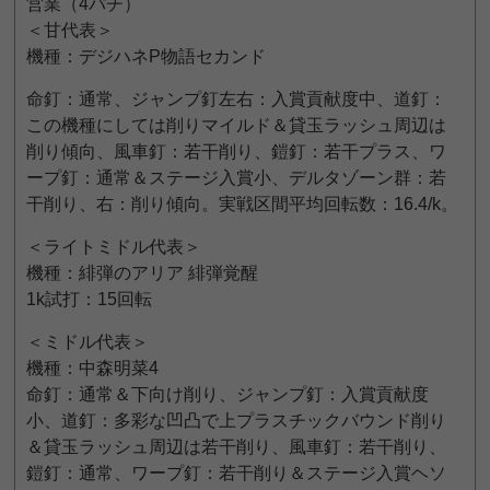
営業（4パチ）
＜甘代表＞
機種：デジハネP物語セカンド
命釘：通常、ジャンプ釘左右：入賞貢献度中、道釘：
この機種にしては削りマイルド＆貸玉ラッシュ周辺は
削り傾向、風車釘：若干削り、鎧釘：若干プラス、ワ
ープ釘：通常＆ステージ入賞小、デルタゾーン群：若
干削り、右：削り傾向。実戦区間平均回転数：16.4/k。
＜ライトミドル代表＞
機種：緋弾のアリア 緋弾覚醒
1k試打：15回転
＜ミドル代表＞
機種：中森明菜4
命釘：通常＆下向け削り、ジャンプ釘：入賞貢献度
小、道釘：多彩な凹凸で上プラスチックバウンド削り
＆貸玉ラッシュ周辺は若干削り、風車釘：若干削り、
鎧釘：通常、ワープ釘：若干削り＆ステージ入賞ヘソ