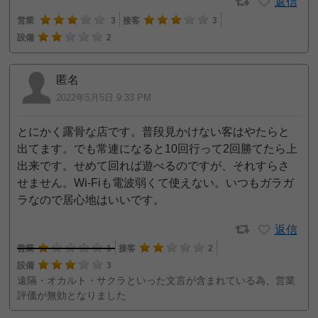
返信
営業
3
接客
3
設備
2
匿名
2022年5月5日 9:33 PM
とにかく露骨な店です。普段見かけない客はやたらと
出てます。でも常連になると10回行って2回勝てたら上
出来です。せめて回れば遊べるのですが、それすらさ
せません。Wi-Fiも電波弱くて使えない。いつもガラガ
ラなので居心地はいいです。
返信
営業
1
接客
2
設備
3
遠隔・オカルト・サクラといった文言が含まれている為、営業
評価が無効となりました