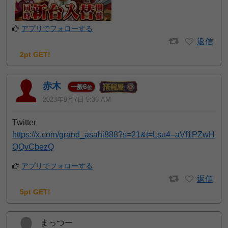
アプリでフォローする
返信
2pt GET!
赤木
6
一般
位
2023年9月7日 5:36 AM
Twitter
https://x.com/grand_asahi888?s=21&t=Lsu4–aVf1PZwH
QQvCbezQ
アプリでフォローする
返信
5pt GET!
まっつー