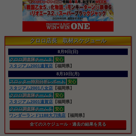
クロロ店長 取材スケジュール
8月9日(日)
クロロ
調査隊
チームＳ
安心
スタジアム2001遠賀店
【福岡県】
8月10日(月)
スロッター特別分析レポート
安心
スタジアム2001八女店
【福岡県】
クロロ
調査隊
チームＳ
安心
スタジアム2001遠賀店
【福岡県】
クロロ
調査隊
チームＳ
安心
ワンダーランド1188大刀洗店
【福岡県】
全てのスケジュール・過去の結果を見る