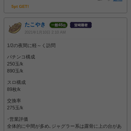
5pt GET!
たこやき
45
一般
位
2021年1月10日 2:10 AM
1/2の夜間に軽～く訪問
パチンコ構成
250玉/k
890玉/k
スロ構成
89枚/k
交換率
275玉/k
･営業評価
全体的に中間が多め､ジャグラー系は露骨に上の台があ