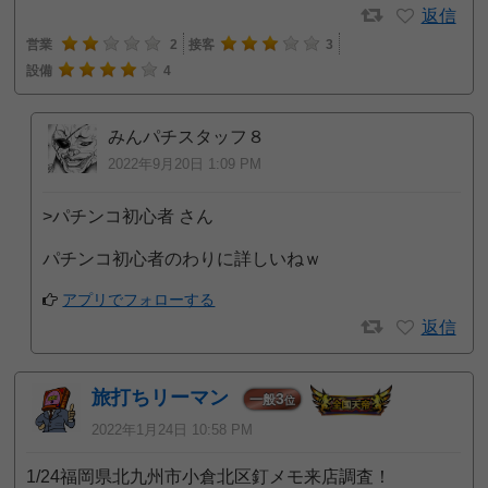
返信
営業
2
接客
3
設備
4
みんパチスタッフ８
2022年9月20日 1:09 PM
>パチンコ初心者 さん
パチンコ初心者のわりに詳しいねｗ
アプリでフォローする
返信
旅打ちリーマン
3
一般
位
2022年1月24日 10:58 PM
1/24福岡県北九州市小倉北区釘メモ来店調査！