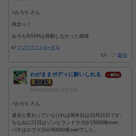
>おろち さん
残念っ！
おろちRASHは発動しなかった模様
アプリでフォローする
返信
わがままボディに酔いしれる
5
一般
位
2024年10月25日 12:57 PM
>おろち さん
過去と変わっていなければ周年日は10月21日です。
ちなみに21日はゾンビランドサガが15000枚over、
パチはエヴァ15が60000発overでした。