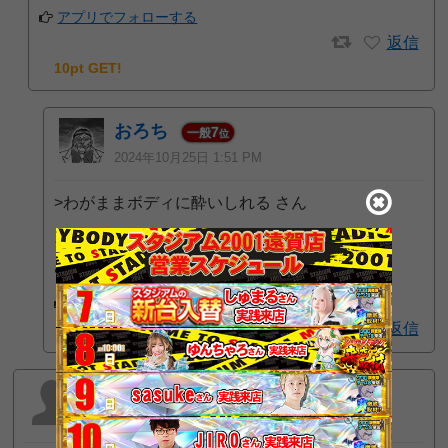
アプリでフォローする
返信
10pt GET!
おろち
7
一般
位
2024年10月25日 1:51 PM
>わがままボディに酔いしれる さん
そうだったのですね
ありがとうございます
アプリでフォローする
返信
パーラーアサヒの多分常連
2022年12月19日 7:55 AM