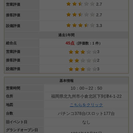
2.7
営業評価
2.7
接客評価
3.3
設備評価
過去1年間
45点
総合点
（評価数：1 件）
3
営業評価
2
接客評価
3
設備評価
基本情報
10：00～22：50
営業時間
福岡県北九州市小倉北区下到津4-1‐22
住所
こちらをクリック
地図
パチンコ378台/スロット177台
台数
なし
旧イベント日
グランドオープン日