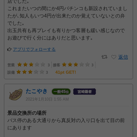
店でした｡
これまたいつの間にか4円パチンコも新設されていまし
たが､知人もいつ4円が出来たのか覚えていないとの弁
でした｡
出玉共有も再プレイも有りかつ客層も緩い感じなので
お遊びで行く分にはありだと思います｡
アプリでフォローする
返信
営業
3
接客
3
41pt GET!
設備
3
たこやき
45
一般
位
2021年1月10日 1:55 AM
景品交換所の場所
バス停のある大通りから真反対の入り口を出て目の前
にあります