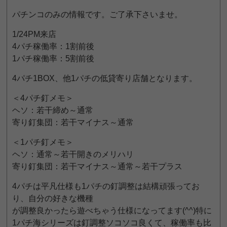
パチンコのみの情報です。ご了承下さいませ。
1/24PM来店
4パチ稼働率：1割前後
1パチ稼働率：5割前後
4パチ1BOX、他1パチの低貸寄り店舗となります。
＜4パチ釘メモ＞
ヘソ：若干締め～通常
寄り釘集団：若干マイナス～通常
＜1パチ釘メモ＞
ヘソ：通常～若干開きのメリハリ
寄り釘集団：若干マイナス～通常～若干プラス
4パチは平凡仕様も1パチの釘調整は結構頑張ってお
り、自分の好きな機種
が調整良かったら遊べちゃう仕様になってます(^^)特に
1パチ海シリーズは釘調整ソコソコ良くて、稼働率も比