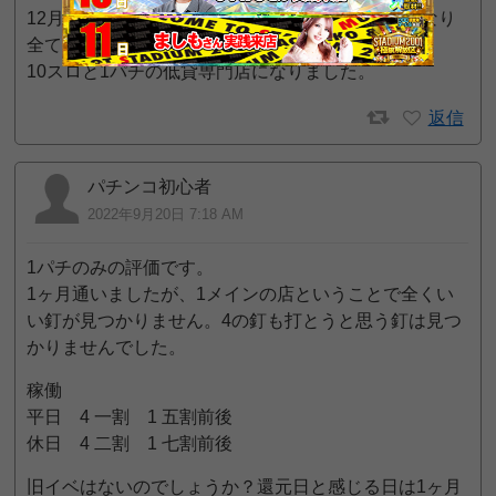
12月7日のリフレッシュオープンから4パチがなくなり
全て1パチになりました。
10スロと1パチの低貸専門店になりました。
返信
パチンコ初心者
2022年9月20日 7:18 AM
1パチのみの評価です。
1ヶ月通いましたが、1メインの店ということで全くい
い釘が見つかりません。4の釘も打とうと思う釘は見つ
かりませんでした。
稼働
平日 4 一割 1 五割前後
休日 4 二割 1 七割前後
旧イベはないのでしょうか？還元日と感じる日は1ヶ月