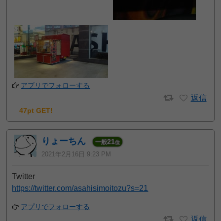
アプリでフォローする
返信
47pt GET!
りょーちん
21
一般
位
2021年2月16日 9:23 PM
Twitter
https://twitter.com/asahisimoitozu?s=21
アプリでフォローする
返信