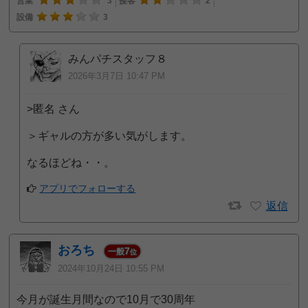
営業
3
接客
2
設備
3
みんパチスタッフ８
2026年3月7日 10:47 PM
>匿名 さん
＞ギャルの方が多い気がします。
なるほどね・・。
アプリでフォローする
返信
おろち
7
一般
位
2024年10月24日 10:55 PM
今月が誕生月間なので10月で30周年