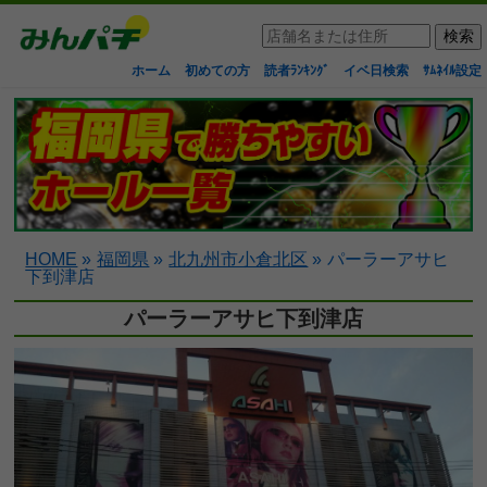
ホーム
初めての方
読者ﾗﾝｷﾝｸﾞ
イベ日検索
ｻﾑﾈｲﾙ設定
HOME
»
福岡県
»
北九州市小倉北区
»
パーラーアサヒ
下到津店
パーラーアサヒ下到津店