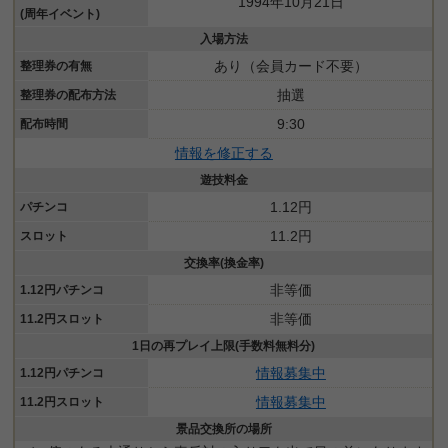
1994年10月21日
(周年イベント)
入場方法
あり（会員カード不要）
整理券の有無
抽選
整理券の配布方法
9:30
配布時間
情報を修正する
遊技料金
1.12円
パチンコ
11.2円
スロット
交換率(換金率)
非等価
1.12円パチンコ
非等価
11.2円スロット
1日の再プレイ上限(手数料無料分)
情報募集中
1.12円パチンコ
情報募集中
11.2円スロット
景品交換所の場所