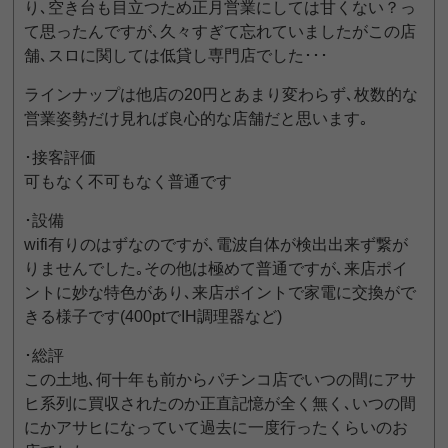
り､空き台も目立つため正月営業にしては甘くない？っ
て思ったんですが､久々すぎて忘れていましたがこの店
舗､スロに関しては低貸し専門店でした･･･
ラインナップは他店の20円とあまり変わらず､枚数的な
営業姿勢だけ見れば良心的な店舗だと思います｡
･接客評価
可もなく不可もなく普通です
･設備
wifi有りのはずなのですが､電波自体が検出出来ず繋が
りませんでした｡その他は極めて普通ですが､来店ポイ
ントに妙な特色があり､来店ポイントで家電に交換がで
きる様子です(400ptでIH調理器など)
･総評
この土地､何十年も前からパチンコ店でいつの間にアサ
ヒ系列に買収されたのか正直記憶が全く無く､いつの間
にかアサヒになっていて過去に一度行ったくらいのお