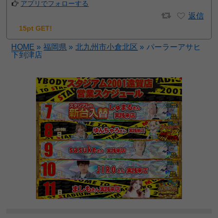
アプリでフォローする
返信
15pt GET!
HOME
»
福岡県
»
北九州市小倉北区
»
パーラーアサヒ
下到津店