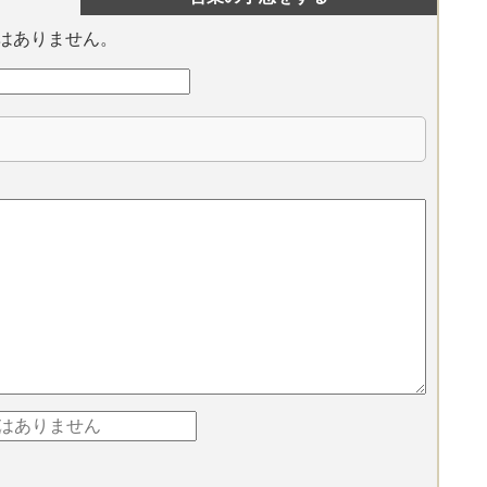
はありません。