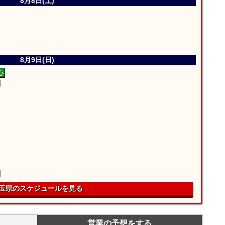
8月8日(土)
8月9日(日)
心
】
】
玉県のスケジュールを見る
営業の予想をする