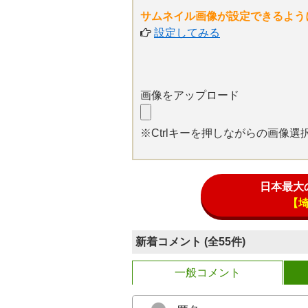
サムネイル画像が設定できるよう
設定してみる
画像をアップロード
※Ctrlキーを押しながらの画像
日本最大
【
新着コメント (全55件)
一般コメント