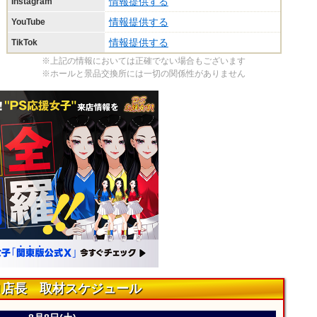
情報提供する
Instagram
情報提供する
YouTube
情報提供する
TikTok
※上記の情報においては正確でない場合もございます
※ホールと景品交換所には一切の関係性がありません
ロ店長 取材スケジュール