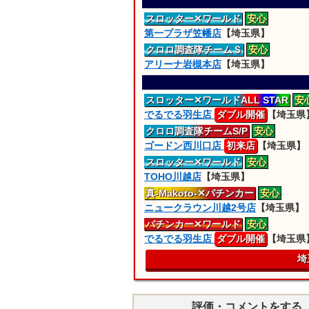
スロッター
✕ワールド
安心
第一プラザ笠幡店
【埼玉県】
クロロ
調査隊
チームＳ
安心
アリーナ岩槻本店
【埼玉県】
スロッター
✕ワールドALL STAR
安
でるでる羽生店
ダブル開催
【埼玉県
クロロ
調査隊
チームS/P
安心
ゴードン西川口店
初来店
【埼玉県】
スロッター
✕ワールド
安心
TOHO川越店
【埼玉県】
真-Makoto-
✕パチンカー
安心
ニュークラウン川越2号店
【埼玉県】
パチンカー
✕ワールド
安心
でるでる羽生店
ダブル開催
【埼玉県
埼
評価・コメントをする