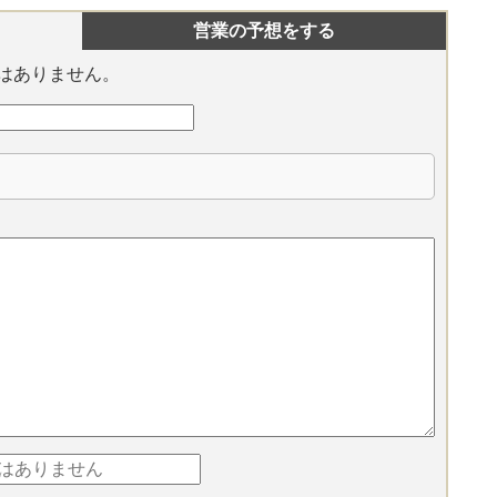
営業の予想をする
はありません。