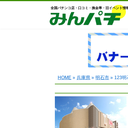
全国パチンコ店・口コミ・換金率・旧イベント情
HOME
»
兵庫県
»
明石市
»
123