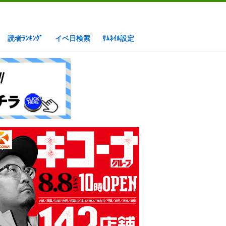
読者ﾗﾝｷﾝｸﾞ
イベ日検索
ｻﾑﾈｲﾙ設定