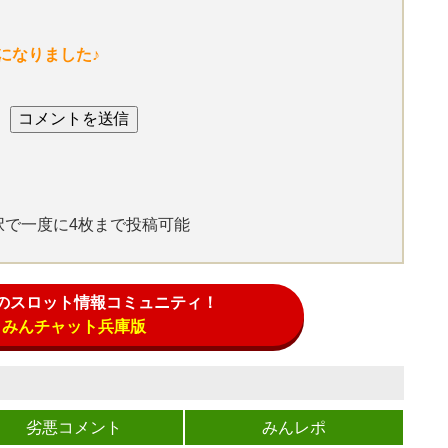
になりました♪
選択で一度に4枚まで投稿可能
のスロット情報コミュニティ！
みんチャット兵庫版
劣悪コメント
みんレポ