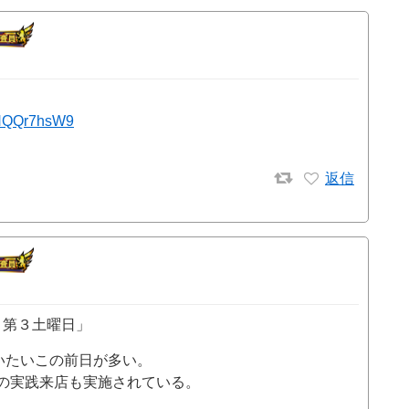
tTNQQr7hsW9
返信
 第３土曜日」
いたいこの前日が多い。
の実践来店も実施されている。