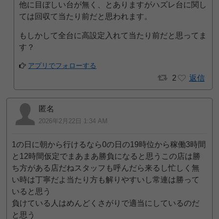
他に目ぼしい台が無く、とありますがハズレ台に関し
ては回収て当たり前だと思われます。
もしかして全台に高設定入れて当たり前だと思ってま
す？
アプリでフォローする
2
返信
匿名
2026年2月22日 1:34 AM
1の日に朝から行けるなら0の日の19時位から稼働3時間
と12時間仮定でまあまあ勝負になると思うこの店は勝
ち方がある店だねスタッフも呼んだら来るし忙しく無
い時は丁寧だよ当たり方も解りやすいし常連は勝って
いると思う
負けている人はめんどくさがりで適当にしているのだ
と思う