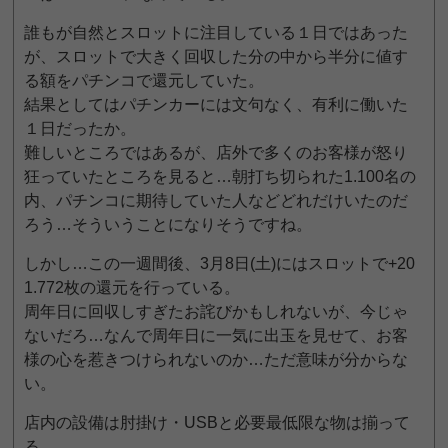
誰もが自然とスロットに注目している１日ではあった
が、スロットで大きく回収した分の中から半分に値す
る額をパチンコで還元していた。
結果としてはパチンカーには文句なく、有利に働いた
１日だったか。
難しいところではあるが、店外で多くのお客様が怒り
狂っていたところを見ると…朝打ち切られた1.100名の
内、パチンコに期待していた人などどれだけいたのだ
ろう…そういうことになりそうですね。
しかし…この一週間後、3月8日(土)にはスロットで+20
1.772枚の還元を行っている。
周年日に回収しすぎたお詫びかもしれないが、今じゃ
ないだろ…なんで周年日に一気に出玉を見せて、お客
様の心を惹きつけられないのか…ただ意味が分からな
い。
店内の設備は肘掛け・USBと必要最低限な物は揃って
る。