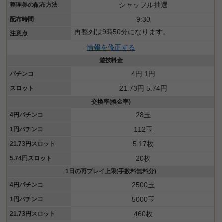
シャッフル抽選
整理券の配布方法
9:30
配布時間
再整列は9時50分になります。
注意点
情報を修正する
遊技料金
4円 1円
パチンコ
21.73円 5.74円
スロット
交換率(換金率)
28玉
4円パチンコ
112玉
1円パチンコ
5.17枚
21.73円スロット
20枚
5.74円スロット
1日の再プレイ上限(手数料無料分)
2500玉
4円パチンコ
5000玉
1円パチンコ
460枚
21.73円スロット