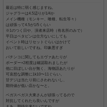
最近は特に弱く感じますね。
ジャグラーは4.5辺りが1/4か
メイン機種（モンキー、喰種、転生等々）
は頑張って4.5が1/5くらい
※1のつく日や、演者来店時（有名所のみで）
平日はベタピンは仕方ないにしても
イベント時はリセットぐらいはかけて
おいて欲しいですね。印象悪すぎ
パチンコに関してもエヴァあたりが
ボーダー+2程度は確認取れましたが
他に目ぼしい台が無く、海物語あたりが
可哀想な調整に1k10〜11ぐらい。
甘デジは当たり前にさわれないし、
期待値が低い店かな〜と。
ベガスベガス大東さんが頑張ってるので
対抗してくれたら良いんですが
まあ、期待出来ないですね