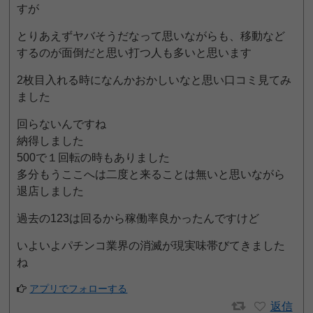
すが
とりあえずヤバそうだなって思いながらも、移動など
するのが面倒だと思い打つ人も多いと思います
2枚目入れる時になんかおかしいなと思い口コミ見てみ
ました
回らないんですね
納得しました
500で１回転の時もありました
多分もうここへは二度と来ることは無いと思いながら
退店しました
過去の123は回るから稼働率良かったんですけど
いよいよパチンコ業界の消滅が現実味帯びてきました
ね
アプリでフォローする
返信