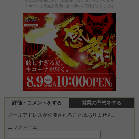
※上記の情報においては正確でない場合もございます
※ホールと景品交換所には一切の関係性がありません
評価・コメントをする
営業の予想をする
メールアドレスが公開されることはありません。
ニックネーム