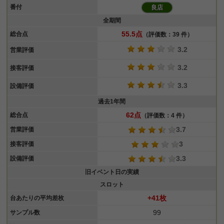
番付
良店
全期間
55.5点
総合点
（評価数：39 件）
3.2
営業評価
3.2
接客評価
3.3
設備評価
過去1年間
62点
総合点
（評価数：4 件）
3.7
営業評価
3
接客評価
3.3
設備評価
旧イベント日の実績
スロット
+41枚
台あたりの平均差枚
99
サンプル数