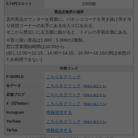
1000枚
5.74円スロット
景品交換所の場所
店内景品カウンターを背面に、パチンココーナを突き抜け突き当
り休憩コーナーの右手にある出入り口を出る。
そこから壁伝いに左方面に曲がると、トイレの手前左側にある。
※取り扱い景品は1.000・5.000の2種類。
窓口営業開始時間は10:30から
(但し12:00〜12:15、14:00〜14:15、16:00〜16:15の間は休憩の
ため利用できない)
外部リンク
こちらをクリック
P-WORLD
こちらをクリック
台データ
（
情報を修正する
）
こちらをクリック
店舗ブログ
（
情報を修正する
）
こちらをクリック
X（旧Twitter）
（
情報を修正する
）
情報提供する
Instagram
こちらをクリック
YouTube
（
情報を修正する
）
情報提供する
TikTok