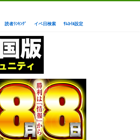
読者ﾗﾝｷﾝｸﾞ
イベ日検索
ｻﾑﾈｲﾙ設定