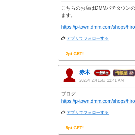
こちらのお店はDMMパチタウン
ます。
https://p-town.dmm.com/shops/hir
アプリでフォローする
2pt GET!
赤木
6
一般
位
2025年2月15日 11:41 AM
ブログ
https://p-town.dmm.com/shops/hir
アプリでフォローする
5pt GET!