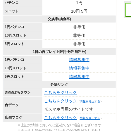
1円
パチンコ
10円 5円
スロット
交換率(換金率)
非等価
1円パチンコ
非等価
10円スロット
非等価
5円スロット
1日の再プレイ上限(手数料無料分)
情報募集中
1円パチンコ
情報募集中
10円スロット
情報募集中
5円スロット
外部リンク
こちらをクリック
DMMぱちタウン
こちらをクリック
（
情報を修正する
）
台データ
※スマホ専用のサイトです
こちらをクリック
店舗ブログ
（
情報を修正する
）
※上記の情報においては正確でない場合もございます
※ホールと景品交換所には一切の関係性がありません