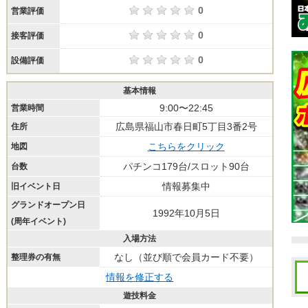
0
営業評価
0
接客評価
0
設備評価
基本情報
9:00〜22:45
営業時間
広島県福山市春日町5丁目3番2号
住所
こちらをクリック
地図
パチンコ179台/スロット90台
台数
情報募集中
旧イベント日
グランドオープン日
1992年10月5日
(周年イベント)
入場方法
なし（並び順で会員カード不要）
整理券の有無
情報を修正する
遊技料金