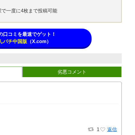
選択で一度に4枚まで投稿可能
の口コミを最速でゲット！
んパチ中国版
（X.com）
劣悪コメント
1
返信