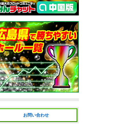
お問い合わせ