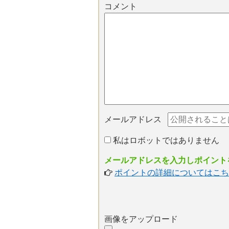
コメント
メールアドレス
私はロボットではありません
メールアドレスを入力しポイントを
ポイントの詳細についてはこち
画像をアップロード