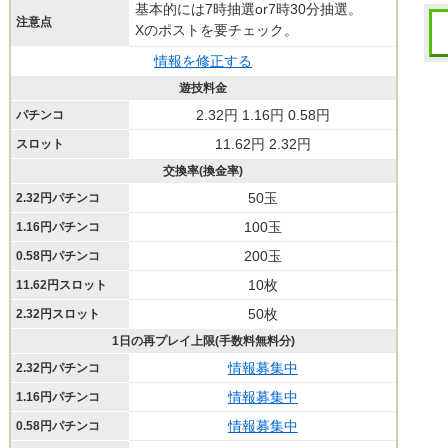
基本的には7時抽選or7時30分抽選。
注意点
Xのポストを要チェック。
情報を修正する
遊技料金
2.32円 1.16円 0.58円
パチンコ
11.62円 2.32円
スロット
交換率(換金率)
50玉
2.32円パチンコ
100玉
1.16円パチンコ
200玉
0.58円パチンコ
10枚
11.62円スロット
50枚
2.32円スロット
1日の再プレイ上限(手数料無料分)
情報募集中
2.32円パチンコ
情報募集中
1.16円パチンコ
情報募集中
0.58円パチンコ