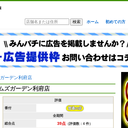
報
ホーム
初めての方
ガーデン利府店
ムズガーデン利府店
評価
番付
普通の店
全期間
39点
総合点
（評価数：4 件）