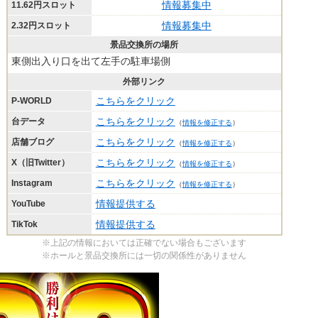
情報募集中
11.62円スロット
情報募集中
2.32円スロット
景品交換所の場所
東側出入り口を出て左手の駐車場側
外部リンク
こちらをクリック
P-WORLD
こちらをクリック
台データ
（
情報を修正する
）
こちらをクリック
店舗ブログ
（
情報を修正する
）
こちらをクリック
X（旧Twitter）
（
情報を修正する
）
こちらをクリック
Instagram
（
情報を修正する
）
情報提供する
YouTube
情報提供する
TikTok
※上記の情報においては正確でない場合もございます
※ホールと景品交換所には一切の関係性がありません