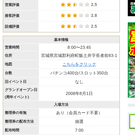
2.5
営業評価
2.8
接客評価
2.5
設備評価
基本情報
8:00〜23:45
営業時間
宮城県宮城郡利府町飯土井字長者前83-1
住所
こちらをクリック
地図
パチンコ400台/スロット350台
台数
なし
旧イベント日
グランドオープン日
2008年8月1日
(周年イベント)
入場方法
あり（会員カード不要）
整理券の有無
抽選
整理券の配布方法
7:00
配布時間