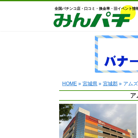
全国パチンコ店・口コミ・換金率・旧イベント情
HOME
»
宮城県
»
宮城郡
»
アムズ
ア