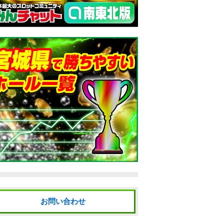
お問い合わせ