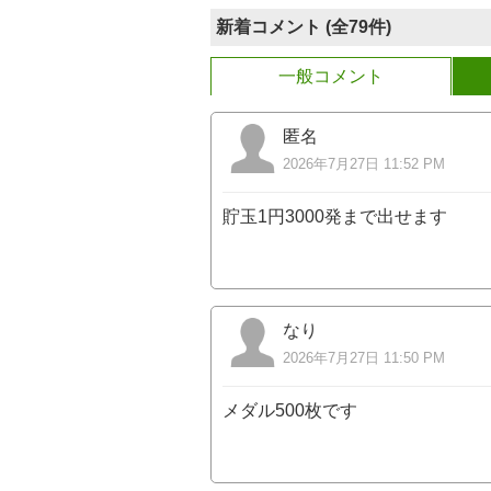
新着コメント (全79件)
一般コメント
匿名
2026年7月27日 11:52 PM
貯玉1円3000発まで出せます
なり
2026年7月27日 11:50 PM
メダル500枚です