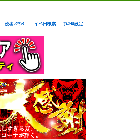
読者ﾗﾝｷﾝｸﾞ
イベ日検索
ｻﾑﾈｲﾙ設定