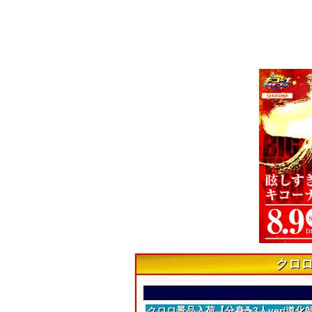
クロ
クロロ景品入荷
【分身☕3人ver/道化