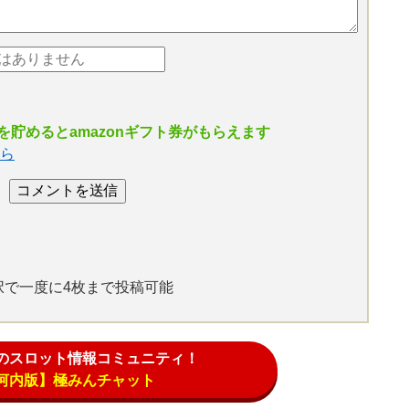
貯めるとamazonギフト券がもらえます
ら
選択で一度に4枚まで投稿可能
のスロット情報コミュニティ！
河内版】極みんチャット