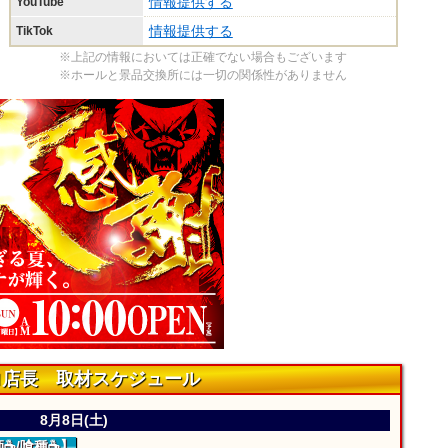
情報提供する
YouTube
情報提供する
TikTok
※上記の情報においては正確でない場合もございます
※ホールと景品交換所には一切の関係性がありません
ロ店長 取材スケジュール
8月8日(土)
師☕/喰種☕】