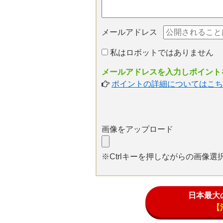
メールアドレス
私はロボットではありません
メールアドレスを入力しポイントを
ポイントの詳細についてはこち
画像をアップロード
※Ctrlキーを押しながらの画像
日本最大
【