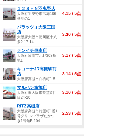
317-1
１２３＋Ｎ羽曳野店
4.15 / 5点
大阪府羽曳野市広瀬186
番地の1
パラッツォ大阪三国
店
3.30 / 5点
大阪府大阪市淀川区十八
条2-17-14
テンイチ泉南店
3.17 / 5点
大阪府泉南市北野303番
地1
キコーナJR高槻駅前
店
3.14 / 5点
大阪府高槻市白梅町1-5
マルハン布施店
3.10 / 5点
大阪府東大阪市長堂3丁
目24-20
RITZ高槻店
大阪府高槻市紺屋町1番1
2.53 / 5点
号グリ-ンプラザたかつ
き1号館B-104