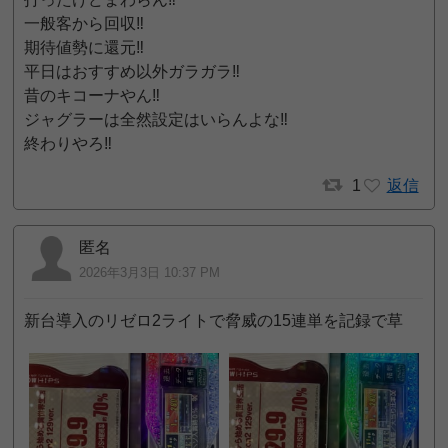
一般客から回収‼️
期待値勢に還元‼️
平日はおすすめ以外ガラガラ‼️
昔のキコーナやん‼️
ジャグラーは全然設定はいらんよな‼️
終わりやろ‼️
1
返信
匿名
2026年3月3日 10:37 PM
新台導入のリゼロ2ライトで脅威の15連単を記録で草