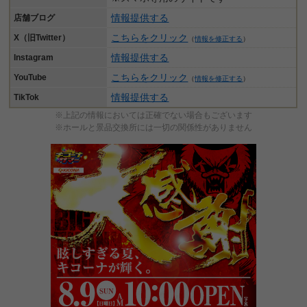
情報提供する
店舗ブログ
こちらをクリック
X（旧Twitter）
（
情報を修正する
）
情報提供する
Instagram
こちらをクリック
YouTube
（
情報を修正する
）
情報提供する
TikTok
※上記の情報においては正確でない場合もございます
※ホールと景品交換所には一切の関係性がありません