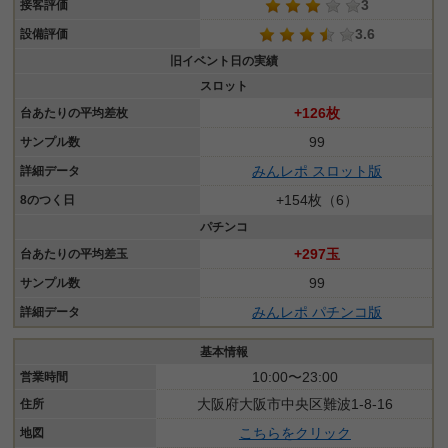
3
接客評価
3.6
設備評価
旧イベント日の実績
スロット
+126枚
台あたりの平均差枚
99
サンプル数
みんレポ スロット版
詳細データ
+154枚（6）
8のつく日
パチンコ
+297玉
台あたりの平均差玉
99
サンプル数
みんレポ パチンコ版
詳細データ
基本情報
10:00〜23:00
営業時間
大阪府大阪市中央区難波1-8-16
住所
こちらをクリック
地図