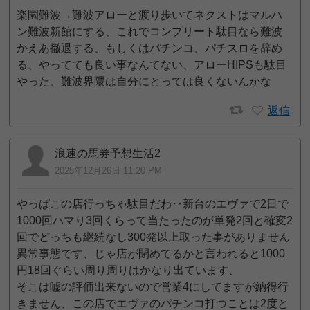
楽園難波→難波アローと渡り歩いてネクストはマルハ
ン難波新館にする、これでコンプリート駄目なら難波
かえあ撤退する、もしくはパチンコ、パチスロを辞め
る、やってても良い事なんてない、アローHIPSも駄目
やった、難波界隈は自分にとっては良くないんかな
返信
浪速の馬券予想生活2
2025年12月26日 11:20 PM
やっぱこの店行っちゃ駄目だわ‥新台のエヴァで2日で
1000回ハマり3回くらって当たったのが単発2回と確変2
回でどっちも継続なし300発以上取った事がありません
異常事態です、じゃ店が閉めてるかと言われると1000
円18回ぐらい周り周りはかなり出ています、
そこは嘘の評価出来ないので営業4にしてますが納得行
きません、この店でエヴァのパチンコ打つことは2度と