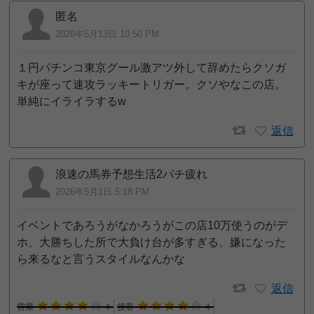
匿名
2026年5月13日 10:50 PM
１円パチンコ東京グール激アツ外して辞めたらクソガ
キが座って速攻ラッキートリガー。クソやなこの店。
単純にイライラするw
返信
浪速の馬券予想生活2パチ疲れ
2026年5月1日 5:18 PM
イベントであろうがなかろうがこの店10万使うのがデ
ホ、大勝ちした所で大負け台が多すぎる、嫌になった
ら来るなと言うスタイルなんかな
返信
営業
4
接客
4