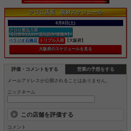
クロロ店長 取材スケジュール
8月8日(土)
クロロ景品入荷
【分身☕3人ver/道化師☕/喰種☕】
ベラジオ石橋店
トリプル入荷
【大阪府】
大阪府のスケジュールを見る
評価・コメントをする
営業の予想をする
メールアドレスが公開されることはありません。
ニックネーム
この店舗を評価する
コメント