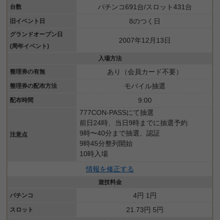
パチンコ691台/スロット431台
台数
8のつく日
旧イベント日
グランドオープン日
2007年12月13日
(周年イベント)
入場方法
あり（会員カード不要）
整理券の有無
モバイル抽選
整理券の配布方法
9:00
配布時間
777CON-PASSにて抽選
前日24時、当日9時までに抽選予約
9時〜40分まで抽選、認証
注意点
9時45分整列開始
10時入場
情報を修正する
遊技料金
4円 1円
パチンコ
21.73円 5円
スロット