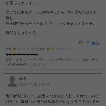
が座ってオスイチ。
ついでに東京グール1/999やったら、900回転で当たり
無し！
辞め即で座ったさっきのにいちゃんがまたオスイチ。
偶然とちゃうやろ。
返信
営業
1
接客
1
設備
2
遠隔・オカルト・サクラといった文言が含まれている為、全て
の評価が無効となりました
匿名
2026年7月4日 9:14 PM
鬼武者3好きなのに設定をなかなか入れてくれないのが
目立つ。毎日5台中3台は地獄みたいなグラフで2台ボー