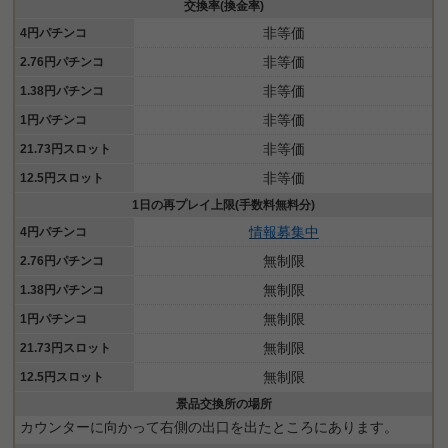
交換率(換金率)
非等価
4円パチンコ
非等価
2.76円パチンコ
非等価
1.38円パチンコ
非等価
1円パチンコ
非等価
21.73円スロット
非等価
12.5円スロット
1日の再プレイ上限(手数料無料分)
情報募集中
4円パチンコ
無制限
2.76円パチンコ
無制限
1.38円パチンコ
無制限
1円パチンコ
無制限
21.73円スロット
無制限
12.5円スロット
景品交換所の場所
カウンターに向かって右側の出口を出たところにあります。