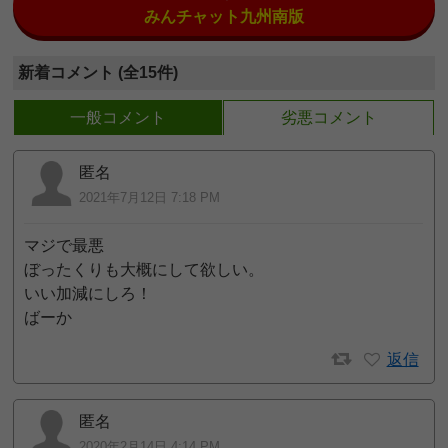
みんチャット九州南版
新着コメント (全15件)
一般コメント
劣悪コメント
匿名
2021年7月12日 7:18 PM
マジで最悪
ぼったくりも大概にして欲しい。
いい加減にしろ！
ばーか
返信
匿名
2020年2月14日 4:14 PM