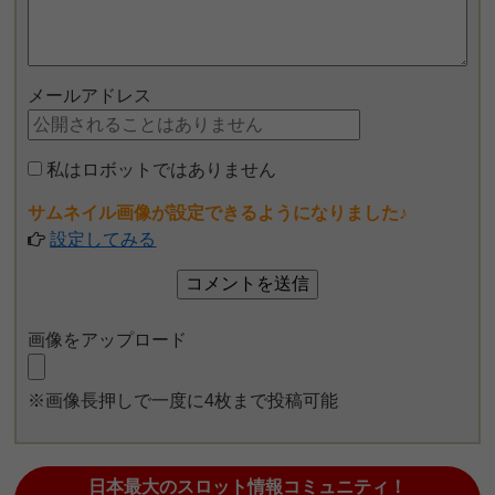
メールアドレス
私はロボットではありません
サムネイル画像が設定できるようになりました♪
設定してみる
画像をアップロード
※画像長押しで一度に4枚まで投稿可能
日本最大のスロット情報コミュニティ！