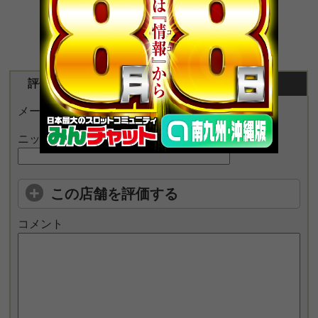
評価・コメントをする
営業の予想をする
メールアドレスが公開されることはありません。
ニックネーム
この店舗を評価する
コメント