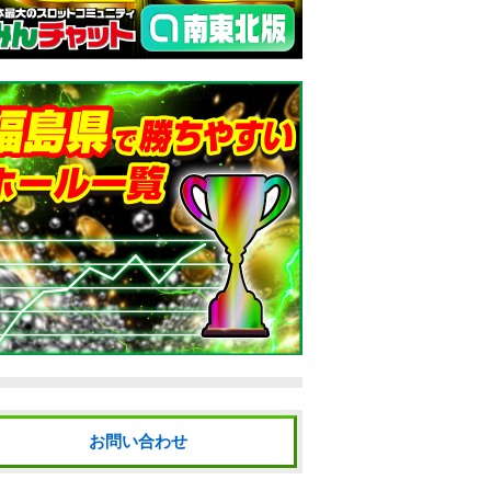
お問い合わせ