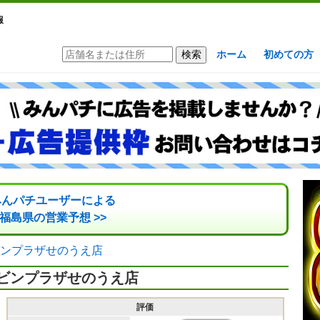
報
ホーム
初めての方
みんパチユーザーによる
福島県の営業予想 >>
ンプラザせのうえ店
ビンプラザせのうえ店
評価