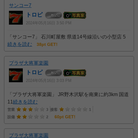
サンコー7
トロピ
2
一般
位
2024年05月16日 3:50 PM
「サンコー7」 石川町屋敷 県道14号線沿いの小型店 5
続きを読む
38pt GET!
プラザ大将軍楽園
トロピ
2
一般
位
2024年05月16日 3:03 PM
「プラザ大将軍楽園」 JR野木沢駅を南東に約3km 国道
11
続きを読む
営業
3
接客
1
60pt GET!
設備
2
プラザ大将軍楽園