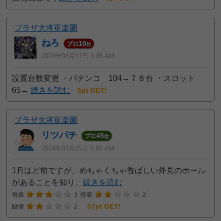
プラザ大将軍楽園
ねろ
10
プロ
位
2024年04月11日 3:35 AM
設置台数変更 ・パチンコ 104→７８台 ・スロット
65→
続きを読む
5pt GET!
プラザ大将軍楽園
リツパチ
45
プロ
位
2024年03月25日 6:06 AM
1月ほど前ですが、めちゃくちゃ香ばしい外見のホール
があることを知り、
続きを読む
営業
3
接客
2
57pt GET!
設備
2