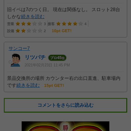
旧イベは7のつく日。 現在は関係なし。 スロット28台
しかな
続きを読む
営業
3
接客
4
10pt GET!
設備
2
サンコー7
リツパチ
45
プロ
位
2021年02月23日 11:45 PM
景品交換所の場所 カウンター右の出口直進、駐車場内
です
続きを読む
15pt GET!
コメントをさらに読み込む