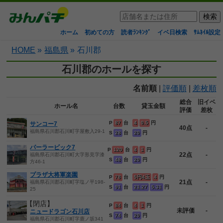
ホーム
初めての方
読者ﾗﾝｷﾝｸﾞ
イベ日検索
ｻﾑﾈｲﾙ設定
HOME
»
福島県
»
石川郡
石川郡のホールを探す
名前順
|
評価順
|
差枚順
総合
旧イベ
ホール名
台数
貸玉金額
評価
差枚
P
87
台
4
0.5
円
サンコー7
40点
-
福島県石川郡石川町字屋敷入29-1
S
28
台
20
円
パーラービック7
P
120
台
4
1
円
22点
-
福島県石川郡石川町大字形見字漆
S
48
台
20
円
方46-1
プラザ大将軍楽園
P
78
台
5円4玉
4
円
21点
-
福島県石川郡石川町字塩ノ平198-
S
91
台
21.27
5.31
円
25
【閉店】
P
84
台
4
1
円
未評価
-
ニュードラゴン石川店
S
74
台
20
円
福島県石川郡石川町字鹿ノ坂341