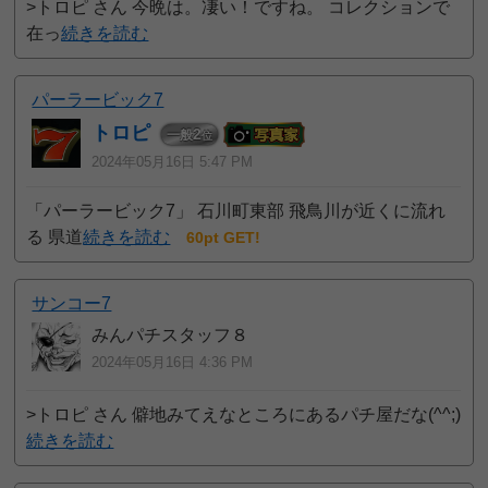
>トロピ さん 今晩は。凄い！ですね。 コレクションで
在っ
続きを読む
パーラービック7
トロピ
2
一般
位
2024年05月16日 5:47 PM
「パーラービック7」 石川町東部 飛鳥川が近くに流れ
る 県道
続きを読む
60pt GET!
サンコー7
みんパチスタッフ８
2024年05月16日 4:36 PM
>トロピ さん 僻地みてえなところにあるパチ屋だな(^^;)
続きを読む