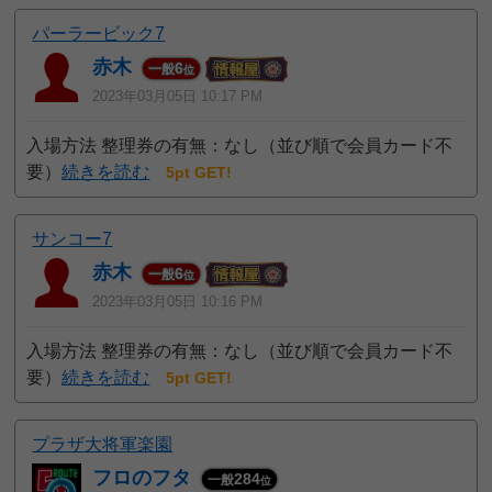
パーラービック7
赤木
6
一般
位
2023年03月05日 10:17 PM
入場方法 整理券の有無：なし（並び順で会員カード不
要）
続きを読む
5pt GET!
サンコー7
赤木
6
一般
位
2023年03月05日 10:16 PM
入場方法 整理券の有無：なし（並び順で会員カード不
要）
続きを読む
5pt GET!
プラザ大将軍楽園
フロのフタ
284
一般
位