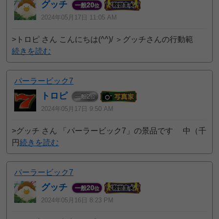
グッチ
20
一般
位
2024年05月17日 11:05 AM
>トロピ さん こんにちは(^^)/ ＞グッチさんの行動範
続きを読む
パーラービック7
トロピ
2
一般
位
2024年05月17日 9:50 AM
>グッチ さん 「パーラービック7」の景品です 中（千
円
続きを読む
パーラービック7
グッチ
20
一般
位
2024年05月16日 8:23 PM