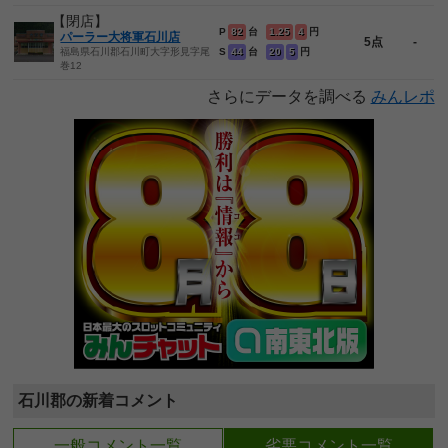
【閉店】
P
82
台
1.25
4
円
パーラー大将軍石川店
5点
-
福島県石川郡石川町大字形見字尾
S
44
台
20
5
円
巻12
さらにデータを調べる
みんレポ
石川郡の新着コメント
一般コメント一覧
劣悪コメント一覧