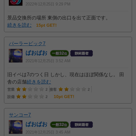
2022年12月25日 9:29 PM
景品交換所の場所 東側の出口を出て正面です。
続きを読む
15pt GET!
パーラービック7
ぱおぱお
32
一般
位
2021年12月25日 3:52 AM
旧イベは7のつく日 しかし、現在はほぼ関係なし。 田
舎の店舗
続きを読む
営業
2
接客
2
10pt GET!
設備
2
サンコー7
ぱおぱお
32
一般
位
2021年12月25日 3:45 AM