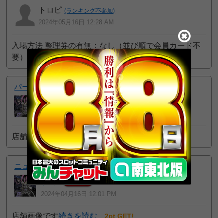
トロピ
(ランキング不参加)
2024年05月16日 12:28 AM
入場方法 整理券の有無：なし（並び順で会員カード不
要）
続きを読む
5pt GET!
パーラー大将軍石川店
ねろ
10
プロ
位
2024年04月16日 12:02 PM
店舗画像です
続きを読む
2pt GET!
ニュードラゴン石川店
ねろ
10
プロ
位
2024年04月16日 12:01 PM
店舗画像です
続きを読む
2pt GET!