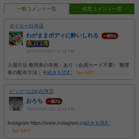
一般コメント一覧
劣悪コメント一覧
ダイエー白河店
わがままボディに酔いしれる
5
一般
位
2026年03月26日 11:16 PM
入場方法 整理券の有無：あり（会員カード不要） 整理
券の配布方法：モ
続きを読む
5pt GET!
ビックつばめ白河店
おろち
7
一般
位
2026年03月13日 12:41 PM
Instagram https://www.instagram.co
続きを読む
3pt GET!