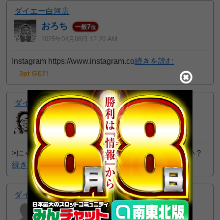
ダイエー白河店
おろち
7
一般
位
2025年04月08日 12:20 AM
Instagram https://www.instagram.co
続きを読む
3pt GET!
ダイナム矢吹店
みんパチスタッフ１３
2025年04月07日 9:40 PM
>にゃー吉 さん 落ち着きなよ 一体何をされたんだい？
続きを読む
ダイナム矢吹店
にゃー吉
11037
一般
位