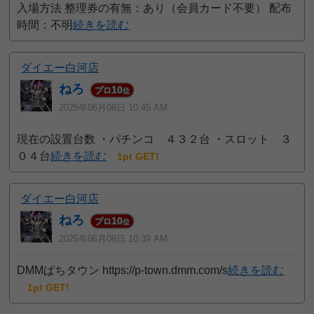
入場方法 整理券の有無：あり（会員カード不要） 配布
時間：不明
続きを読む
ダイエー白河店
ねろ
10
プロ
位
2025年06月08日 10:45 AM
現在の設置台数 ・パチンコ ４３２台 ・スロット ３
０４台
続きを読む
1pt GET!
ダイエー白河店
ねろ
10
プロ
位
2025年06月08日 10:39 AM
DMMぱちタウン https://p-town.dmm.com/s
続きを読む
1pt GET!