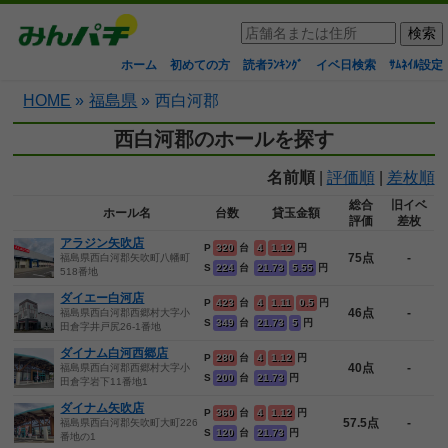
ホーム
初めての方
読者ﾗﾝｷﾝｸﾞ
イベ日検索
ｻﾑﾈｲﾙ設定
HOME
»
福島県
»
西白河郡
西白河郡のホールを探す
名前順
|
評価順
|
差枚順
総合
旧イベ
ホール名
台数
貸玉金額
評価
差枚
アラジン矢吹店
P
320
台
4
1.12
円
75点
-
福島県西白河郡矢吹町八幡町
S
224
台
21.73
5.55
円
518番地
ダイエー白河店
P
423
台
4
1.11
0.5
円
46点
-
福島県西白河郡西郷村大字小
S
349
台
21.73
5
円
田倉字井戸尻26-1番地
ダイナム白河西郷店
P
280
台
4
1.12
円
40点
-
福島県西白河郡西郷村大字小
S
200
台
21.73
円
田倉字岩下11番地1
ダイナム矢吹店
P
360
台
4
1.12
円
57.5点
-
福島県西白河郡矢吹町大町226
S
120
台
21.73
円
番地の1