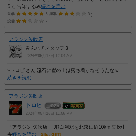
Sで 告知するみ
続きを読む
営業
5
接客
3
設備
2
アラジン矢吹店
みんパチスタッフ８
2024年05月17日 12:04 AM
>トロピ さん 流石に畳の上は落ち着かなそうだなｗ
続きを読む
アラジン矢吹店
トロピ
2
一般
位
2024年05月16日 11:59 PM
「アラジン 矢吹店」 JR白河駅を北東に約10km 矢吹中
央
続きを読む
58pt GET!