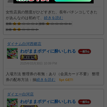
2025年04月07日 7:53 PM
女性店員の態度がひどすぎた、長年パチンコしてきた
があんなのは初めて、
続きを読む
営業
2
接客
1
設備
2
ダイナム白河西郷店
わがままボディに酔いしれる
5
一般
位
2025年03月30日 10:09 PM
入場方法 整理券の有無：あり（会員カード不要） 整理
券の配布方法：抽
続きを読む
5pt GET!
ダイエー白河店
わがままボディに酔いしれる
5
一般
位