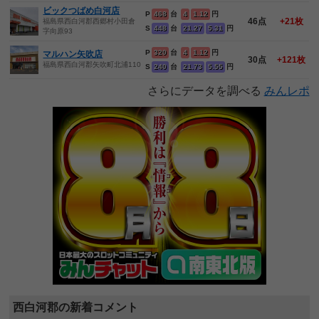
ビックつばめ白河店
P
468
台
4
1.12
円
46点
+21枚
福島県西白河郡西郷村小田倉
S
448
台
21.27
5.31
円
字向原93
P
320
台
4
1.12
円
マルハン矢吹店
30点
+121枚
福島県西白河郡矢吹町北浦110
S
240
台
21.73
5.55
円
さらにデータを調べる
みんレポ
西白河郡の新着コメント