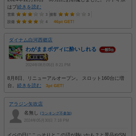
はブ
続きを読む
営業
3
接客
3
46pt GET!
設備
4
ダイナム白河西郷店
わがままボディに酔いしれる
5
一般
位
2024年08月05日 8:21 PM
8月8日、リニューアルオープン。 スロット160台に増
台。
続きを読む
3pt GET!
アラジン矢吹店
名無し
(ランキング不参加)
2024年05月30日 7:18 PM
イベの日にこっそりとこの辺が熱いかも？と景品やSN