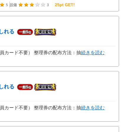
25pt GET!
5
設備
3
しれる
5
一般
位
員カード不要） 整理券の配布方法：抽
続きを読む
しれる
5
一般
位
員カード不要） 整理券の配布方法：抽
続きを読む