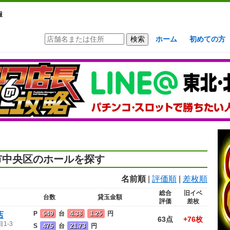
報
ホーム
初めての方
市中央区のホールを探す
名前順
|
評価順
|
差枚順
総合
旧イベ
台数
貸玉金額
評価
差枚
P
649
台
4.38
1.25
円
店
63点
+76枚
1-3
S
475
台
21.73
円