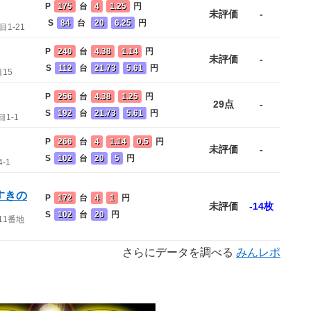
P
175
台
4
1.25
円
未評価
-
S
84
台
20
6.25
円
1-21
P
240
台
4.38
1.14
円
未評価
-
S
112
台
21.73
5.61
円
15
P
256
台
4.38
1.25
円
29点
-
S
192
台
21.73
5.61
円
1-1
P
266
台
4
1.14
0.5
円
未評価
-
S
102
台
20
5
円
-1
すきの
P
172
台
4
1
円
未評価
-14枚
S
102
台
20
円
目11番地
さらにデータを調べる
みんレポ