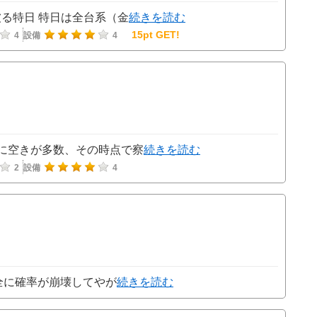
に被る特日 特日は全台系（金
続きを読む
15pt GET!
4
設備
4
普通に空きが多数、その時点で察
続きを読む
2
設備
4
完全に確率が崩壊してやが
続きを読む