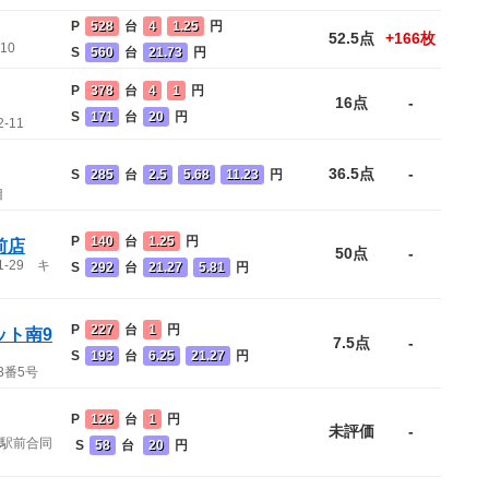
P
528
台
4
1.25
円
52.5点
+166枚
10
S
560
台
21.73
円
P
378
台
4
1
円
16点
-
S
171
台
20
円
-11
36.5点
-
S
285
台
2.5
5.68
11.23
円
目
P
140
台
1.25
円
前店
50点
-
-29 キ
S
292
台
21.27
5.81
円
P
227
台
1
円
ット南9
7.5点
-
S
193
台
6.25
21.27
円
3番5号
P
126
台
1
円
未評価
-
 駅前合同
S
58
台
20
円