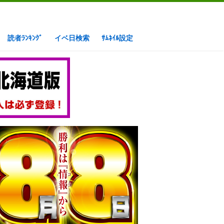
読者ﾗﾝｷﾝｸﾞ
イベ日検索
ｻﾑﾈｲﾙ設定