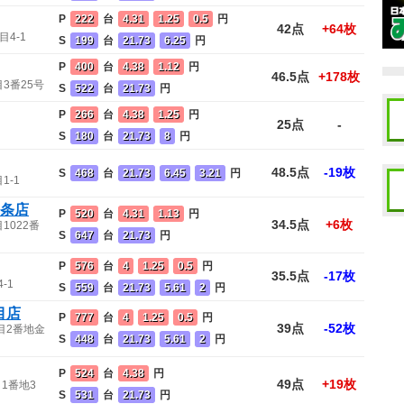
P
222
台
4.31
1.25
0.5
円
42点
+64枚
4-1
S
199
台
21.73
6.25
円
P
400
台
4.38
1.12
円
46.5点
+178枚
3番25号
S
522
台
21.73
円
P
266
台
4.38
1.25
円
25点
-
S
180
台
21.73
8
円
48.5点
-19枚
S
468
台
21.73
6.45
3.21
円
1-1
6条店
P
520
台
4.31
1.13
円
34.5点
+6枚
1022番
S
647
台
21.73
円
P
576
台
4
1.25
0.5
円
35.5点
-17枚
-1
S
559
台
21.73
5.61
2
円
目店
P
777
台
4
1.25
0.5
円
39点
-52枚
目2番地金
S
448
台
21.73
5.61
2
円
P
524
台
4.38
円
49点
+19枚
1番地3
S
531
台
21.73
円