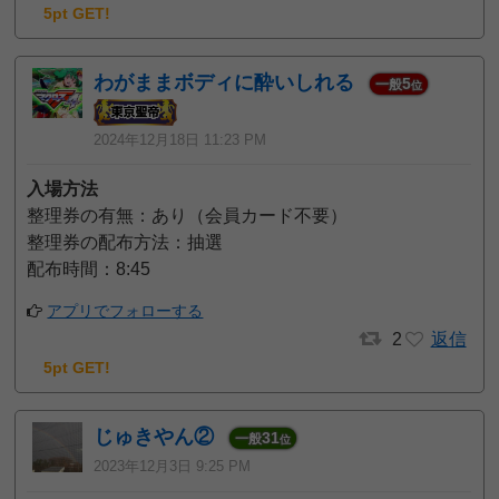
5pt GET!
わがままボディに酔いしれる
5
一般
位
2024年12月18日 11:23 PM
入場方法
整理券の有無：あり（会員カード不要）
整理券の配布方法：抽選
配布時間：8:45
アプリでフォローする
2
返信
5pt GET!
じゅきやん②
31
一般
位
2023年12月3日 9:25 PM