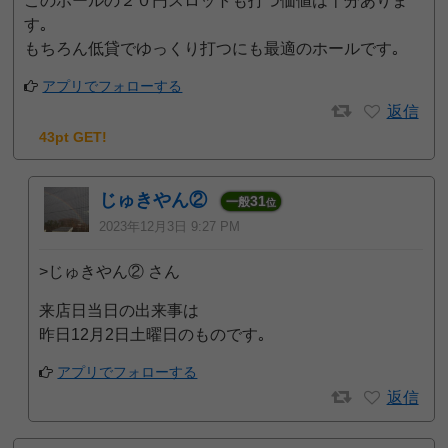
このホールの２０円スロットも打つ価値は十分ありま
す｡
もちろん低貸でゆっくり打つにも最適のホールです｡
アプリでフォローする
返信
43pt GET!
じゅきやん②
31
一般
位
2023年12月3日 9:27 PM
>じゅきやん② さん
来店日当日の出来事は
昨日12月2日土曜日のものです｡
アプリでフォローする
返信