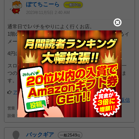
ぽてちこーら
80
一般
位
2023年11月5日 2:40 AM
通常日で1パチをやりによく行くお店。
1階の海はそれなり埋まっていて、それなり出ているイ
メージ。
4円にあっては打ってる人はほぼみない。
スロットも打っている人が少なく、スロットはもう一
つの狸小路ベガスで打った方が稼働もしてるし出てま
す。
アプリでフォローする
返信
営業
3
接客
3
15pt GET!
設備
3
バックギア
2549
一般
位