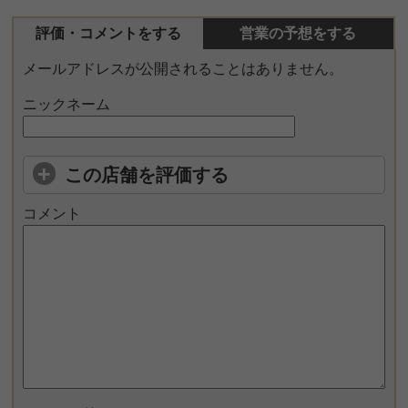
評価・コメントをする
営業の予想をする
メールアドレスが公開されることはありません。
ニックネーム
この店舗を評価する
コメント