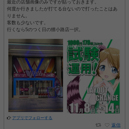
最近の店舗画像のみですが貼っておきます。
何度か行きましたが打てる台ないので打ったことはあ
りません。
客数も少ないです。
行くなら5のつく日の狸小路店一択。
アプリでフォローする
返信