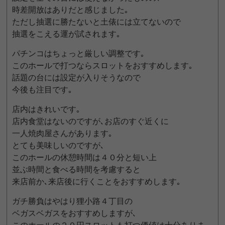
時差開放はありだと感じました｡
ただし抽選に勝たないと土俵には立てないので
抽選をこえる運が試されます｡
パチンコはちょっと厳しい調整です｡
このホールで打つならスロットをおすすめします｡
話題の台には設定が入りそうなので
今後も注目です｡
店内はきれいです｡
店内食堂はないのですが､お店のすぐ近くに
一人焼肉屋さんがあります｡
とても美味しいのですが､
このホールの休憩時間は４０分と短い上
並ぶ時間と食べる時間を考慮すると
来店前か､来店後に行くことをおすすめします｡
ガチ勝負はやはり狸小路４丁目の
ベガスベガスをおすすめしますが､