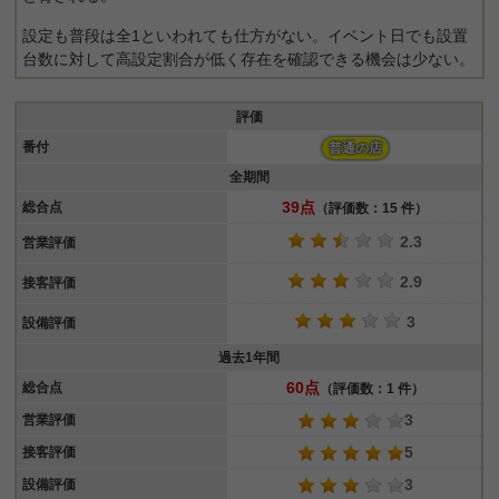
設定も普段は全1といわれても仕方がない。イベント日でも設置
台数に対して高設定割合が低く存在を確認できる機会は少ない。
評価
番付
普通の店
全期間
39点
総合点
（評価数：15 件）
2.3
営業評価
2.9
接客評価
3
設備評価
過去1年間
60点
総合点
（評価数：1 件）
3
営業評価
5
接客評価
3
設備評価