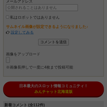
メールアドレス
私はロボットではありません
サムネイル画像が設定できるようになりました♪
設定してみる
画像をアップロード
※画像長押しで一度に4枚まで投稿可能
日本最大のスロット情報コミュニティ！
みんチャット北海道版
新着コメント (全112件)