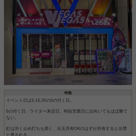
特徴
イベント日は5,15,25の5の付く日。
5の付く日、ライター来店日、時短営業日に出向いてもほぼ勝て
ない。
釘は渋く止め打ちも煩く、出玉共有OKのはずが共有すると出禁
と脅される。