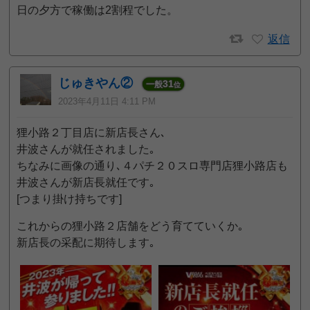
日の夕方で稼働は2割程でした。
返信
じゅきやん②
31
一般
位
2023年4月11日 4:11 PM
狸小路２丁目店に新店長さん､
井波さんが就任されました｡
ちなみに画像の通り､４パチ２０スロ専門店狸小路店も
井波さんが新店長就任です｡
[つまり掛け持ちです]
これからの狸小路２店舗をどう育てていくか｡
新店長の采配に期待します｡