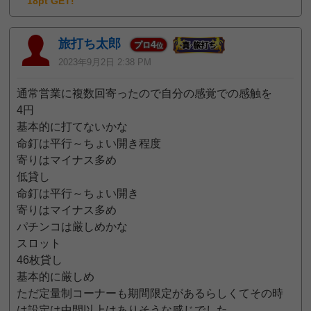
18pt GET!
旅打ち太郎
4
プロ
位
2023年9月2日 2:38 PM
通常営業に複数回寄ったので自分の感覚での感触を
4円
基本的に打てないかな
命釘は平行～ちょい開き程度
寄りはマイナス多め
低貸し
命釘は平行～ちょい開き
寄りはマイナス多め
パチンコは厳しめかな
スロット
46枚貸し
基本的に厳しめ
ただ定量制コーナーも期間限定があるらしくてその時
は設定は中間以上はありそうな感じでした