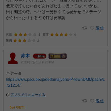
低貸で打ちたい台があればたまに覗いてもいいかも。
回す調整の時、ヘソは一見狭くても寝かせでステージ
から回ったりするので釘は要確認
返信
営業
3
接客
4
設備
3
赤木
6
一般
位
2023年7月1日 9:23 PM
台データ
https://www.pscube.jp/dedamajyoho-P-townDMMpachi/c
721214/
アプリでフォローする
返信
5pt GET!