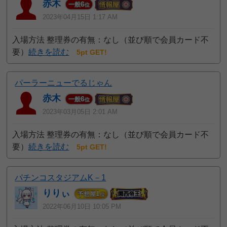
赤木
6
一般
位
2023年04月15日 1:17 AM
入場方法 整理券の有無：なし（並び順で会員カード不
要）
続きを読む
5pt GET!
パーラーニューでるじゃん
赤木
6
一般
位
2023年03月05日 2:01 AM
入場方法 整理券の有無：なし（並び順で会員カード不
要）
続きを読む
5pt GET!
パチンコスタジアムK－1
りりぃ
1
予想屋
位
2022年06月10日 10:05 PM