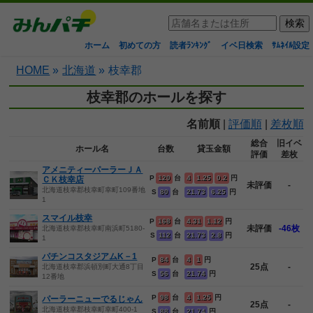
ホーム
初めての方
読者ﾗﾝｷﾝｸﾞ
イベ日検索
ｻﾑﾈｲﾙ設定
HOME
»
北海道
»
枝幸郡
枝幸郡のホールを探す
名前順
|
評価順
|
差枚順
総合
旧イベ
ホール名
台数
貸玉金額
評価
差枚
アメニティーパーラーＪＡ
P
120
台
4
1.25
0.2
円
ＣＫ枝幸店
未評価
-
北海道枝幸郡枝幸町幸町109番地
S
80
台
21.73
6.25
円
1
スマイル枝幸
P
168
台
4.31
1.12
円
未評価
-46枚
北海道枝幸郡枝幸町南浜町5180-
S
112
台
21.73
2.8
円
1
パチンコスタジアムK－1
P
84
台
4
1
円
25点
-
北海道枝幸郡浜頓別町大通8丁目
S
56
台
21.74
円
12番地
P
98
台
4
1.25
円
パーラーニューでるじゃん
25点
-
北海道枝幸郡枝幸町幸町400-1
S
88
台
21.74
円