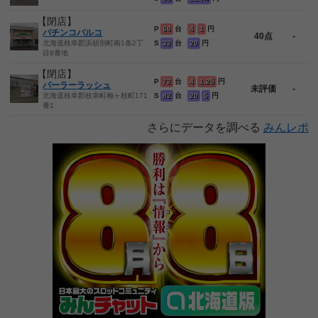
【閉店】
P
66
台
4
1
円
パチンコパルコ
40点
-
北海道枝幸郡浜頓別町南1条2丁
S
32
台
20
円
目8番地
【閉店】
P
72
台
4
1.25
円
パーラーラッシュ
未評価
-
北海道枝幸郡枝幸町梅ヶ枝町171
S
82
台
20
5
円
番1
さらにデータを調べる
みんレポ