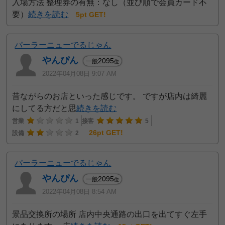
入場方法 整理券の有無：なし（並び順で会員カード不
要）
続きを読む
5pt GET!
パーラーニューでるじゃん
やんぴん
2095
一般
位
2022年04月08日 9:07 AM
昔ながらのお店といった感じです。 ですが店内は綺麗
にしてる方だと思
続きを読む
営業
1
接客
5
26pt GET!
設備
2
パーラーニューでるじゃん
やんぴん
2095
一般
位
2022年04月08日 8:54 AM
景品交換所の場所 店内中央通路の出口を出てすぐ左手