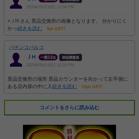
2020年09月18日 12:04 PM
>ＪH さん 景品交換所の画像となります。 分かりにく
かっ
続きを読む
5pt GET!
パチンコパルコ
ＪH
12
一般
位
2020年09月18日 12:03 PM
景品交換所の場所 景品カウンターを向かって左手側に
ある店内扉の中に入
続きを読む
15pt GET!
コメントをさらに読み込む