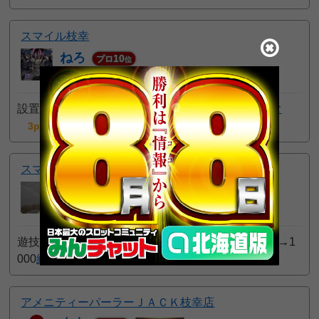
スマイル枝幸
ねろ
10
プロ
位
2024年04月29日 10:06 AM
設置台数変更 ・パチンコ 167→１６８台
続きを読む
3pt GET!
スマイル枝幸
じゅきやん②
31
一般
位
2023年12月06日 8:05 AM
遊技レート変更のお知らせ ２０スロ 1000円50枚貸→1
000
続きを読む
9pt GET!
アメニティーパーラーＪＡＣＫ枝幸店