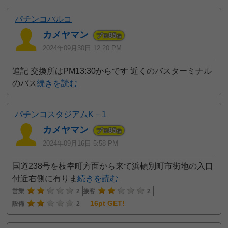
パチンコパルコ
カメヤマン
85
プロ
位
2024年09月30日 12:20 PM
追記 交換所はPM13:30からです 近くのバスターミナル
のバス
続きを読む
パチンコスタジアムK－1
カメヤマン
85
プロ
位
2024年09月16日 5:58 PM
国道238号を枝幸町方面から来て浜頓別町市街地の入口
付近右側に有りま
続きを読む
営業
2
接客
2
16pt GET!
設備
2