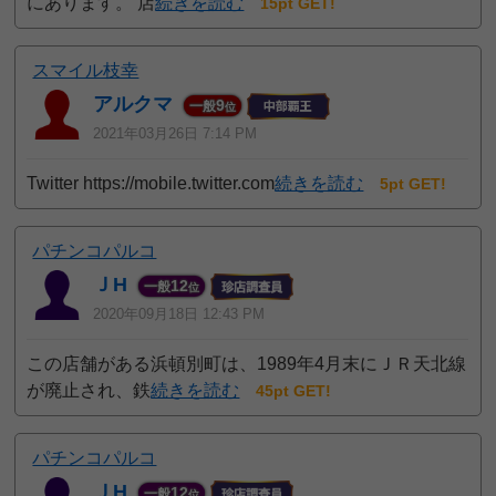
にあります。 店
続きを読む
15pt GET!
スマイル枝幸
アルクマ
9
一般
位
2021年03月26日 7:14 PM
Twitter https://mobile.twitter.com
続きを読む
5pt GET!
パチンコパルコ
ＪH
12
一般
位
2020年09月18日 12:43 PM
この店舗がある浜頓別町は、1989年4月末にＪＲ天北線
が廃止され、鉄
続きを読む
45pt GET!
パチンコパルコ
ＪH
12
一般
位