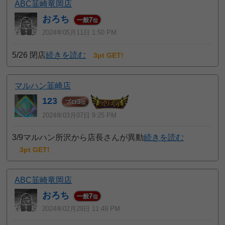
ABC韮崎竜岡店
おろち
7
一般
位
2024年05月11日 1:50 PM
5/26 閉店
続きを読む
3pt GET!
マルハン韮崎店
123
3
プロ
位
2024年03月07日 9:25 PM
3/9マルハン所沢から店長さんが異動
続きを読む
3pt GET!
ABC韮崎竜岡店
おろち
7
一般
位
2024年02月29日 11:49 PM