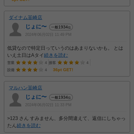
ダイナム韮崎店
じょに〜
1934
一般
位
2024年06月02日 11:49 PM
低貸なので特定日っていうのはあまりないかも。 とは
いえ土日はAタイ
続きを読む
営業
4
接客
4
36pt GET!
設備
4
マルハン韮崎店
じょに〜
1934
一般
位
2024年06月02日 11:33 PM
>123 さん すみません、多分間違えて、返信にしちゃっ
たん
続きを読む