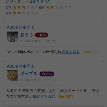
いジャグラーは
続きを読む
営業
3
接客
2
設備
2
ABC韮崎竜岡店
おろち
7
一般
位
2023年07月09日 9:38 PM
Twitter https://twitter.com/ABC_ta
続きを読む
5pt GET!
ABC韮崎竜岡店
ポップス
20
プロ
位
2023年04月15日 11:16 AM
入場方法 整理券の有無：あり（会員カード不要） 整理
券の配布方法：抽
続きを読む
5pt GET!