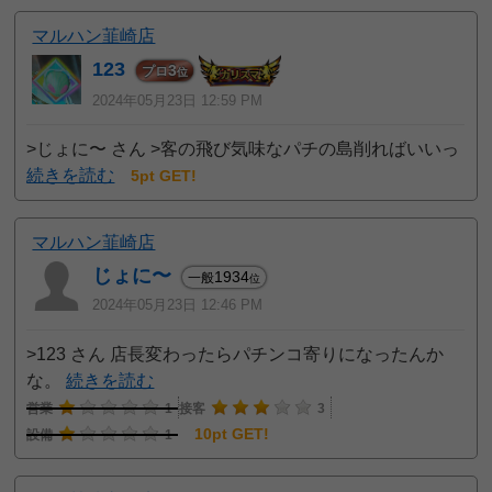
マルハン韮崎店
123
3
プロ
位
2024年05月23日 12:59 PM
>じょに〜 さん >客の飛び気味なパチの島削ればいいっ
続きを読む
5pt GET!
マルハン韮崎店
じょに〜
1934
一般
位
2024年05月23日 12:46 PM
>123 さん 店長変わったらパチンコ寄りになったんか
な。
続きを読む
営業
1
接客
3
10pt GET!
設備
1