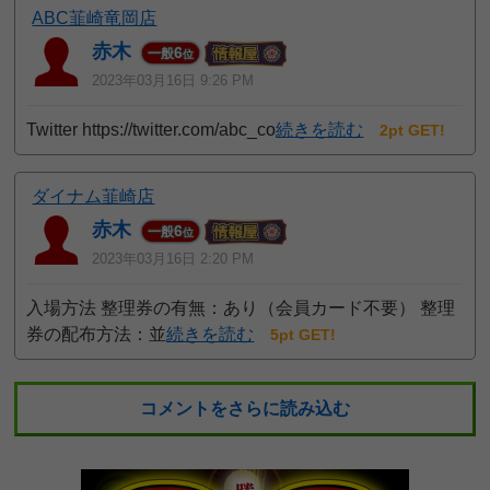
ABC韮崎竜岡店
赤木
6
一般
位
2023年03月16日 9:26 PM
Twitter https://twitter.com/abc_co
続きを読む
2pt GET!
ダイナム韮崎店
赤木
6
一般
位
2023年03月16日 2:20 PM
入場方法 整理券の有無：あり（会員カード不要） 整理
券の配布方法：並
続きを読む
5pt GET!
コメントをさらに読み込む