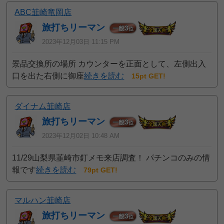
ABC韮崎竜岡店
旅打ちリーマン
3
一般
位
2023年12月03日 11:15 PM
景品交換所の場所 カウンターを正面として、左側出入
口を出た右側に御座
続きを読む
15pt GET!
ダイナム韮崎店
旅打ちリーマン
3
一般
位
2023年12月02日 10:48 AM
11/29山梨県韮崎市釘メモ来店調査！ パチンコのみの情
報です
続きを読む
79pt GET!
マルハン韮崎店
旅打ちリーマン
3
一般
位