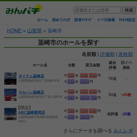
ホーム
初めての方
読者ﾗﾝｷﾝｸﾞ
イベ日検索
ｻﾑﾈｲﾙ設定
HOME
»
山梨県
»
韮崎市
韮崎市のホールを探す
名前順
|
評価順
|
差枚順
総合
旧イベ
ホール名
台数
貸玉金額
評価
差枚
P
360
台
2.08
1.04
円
ダイナム韮崎店
70点
-
山梨県韮崎市栄1丁目8番30号
S
120
台
11.11
円
P
360
台
4.16
1.04
円
マルハン韮崎店
53点
+25枚
山梨県韮崎市若宮2丁目13番5号
S
174
台
20.83
5.2
円
【閉店】
P
360
台
4.16
1.04
円
ABC韮崎竜岡店
未評価
-20枚
山梨県韮崎市竜岡町若尾新田
S
120
台
20.83
円
833-1
さらにデータを調べる
みんレポ