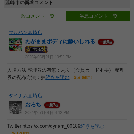
韮崎市の新着コメント
一般コメント一覧
劣悪コメント一覧
マルハン韮崎店
わがままボディに酔いしれる
5
一般
位
2026年05月21日 10:52 PM
入場方法 整理券の有無：あり（会員カード不要） 整理
券の配布方法：抽
続きを読む
5pt GET!
ダイナム韮崎店
おろち
7
一般
位
2024年07月01日 4:12 PM
Twitter https://x.com/dynam_00189
続きを読む
3pt GET!