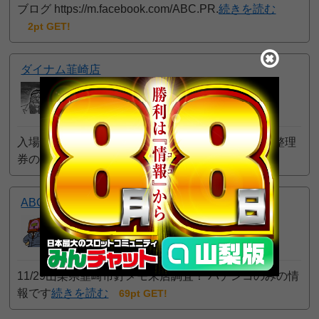
ブログ https://m.facebook.com/ABC.PR.
続きを読む
2pt GET!
ダイナム韮崎店
おろち
7
一般
位
2024年01月30日 9:34 PM
入場方法 整理券の有無：あり（会員カード不要） 整理
券の配布方法：抽
続きを読む
4pt GET!
ABC韮崎竜岡店
旅打ちリーマン
3
一般
位
2023年12月03日 11:32 PM
11/29山梨県韮崎市釘メモ来店調査！ パチンコのみの情
報です
続きを読む
69pt GET!