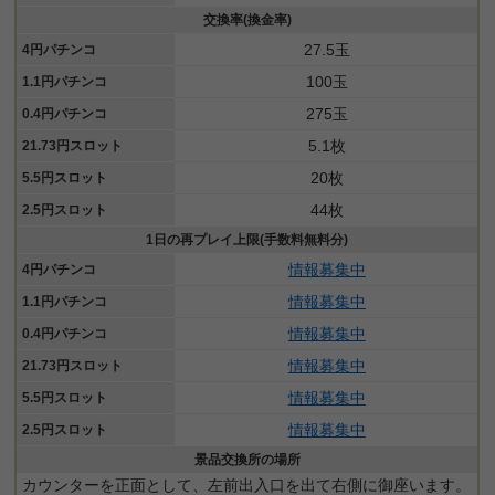
交換率(換金率)
27.5玉
4円パチンコ
100玉
1.1円パチンコ
275玉
0.4円パチンコ
5.1枚
21.73円スロット
20枚
5.5円スロット
44枚
2.5円スロット
1日の再プレイ上限(手数料無料分)
情報募集中
4円パチンコ
情報募集中
1.1円パチンコ
情報募集中
0.4円パチンコ
情報募集中
21.73円スロット
情報募集中
5.5円スロット
情報募集中
2.5円スロット
景品交換所の場所
カウンターを正面として、左前出入口を出て右側に御座います。