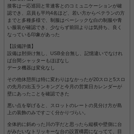
接客は一応巡回と常連客とのコミュニケーションが確
認でき、店員も平均4名ほど、若い方からベテランの方
までと多種多様で、制服はベーシックな白の制服や青
い服装が確認でき、少ならず前回よりは気持ち、良く
なっている印象があった
【設備評価】
設備は肘掛け無し、USB全台無し、記憶違いでなけれ
ば台間シャッターもほぼなし
データ機器は変化なし
その他休憩所は特に変わりはなかったが20スロと5スロ
の先月の出玉ランキングと今月の営業日カレンダーが
壁にあったことを確認できた
悪い点を挙げると、スロットのレートの見分け方が島
上の装飾のみですごく分かりづらい。
全体的に斜めった川の字だと思ったら縦横や壁側に台
がみたいなトリッキーな台の設置構図になってて、目