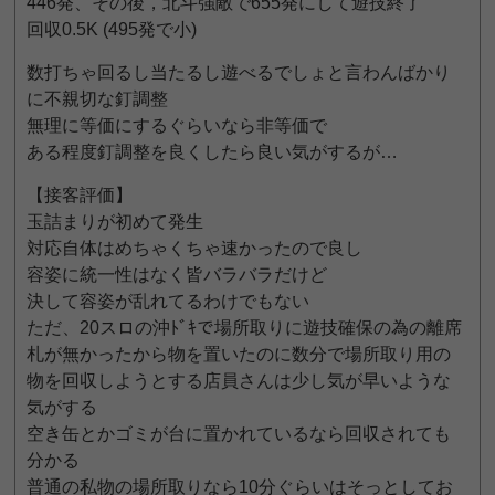
446発、その後，北斗強敵で655発にして遊技終了
回収0.5K (495発で小)
数打ちゃ回るし当たるし遊べるでしょと言わんばかり
に不親切な釘調整
無理に等価にするぐらいなら非等価で
ある程度釘調整を良くしたら良い気がするが…
【接客評価】
玉詰まりが初めて発生
対応自体はめちゃくちゃ速かったので良し
容姿に統一性はなく皆バラバラだけど
決して容姿が乱れてるわけでもない
ただ、20スロの沖ﾄﾞｷで場所取りに遊技確保の為の離席
札が無かったから物を置いたのに数分で場所取り用の
物を回収しようとする店員さんは少し気が早いような
気がする
空き缶とかゴミが台に置かれているなら回収されても
分かる
普通の私物の場所取りなら10分ぐらいはそっとしてお