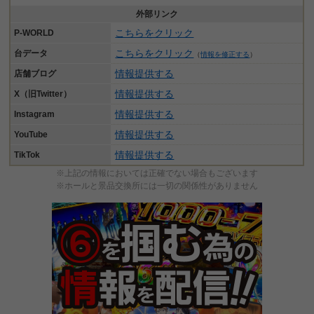
外部リンク
こちらをクリック
P-WORLD
こちらをクリック
台データ
（
情報を修正する
）
情報提供する
店舗ブログ
情報提供する
X（旧Twitter）
情報提供する
Instagram
情報提供する
YouTube
情報提供する
TikTok
※上記の情報においては正確でない場合もございます
※ホールと景品交換所には一切の関係性がありません