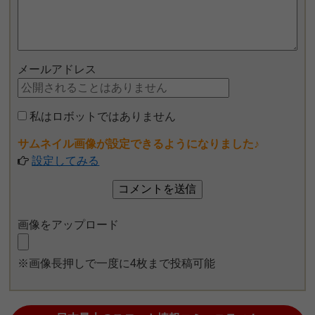
メールアドレス
私はロボットではありません
サムネイル画像が設定できるようになりました♪
設定してみる
画像をアップロード
※画像長押しで一度に4枚まで投稿可能