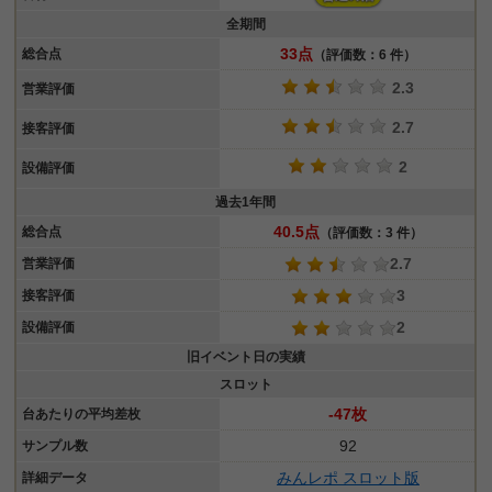
全期間
33点
総合点
（評価数：6 件）
2.3
営業評価
2.7
接客評価
2
設備評価
過去1年間
40.5点
総合点
（評価数：3 件）
2.7
営業評価
3
接客評価
2
設備評価
旧イベント日の実績
スロット
-47枚
台あたりの平均差枚
92
サンプル数
みんレポ スロット版
詳細データ