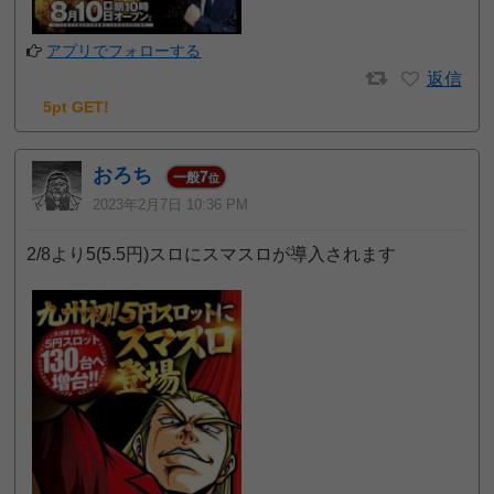
アプリでフォローする
返信
5pt GET!
おろち
7
一般
位
2023年2月7日 10:36 PM
2/8より5(5.5円)スロにスマスロが導入されます