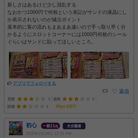
新しさはあるけど少し混乱する
なおかつ1000円で何枚という表記がサンドの液晶にし
か表示されないのが減点ポイント
基本的に客の流れもまあまあ速いので手っ取り早く分
かるようにスロットコーナーには1000円何枚のシール
ぐらいはサンドに貼ってほしいところ。
アプリでフォローする
返信
営業
3
接客
3
30pt GET!
設備
2
初心
11
一般
位
2025年2月28日 11:05 PM