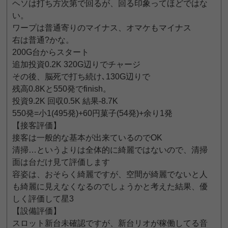
ヘソは打ち方次第で回るが、回る印象ってほどではな
い。
ワープは普通寄りのマイナス、オマケもマイナス
右は普通?かな。
200G台からスタート
追加投資0.2K 320G辺りでチャージ
その後、脳死で打ち続け､130G辺りで
残高0.8Kと550発でfinish。
投資9.2K 回収0.5K 結果-8.7K
550発=小1(495発)+60円菓子(54発)+余り1発
【接客評価】
接客は一般的な基本が出来ているのでOK
清掃…というよりは全体的に綺麗ではないので、清掃
面は台だけ見て評価します
容姿は、おそらく綺麗ですが、空間が綺麗でないと人
も綺麗に見えなくなるのでしょうかと考えた結果、優
しく評価して星3
【設備評価】
スロット新台未確認ですが、新台リオが稼働してる音