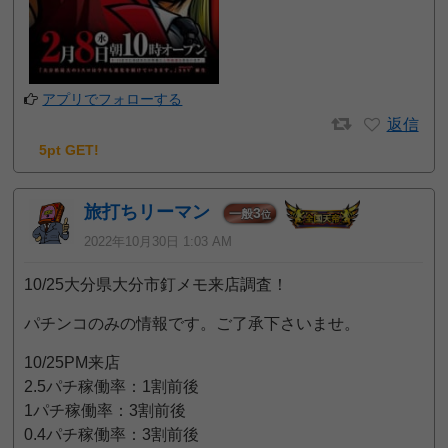
アプリでフォローする
返信
5pt GET!
旅打ちリーマン
3
一般
位
2022年10月30日 1:03 AM
10/25大分県大分市釘メモ来店調査！
パチンコのみの情報です。ご了承下さいませ。
10/25PM来店
2.5パチ稼働率：1割前後
1パチ稼働率：3割前後
0.4パチ稼働率：3割前後