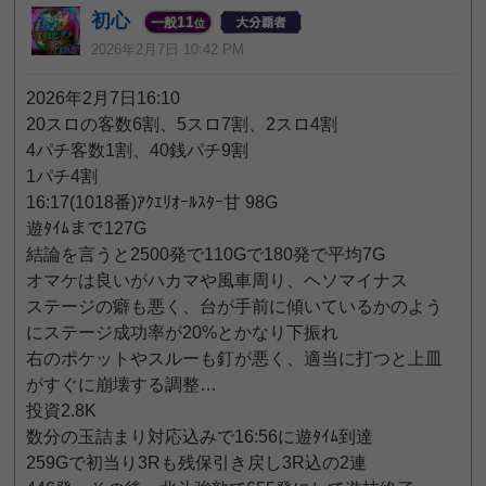
初心
11
一般
位
2026年2月7日 10:42 PM
2026年2月7日16:10
20スロの客数6割、5スロ7割、2スロ4割
4パチ客数1割、40銭パチ9割
1パチ4割
16:17(1018番)ｱｸｴﾘｵｰﾙｽﾀｰ甘 98G
遊ﾀｲﾑまで127G
結論を言うと2500発で110Gで180発で平均7G
オマケは良いがハカマや風車周り、ヘソマイナス
ステージの癖も悪く、台が手前に傾いているかのよう
にステージ成功率が20%とかなり下振れ
右のポケットやスルーも釘が悪く、適当に打つと上皿
がすぐに崩壊する調整…
投資2.8K
数分の玉詰まり対応込みで16:56に遊ﾀｲﾑ到達
259Gで初当り3Rも残保引き戻し3R込の2連