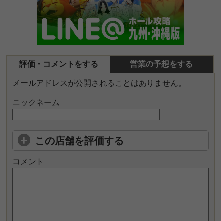
評価・コメントをする
営業の予想をする
メールアドレスが公開されることはありません。
ニックネーム
この店舗を評価する
コメント