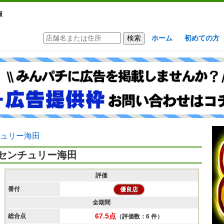
報
ホーム
初めての方
ュリー海田
センチュリー海田
評価
番付
優良店
全期間
67.5点
総合点
（評価数：6 件）