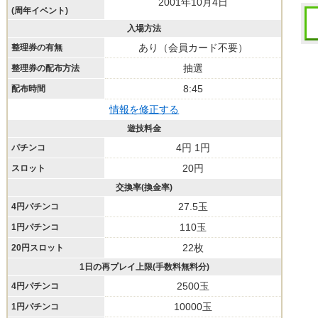
2001年10月4日
(周年イベント)
入場方法
あり（会員カード不要）
整理券の有無
抽選
整理券の配布方法
8:45
配布時間
情報を修正する
遊技料金
4円 1円
パチンコ
20円
スロット
交換率(換金率)
27.5玉
4円パチンコ
110玉
1円パチンコ
22枚
20円スロット
1日の再プレイ上限(手数料無料分)
2500玉
4円パチンコ
10000玉
1円パチンコ