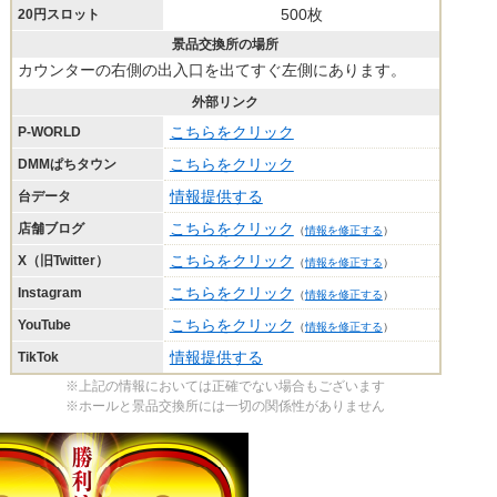
500枚
20円スロット
景品交換所の場所
カウンターの右側の出入口を出てすぐ左側にあります。
外部リンク
こちらをクリック
P-WORLD
こちらをクリック
DMMぱちタウン
情報提供する
台データ
こちらをクリック
店舗ブログ
（
情報を修正する
）
こちらをクリック
X（旧Twitter）
（
情報を修正する
）
こちらをクリック
Instagram
（
情報を修正する
）
こちらをクリック
YouTube
（
情報を修正する
）
情報提供する
TikTok
※上記の情報においては正確でない場合もございます
※ホールと景品交換所には一切の関係性がありません