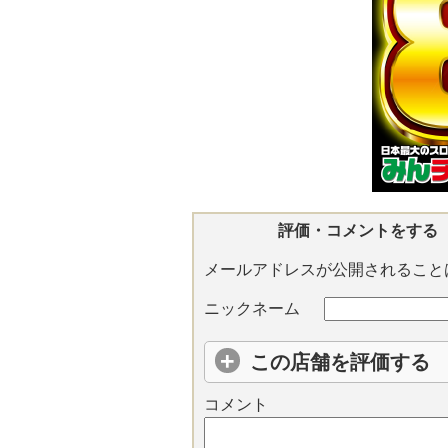
評価・コメントをする
メールアドレスが公開されること
ニックネーム
この店舗を評価する
コメント