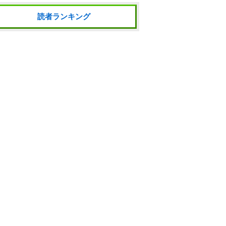
読者ランキング