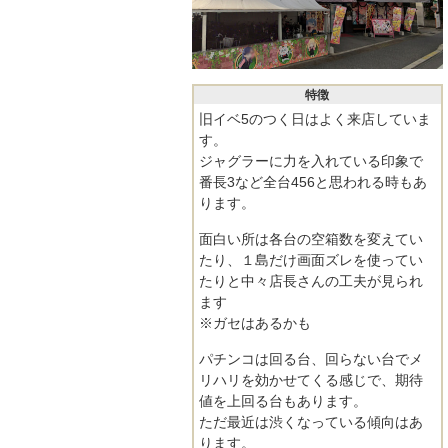
特徴
旧イベ5のつく日はよく来店していま
す。
ジャグラーに力を入れている印象で
番長3など全台456と思われる時もあ
ります。
面白い所は各台の空箱数を変えてい
たり、１島だけ画面ズレを使ってい
たりと中々店長さんの工夫が見られ
ます
※ガセはあるかも
パチンコは回る台、回らない台でメ
リハリを効かせてくる感じで、期待
値を上回る台もあります。
ただ最近は渋くなっている傾向はあ
ります。