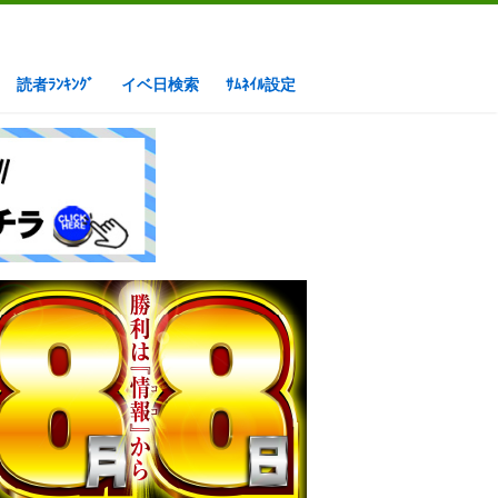
読者ﾗﾝｷﾝｸﾞ
イベ日検索
ｻﾑﾈｲﾙ設定