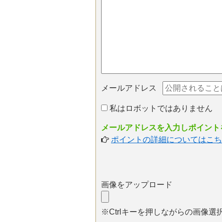
メールアドレス
私はロボットではありません
メールアドレスを入力しポイントを
ポイントの詳細についてはこち
画像をアップロード
※Ctrlキーを押しながらの画像