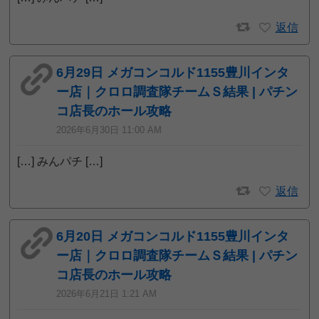
返信
6月29日 メガコンコルド1155豊川インタ
ー店｜クロロ調査隊チームＳ結果 | パチン
コ店長のホール攻略
2026年6月30日 11:00 AM
[…] みんパチ […]
返信
6月20日 メガコンコルド1155豊川インタ
ー店｜クロロ調査隊チームＳ結果 | パチン
コ店長のホール攻略
2026年6月21日 1:21 AM