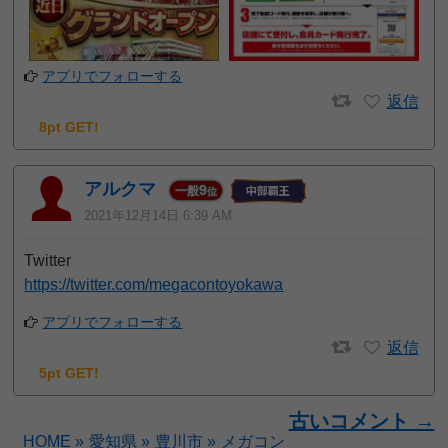
アプリでフォローする
返信
8pt GET!
アルクマ
9
一般
位
2021年12月14日 6:39 AM
Twitter
https://twitter.com/megacontoyokawa
アプリでフォローする
返信
5pt GET!
古いコメント →
HOME
»
愛知県
»
豊川市
»
メガコン