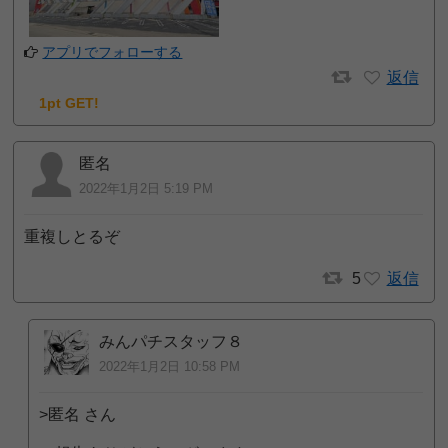
アプリでフォローする
返信
1pt GET!
匿名
2022年1月2日 5:19 PM
重複しとるぞ
5
返信
みんパチスタッフ８
2022年1月2日 10:58 PM
>匿名 さん