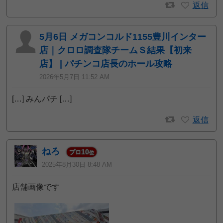
返信
5月6日 メガコンコルド1155豊川インター
店｜クロロ調査隊チームＳ結果【初来
店】 | パチンコ店長のホール攻略
2026年5月7日 11:52 AM
[…] みんパチ […]
返信
ねろ
10
プロ
位
2025年8月30日 8:48 AM
店舗画像です