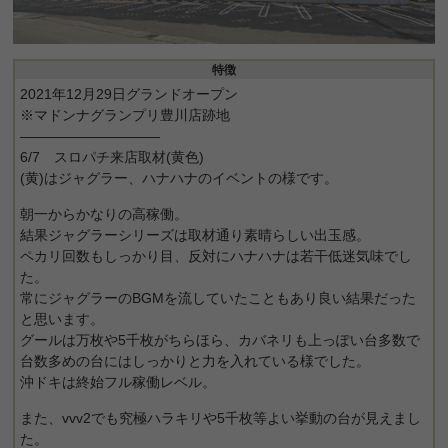
特徴
2021年12月29日グランドオープン
※マドンナグランプリ豊川店跡地
――――――――――
6/7 スロパチ来店取材(黄色)
(黄)はジャグラー、ハナハナのイベントの様です。
朝一からかなりの高稼働。
結果ジャグラーシリーズは取材通り素晴らしい出玉感。
ペカリ回数もしっかり目、反対にハナハナは若干低迷気味でし
た。
常にジャグラーのBGMを流していたこともあり良い結果だった
と思います。
グールは万枚や5千枚がちらほら、カバネリも上っぽい台多数で
台数多めの台にはしっかりと力を入れている様でした。
沖ドキは終始フル稼働レベル。
また、vvv2でも究極ハラキリや5千枚等よい挙動の台が見えまし
た。