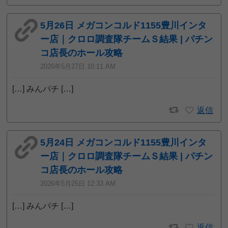
5月26日 メガコンコルド1155豊川インタ
ー店｜クロロ調査隊チームＳ結果 | パチン
コ店長のホール攻略
2026年5月27日 10:11 AM
[…] みんパチ […]
返信
5月24日 メガコンコルド1155豊川インタ
ー店｜クロロ調査隊チームＳ結果 | パチン
コ店長のホール攻略
2026年5月25日 12:33 AM
[…] みんパチ […]
返信