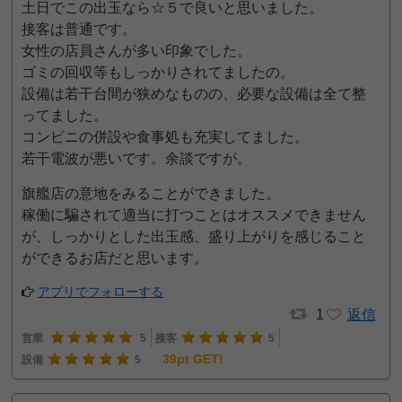
土日でこの出玉なら☆５で良いと思いました。
接客は普通です。
女性の店員さんが多い印象でした。
ゴミの回収等もしっかりされてましたの。
設備は若干台間が狭めなものの、必要な設備は全て整
ってました。
コンビニの併設や食事処も充実してました。
若干電波が悪いです。余談ですが。
旗艦店の意地をみることができました。
稼働に騙されて適当に打つことはオススメできません
が、しっかりとした出玉感、盛り上がりを感じること
ができるお店だと思います。
アプリでフォローする
1
返信
営業
5
接客
5
39pt GET!
設備
5