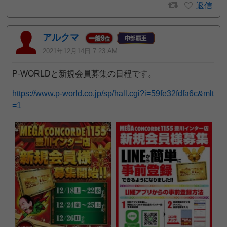
返信
アルクマ
9
一般
位
2021年12月14日 7:23 AM
P-WORLDと新規会員募集の日程です。
https://www.p-world.co.jp/sp/hall.cgi?i=59fe32fdfa6c&mlt
=1