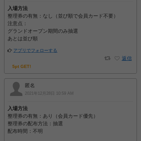
入場方法
整理券の有無：なし（並び順で会員カード不要）
注意点：
グランドオープン期間のみ抽選
あとは並び順
アプリでフォローする
返信
5pt GET!
匿名
2021年12月28日 10:59 AM
入場方法
整理券の有無：あり（会員カード優先）
整理券の配布方法：抽選
配布時間：不明