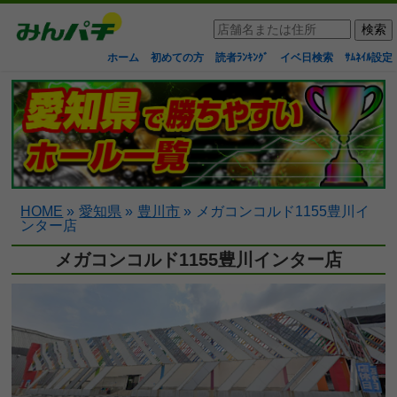
ホーム
初めての方
読者ﾗﾝｷﾝｸﾞ
イベ日検索
ｻﾑﾈｲﾙ設定
HOME
»
愛知県
»
豊川市
»
メガコンコルド1155豊川イ
ンター店
メガコンコルド1155豊川インター店