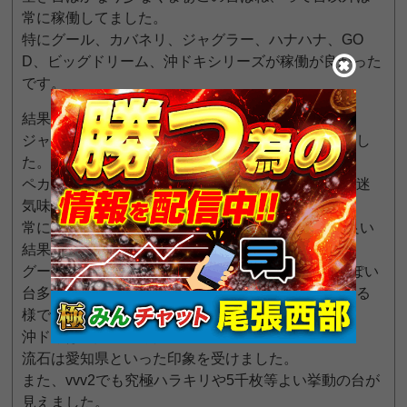
常に稼働してました。
特にグール、カバネリ、ジャグラー、ハナハナ、GO
D、ビッグドリーム、沖ドキシリーズが稼働が良かった
です。
結果
ジャグラーシリーズは取材通り素晴らしい出玉感でし
た。
ペカリ回数もしっかり目、反対にハナハナは若干低迷
気味でした。
常にジャグラーのBGMを流していたこともあり、良い
結果だったと思います。
グールは万枚や5千枚がちらほら、カバネリも上っぽい
台多数で台数多めの台にはしっかりと力を入れている
様でした。
沖ドキは終始フル稼働レベル。
流石は愛知県といった印象を受けました。
また、vvv2でも究極ハラキリや5千枚等よい挙動の台が
見えました。