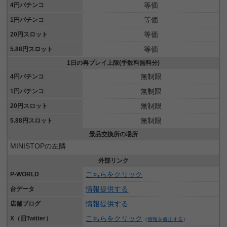
等価
4円パチンコ
等価
1円パチンコ
等価
20円スロット
等価
5.88円スロット
1日の再プレイ上限(手数料無料分)
無制限
4円パチンコ
無制限
1円パチンコ
無制限
20円スロット
無制限
5.88円スロット
景品交換所の場所
MINISTOPの左隣
外部リンク
こちらをクリック
P-WORLD
情報提供する
台データ
情報提供する
店舗ブログ
こちらをクリック
X（旧Twitter）
（
情報を修正する
）