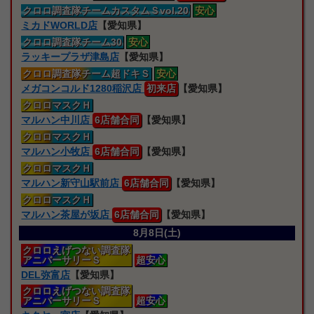
クロロ
調査隊
チームカスタムＳvol.20
安心
ミカドWORLD店
【愛知県】
クロロ
調査隊
チーム30
安心
ラッキープラザ津島店
【愛知県】
クロロ
調査隊
チーム超ドキＳ
安心
メガコンコルド1280稲沢店
初来店
【愛知県】
クロロ
マスクＨ
マルハン中川店
6店舗合同
【愛知県】
クロロ
マスクＨ
マルハン小牧店
6店舗合同
【愛知県】
クロロ
マスクＨ
マルハン新守山駅前店
6店舗合同
【愛知県】
クロロ
マスクＨ
マルハン茶屋が坂店
6店舗合同
【愛知県】
8月8日(土)
クロロえげつない
調査隊
アニバーサリーＳ
超安心
DEL弥富店
【愛知県】
クロロえげつない
調査隊
アニバーサリーＳ
超安心