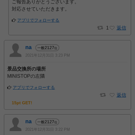
ご報告ありがとうございます。
対応させていただきます。
アプリでフォローする
1
返信
na
2127
一般
位
2021年12月31日 3:23 PM
景品交換所の場所
MINISTOPの左隣
アプリでフォローする
返信
15pt GET!
na
2127
一般
位
2021年12月31日 3:22 PM