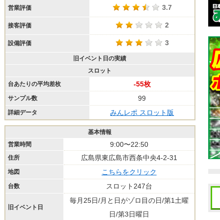
3.7
営業評価
2
接客評価
3
設備評価
旧イベント日の実績
スロット
-55枚
台あたりの平均差枚
99
サンプル数
みんレポ スロット版
詳細データ
基本情報
9:00〜22:50
営業時間
広島県東広島市西条中央4-2-31
住所
こちらをクリック
地図
スロット247台
台数
毎月25日/月と日がゾロ目の日/第1土曜
旧イベント日
日/第3日曜日