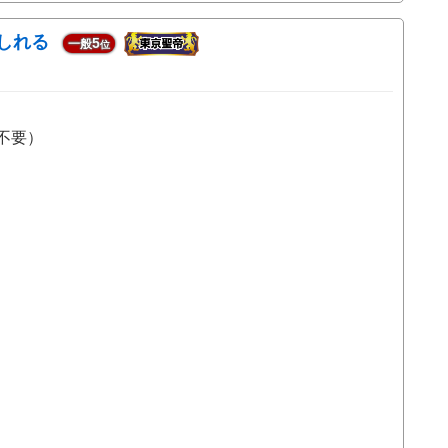
しれる
5
一般
位
不要）