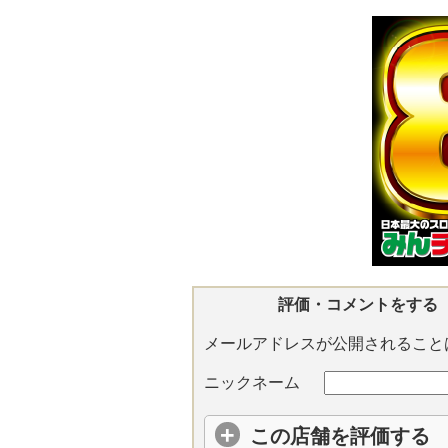
評価・コメントをする
メールアドレスが公開されること
ニックネーム
この店舗を評価する