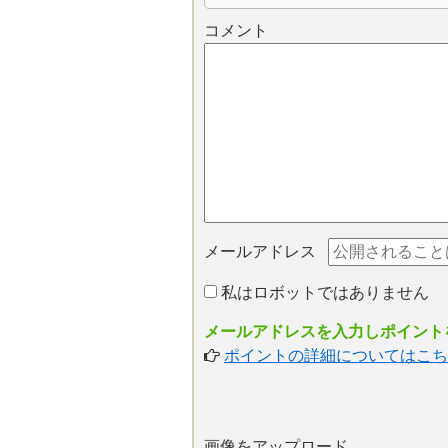
コメント
メールアドレス
私はロボットではありません
メールアドレスを入力しポイントを
ポイントの詳細についてはこち
画像をアップロード