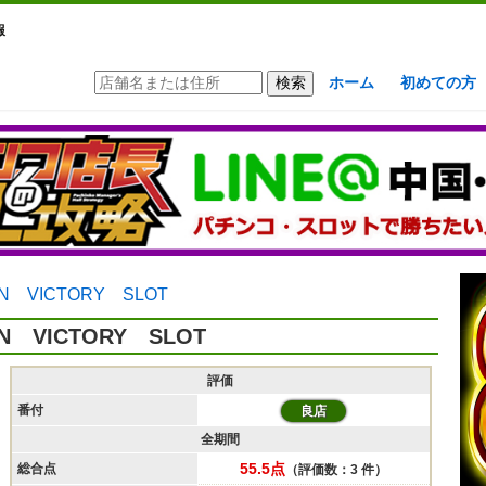
報
ホーム
初めての方
IN VICTORY SLOT
N VICTORY SLOT
評価
番付
良店
全期間
55.5点
総合点
（評価数：3 件）