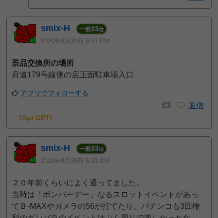
smix-H
33
一般
位
2020年8月31日 9:51 PM
景品交換所の場所
府道179号線側の店正面駐車場入口
アプリでフォローする
返信
15pt GET!
smix-H
33
一般
位
2020年8月26日 5:39 AM
２０年前くらいによく通ってました。
当時は「ボンバーデー」なるスロットイベントがあっ
てＢ-MAXやガメラの56が打てたり、パチンコも3回権
利のギンパラのイベントはぶん周りで楽しかったな