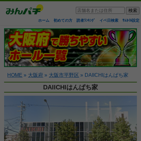
ホーム
初めての方
読者ﾗﾝｷﾝｸﾞ
イベ日検索
ｻﾑﾈｲﾙ設定
HOME
»
大阪府
»
大阪市平野区
»
DAIICHIはんぱち家
DAIICHIはんぱち家