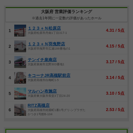
大阪府 営業評価ランキング
※過去1年間に一定数の評価があったホール
１２３＋Ｎ松原店
4.31 / 5点
1
大阪府松原市丹南1丁目317-1
１２３＋Ｎ羽曳野店
4.15 / 5点
2
大阪府羽曳野市広瀬186番地の1
テンイチ泉南店
3.17 / 5点
3
大阪府泉南市北野303番地1
キコーナJR高槻駅前店
3.14 / 5点
4
大阪府高槻市白梅町1-5
マルハン布施店
3.10 / 5点
5
大阪府東大阪市長堂3丁目24-20
RITZ高槻店
2.53 / 5点
6
大阪府高槻市紺屋町1番1号グリ-ンプラザた
かつき1号館B-104