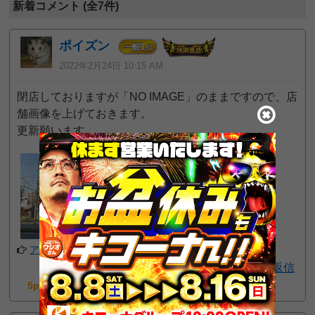
新着コメント (全7件)
ポイズン
1
一般
位
2022年2月24日 10:15 AM
閉店しておりますが「NO IMAGE」のままですので、店
舗画像を上げておきます。
更新願います。
アプリでフォローする
返信
5pt GET!