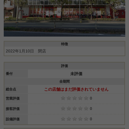
特徴
2022年1月10日 閉店
評価
未評価
番付
全期間
この店舗はまだ評価されていません
総合点
0
営業評価
0
接客評価
0
設備評価