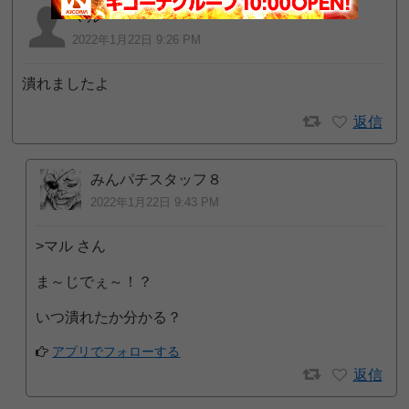
マル
2022年1月22日 9:26 PM
潰れましたよ
返信
みんパチスタッフ８
2022年1月22日 9:43 PM
>マル さん
ま～じでぇ～！？
いつ潰れたか分かる？
アプリでフォローする
返信