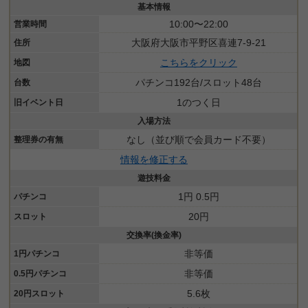
基本情報
10:00〜22:00
営業時間
大阪府大阪市平野区喜連7-9-21
住所
こちらをクリック
地図
パチンコ192台/スロット48台
台数
1のつく日
旧イベント日
入場方法
なし（並び順で会員カード不要）
整理券の有無
情報を修正する
遊技料金
1円 0.5円
パチンコ
20円
スロット
交換率(換金率)
非等価
1円パチンコ
非等価
0.5円パチンコ
5.6枚
20円スロット