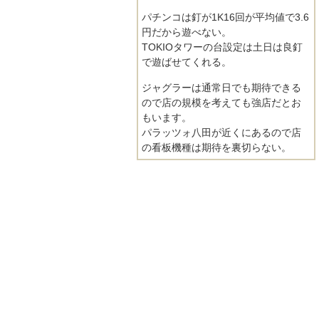
パチンコは釘が1K16回が平均値で3.6
円だから遊べない。
TOKIOタワーの台設定は土日は良釘
で遊ばせてくれる。
ジャグラーは通常日でも期待できる
ので店の規模を考えても強店だとお
もいます。
パラッツォ八田が近くにあるので店
の看板機種は期待を裏切らない。