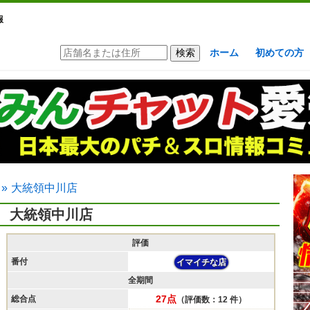
報
ホーム
初めての方
»
大統領中川店
大統領中川店
評価
番付
イマイチな店
全期間
27点
総合点
（評価数：12 件）