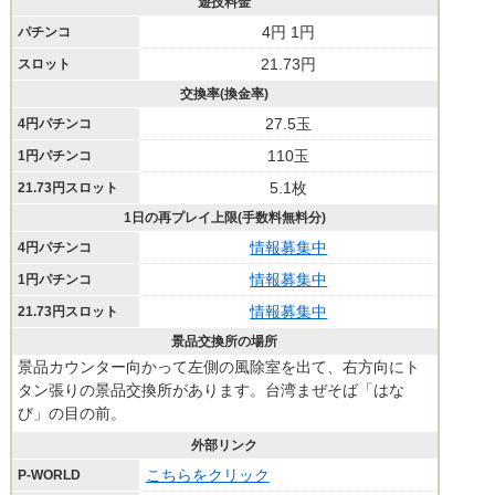
遊技料金
4円 1円
パチンコ
21.73円
スロット
交換率(換金率)
27.5玉
4円パチンコ
110玉
1円パチンコ
5.1枚
21.73円スロット
1日の再プレイ上限(手数料無料分)
情報募集中
4円パチンコ
情報募集中
1円パチンコ
情報募集中
21.73円スロット
景品交換所の場所
景品カウンター向かって左側の風除室を出て、右方向にト
タン張りの景品交換所があります。台湾まぜそば「はな
び」の目の前。
外部リンク
こちらをクリック
P-WORLD