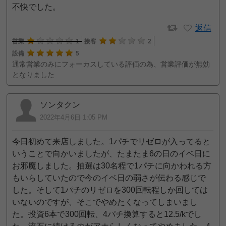
不快でした。
返信
営業
1
接客
2
設備
5
通常営業のみにフォーカスしている評価の為、営業評価が無効
となりました
ソンタクン
2022年4月6日 1:05 PM
今日初めて来店しました。1パチでリゼロが入ってると
いうことで向かいましたが、たまたま6の日のイベ日に
お邪魔しました。抽選は30名程で1パチに向かわれる方
もいらしていたので今のイベ日の弱さが伝わる感じで
した。そして1パチのリゼロを300回転程しか回しては
いないのですが、そこでやめたくなってしまいまし
た。投資6本で300回転、4パチ換算すると12.5/kでし