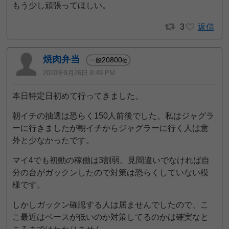
もう少し頑張ってほしい。
3
返信
焼肉弁当
20800
一般
位
2020年9月26日 8:49 PM
本日特定日初めて行ってきました。
朝イチの抽選は恐らく150人前後でした。私はジャグラ
ーに行きましたが朝イチからジャグラーに行く人は意
外と少なかったです。
マイ4でも初動の稼働は3割弱。見間違いでなければ自
分の台がガックンしたので対策は恐らくしていない模
様です。
しかしガックン確認する人は居ませんでしたので、こ
こ最近はベースが低いのか対策してるのかは確実なと