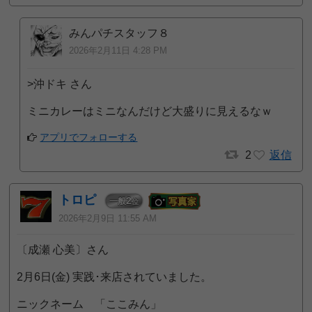
みんパチスタッフ８
2026年2月11日 4:28 PM
>沖ドキ さん
ミニカレーはミニなんだけど大盛りに見えるなｗ
アプリでフォローする
2
返信
トロピ
2
一般
位
2026年2月9日 11:55 AM
〔成瀬 心美〕さん
2月6日(金) 実践･来店されていました。
ニックネーム 「ここみん」