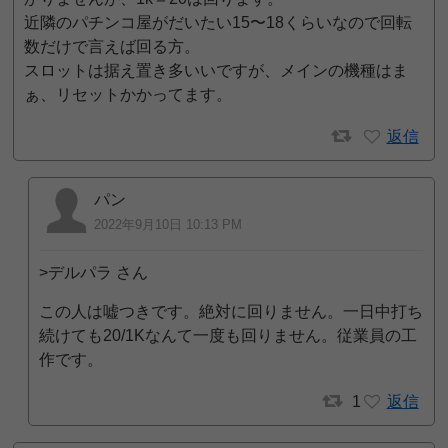
近隣のパチンコ屋がだいたい15〜18くらいなので回転
数だけで言えば回る方。
スロットは据え置き多いいですが、メインの機種はま
ぁ、リセットかかってます。
返信
パン
2022年9月10日 10:13 PM
>デルパラ さん
この人は嘘つきです。絶対に回りません。一日中打ち
続けても20/1Kなんて一度も回りません。従業員の工
作です。
1
返信