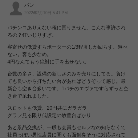
パン
2022年7月10日 5:41 PM
パチンコありえない程に回りません。こんな事許され
るの？釘いじりすぎ。
客寄せの低貸すらボーダーの1/3程度しか回らず。遊べ
ない。客も少なめ。
4円なんてもう絶対に手を出せない。
台数の多さ、設備の新しさのみを売りにしてる。負け
ても良いから打ちたい台があればどうぞって感じ。最
新台も空き台多いです。1パチのエヴァですらずっと空
き台で呆れました。
スロットも低貸、20円共にガラガラ
グラフ見る限り低設定の放置台ばかり
あと景品交換が、一般も会員もセルフなの知らなくて
社員っぽい男性店員に聞くも面倒臭そうに対応されて