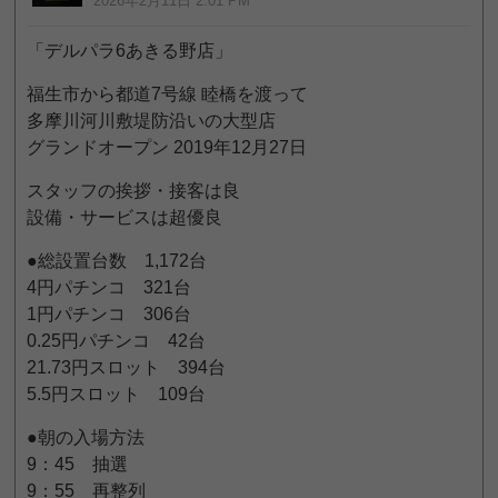
2026年2月11日 2:01 PM
「デルパラ6あきる野店」
福生市から都道7号線 睦橋を渡って
多摩川河川敷堤防沿いの大型店
グランドオープン 2019年12月27日
スタッフの挨拶・接客は良
設備・サービスは超優良
●総設置台数 1,172台
4円パチンコ 321台
1円パチンコ 306台
0.25円パチンコ 42台
21.73円スロット 394台
5.5円スロット 109台
●朝の入場方法
9：45 抽選
9：55 再整列