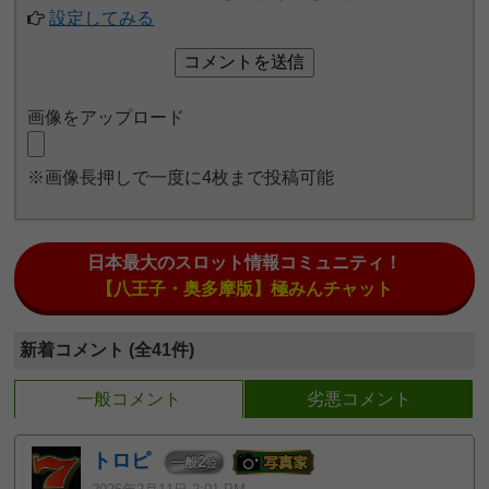
設定してみる
画像をアップロード
※画像長押しで一度に4枚まで投稿可能
日本最大のスロット情報コミュニティ！
【八王子・奥多摩版】極みんチャット
新着コメント (全41件)
一般コメント
劣悪コメント
トロピ
2
一般
位