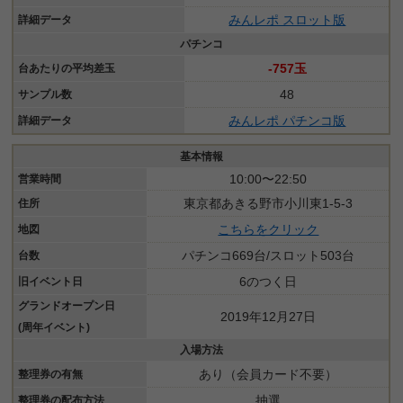
みんレポ スロット版
詳細データ
パチンコ
-757玉
台あたりの平均差玉
48
サンプル数
みんレポ パチンコ版
詳細データ
基本情報
10:00〜22:50
営業時間
東京都あきる野市小川東1-5-3
住所
こちらをクリック
地図
パチンコ669台/スロット503台
台数
6のつく日
旧イベント日
グランドオープン日
2019年12月27日
(周年イベント)
入場方法
あり（会員カード不要）
整理券の有無
抽選
整理券の配布方法