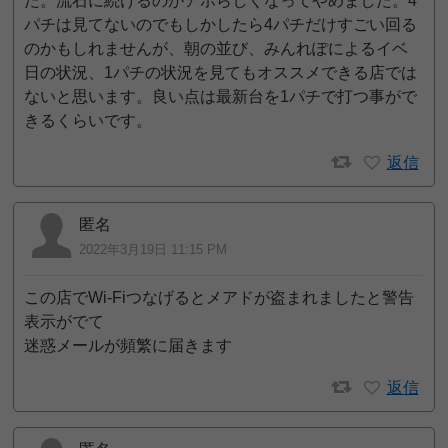
た。流石に続けるのがアホらしくなってやめました。4
パチは見てないのでもしかしたら4パチだけすごい回る
のかもしれませんが、朝の並び、みんれぽによるイベ
日の状況、1パチの状況を見てもオススメできる店では
ないと思います。良い点は最新台を1パチで打つ事がで
きるくらいです。
返信
匿名
2022年3月19日 11:15 PM
この店でWi-Fiつなげるとメアドが盗まれましたと警告
表示がでて
迷惑メールが頻繁に届きます
返信