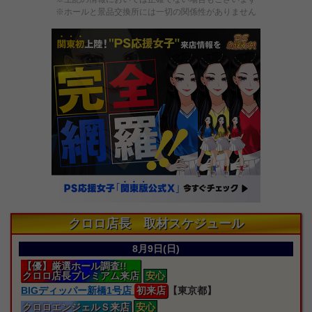
※ホールと景品交換所には一切の関係性がありません
クロロ店長 取材スケジュール
8月9日(日)
【優】厳選ホール調査!!
クロロ店長プレミアム来店
安心
BIGディッパー新橋1号店
初来店
【東京都】
クロロエンジェルＳ来店
安心