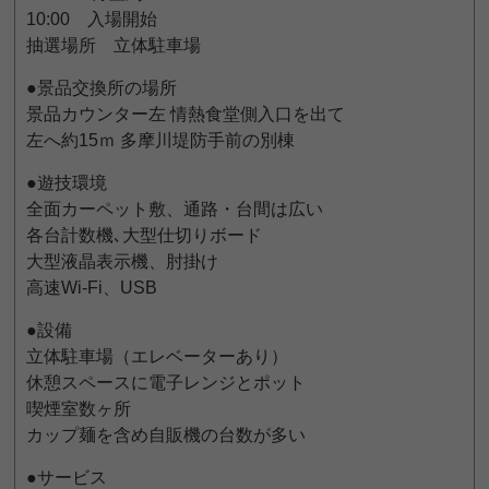
10:00 入場開始
抽選場所 立体駐車場
●景品交換所の場所
景品カウンター左 情熱食堂側入口を出て
左へ約15ｍ 多摩川堤防手前の別棟
●遊技環境
全面カーペット敷、通路・台間は広い
各台計数機､大型仕切りボード
大型液晶表示機、肘掛け
高速Wi-Fi、USB
●設備
立体駐車場（エレベーターあり）
休憩スペースに電子レンジとポット
喫煙室数ヶ所
カップ麺を含め自販機の台数が多い
●サービス