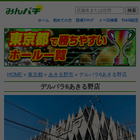
ホーム
初めての方
読者ﾗﾝｷﾝｸﾞ
イベ日検索
ｻﾑﾈｲﾙ設定
HOME
»
東京都
»
あきる野市
»
デルパラ6あきる野店
デルパラ6あきる野店