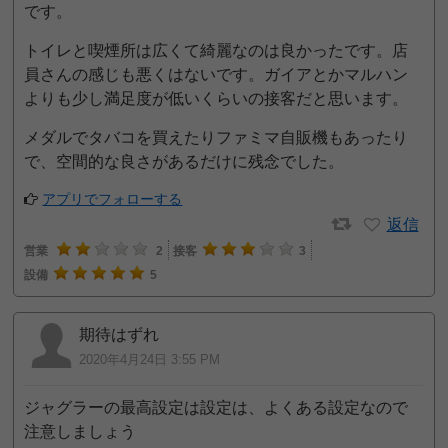
です。
トイレと喫煙所は広くて綺麗なのは良かったです。店
員さんの感じも悪くはないです。ガイアとかマルハン
よりも少し満足度が低いくらいの接客だと思います。
メダルでタバコを買えたりファミマ自販機もあったり
で、空間的な良さがあるだけに残念でした。
アプリでフォローする
返信
営業
2
接客
3
設備
5
期待はずれ
2020年4月24日 3:55 PM
ジャグラーの最高設定は設定は、よくある設定なので
注意しましょう