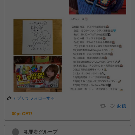
アプリでフォローする
返信
60pt GET!
犯罪者グループ