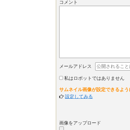
コメント
メールアドレス
私はロボットではありません
サムネイル画像が設定できるよう
設定してみる
画像をアップロード