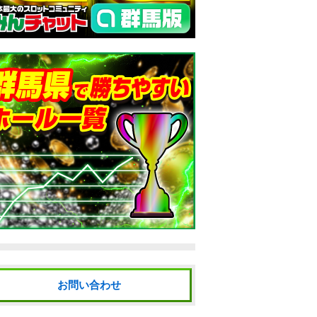
お問い合わせ