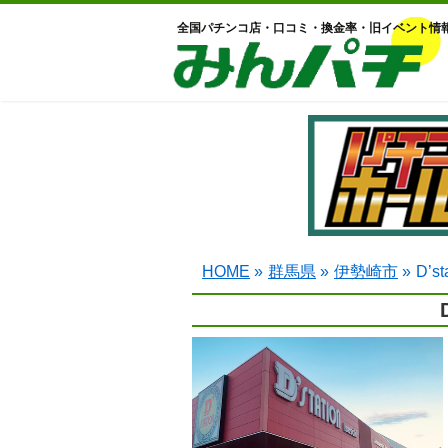
全国パチンコ店・口コミ・換金率・旧イベント情
HOME
»
群馬県
»
伊勢崎市
»
D’s