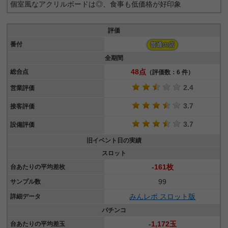
個室風なアクリルボードは◎、食事も低価格が好印象
評価
番付
普通の店
全期間
48点
総合点
（評価数：6 件）
2.4
営業評価
3.7
接客評価
3.7
設備評価
旧イベント日の実績
スロット
-161枚
台あたりの平均差枚
99
サンプル数
みんレポ スロット版
詳細データ
パチンコ
-1,172玉
台あたりの平均差玉