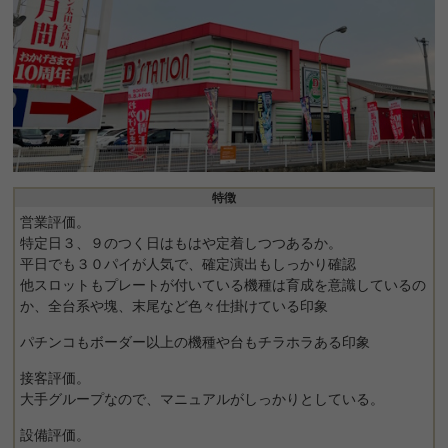
特徴
営業評価。
特定日３、９のつく日はもはや定着しつつあるか。
平日でも３０パイが人気で、確定演出もしっかり確認
他スロットもプレートが付いている機種は育成を意識しているの
か、全台系や塊、末尾など色々仕掛けている印象
パチンコもボーダー以上の機種や台もチラホラある印象
接客評価。
大手グループなので、マニュアルがしっかりとしている。
設備評価。