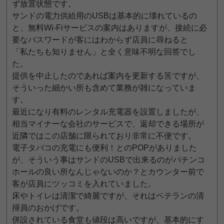
ず放置状態です。
サンドの電力供給用のUSBは基本的に壊れているの
と、無料Wi-Fiサービスの案内はありますが、接続に必
要なパスワードが客にはわからず店員に尋ねると
「私たちも知りません」と全く意味不明な回答でし
た。
提供を中止したのであれば案内を更新する筈ですが、
そういった細かい所も含めて業務が雑になっていま
す。
最近になり有料のレンタル充電器を設置しましたが、
相当マイナーな会社のサービスで、返却できる場所が
近隣ではこの店舗に限られており非常に不便です。
電子タバコの充電にも便利！とのPOPがありました
が、そういう事はサンドのUSBで出来るのがパチンコ
ホールの良い所なんじゃないのか？とカウンター前で
客が店員にツッコミを入れていました。
床やトイレは清潔で綺麗ですが、それはベテランの清
掃員のおかげです。
併設されている食堂も値段は高いですが、基本的にす