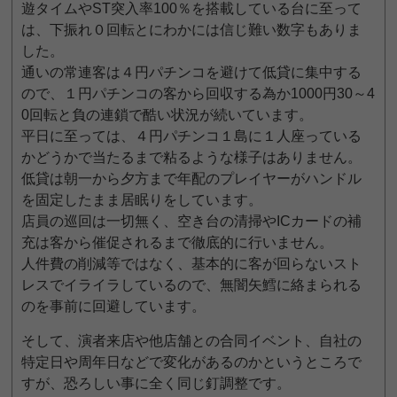
遊タイムやST突入率100％を搭載している台に至って
は、下振れ０回転とにわかには信じ難い数字もありま
した。
通いの常連客は４円パチンコを避けて低貸に集中する
ので、１円パチンコの客から回収する為か1000円30～4
0回転と負の連鎖で酷い状況が続いています。
平日に至っては、４円パチンコ１島に１人座っている
かどうかで当たるまで粘るような様子はありません。
低貸は朝一から夕方まで年配のプレイヤーがハンドル
を固定したまま居眠りをしています。
店員の巡回は一切無く、空き台の清掃やICカードの補
充は客から催促されるまで徹底的に行いません。
人件費の削減等ではなく、基本的に客が回らないスト
レスでイライラしているので、無闇矢鱈に絡まられる
のを事前に回避しています。
そして、演者来店や他店舗との合同イベント、自社の
特定日や周年日などで変化があるのかというところで
すが、恐ろしい事に全く同じ釘調整です。