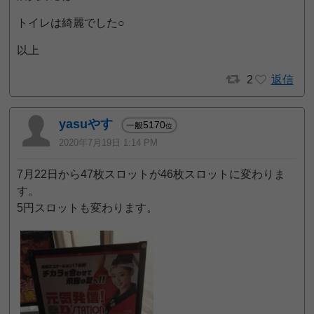
トイレは綺麗でした○
以上
2
返信
yasuやす
5170
一般
位
2020年7月19日 1:14 PM
7月22日から47枚スロットが46枚スロットに変わりま
す。
5円スロットも変わります。