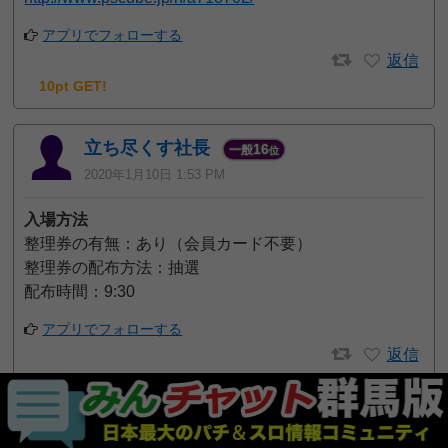
アプリでフォローする
返信
10pt GET!
立ち尽くす社長
16
一般
位
2020年1月10日 1:53 PM
入場方法
整理券の有無：あり（会員カード不要）
整理券の配布方法：抽選
配布時間：9:30
アプリでフォローする
返信
10pt GET!
た
71
一般
位