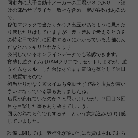
同市内に大手自動車メーカーの工場が３つあり、下請
けの部品サプライヤー数社を含め一定の客数はあるの
で、
稼働マジックで当たりがつき出玉があるように見えた
り感じたりはしていますが、差玉差枚で考えると３９
の特定日で如何に回収するかにかかっている店舗なん
だなとハッキリとわかります。
公開しているオンラインデータでも確認できます。
宵越し遊タイムはRAMクリアでリセットしますが、遊
タイムをスルーした台はそのまま電源を落として翌日
も放置するので、
初当たりがなく遊タイムも発動せずで客と店員が言い
争いになっている事もありましたね。
店長が忘れていたのか？と思いましたが、２回目３回
目を目撃した事もあり故意でしょう。
回収の為なら何でもするぞ！という意気込みだけは感
じていました。
設備に関しては、老朽化が酷い割に投資はされておら