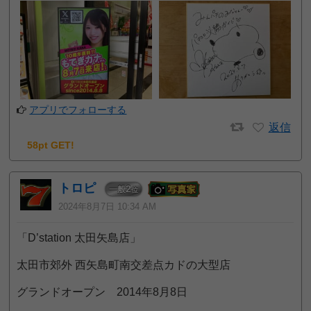
アプリでフォローする
返信
58pt GET!
トロピ
2
一般
位
2024年8月7日 10:34 AM
「D’station 太田矢島店」
太田市郊外 西矢島町南交差点カドの大型店
グランドオープン 2014年8月8日