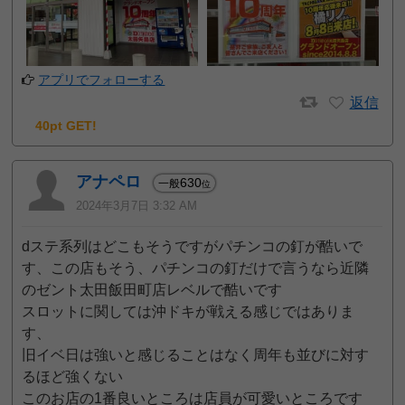
アプリでフォローする
返信
40pt GET!
アナペロ
630
一般
位
2024年3月7日 3:32 AM
dステ系列はどこもそうですがパチンコの釘が酷いで
す、この店もそう、パチンコの釘だけで言うなら近隣
のゼント太田飯田町店レベルで酷いです
スロットに関しては沖ドキが戦える感じではありま
す、
旧イベ日は強いと感じることはなく周年も並びに対す
るほど強くない
このお店の1番良いところは店員が可愛いところです