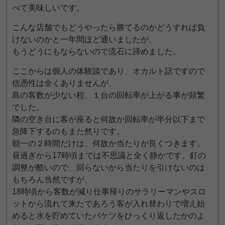
べて美味しいです。
こんな店舗でもどうやったら勝てるのかどうすれば負
けないのかと一年間ほど通いましたが、
もうどうにもならないので流石に諦めました。
ここからは個人の体験談であり、オカルト話ですので
信憑性は全くありませんが、
島の客数が少ない程、１台の回転率が上がる事が頻繁
でした。
隣の空き台に客が座ると何故か回転率が半分以下まで
急降下するのもまた然りです。
朝一の２時間だけは、何故か当たりが良くつきます。
昼過ぎから17時頃までは不思議と全く静かです。釘の
調整が酷いので、回らないから当たりを引けないのは
もちろん当然ですが、
18時頃から客数が減り仕事帰りのサラリーマンやスロ
ットから流れて来たであろう客が入れ替わりで増え始
めると水を貯めていたバケツをひっくり返したかのよ