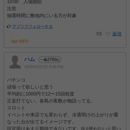
10:00 入場開始
注意
抽選時間に敷地内にいる方が対象
アプリでフォローする
返信
5pt GET!
ハム
2750
一般
位
2025年5月7日 9:38 PM
パチンコ
頑張って欲しいと思う
平均的に1000円で12〜15回程度
正直打てない。各島の客数が物語ってる。
スロット
イベントや来店でも変わらず、冷遇明けの上がりが重
なった台が出てるイメージです。
設定面はあまり期待できないです。6は使わないと思い