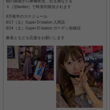
朝の抽選から稼働状況、出玉感などを
Ｘ（旧twitter）で時系列発信されます
8月後半のスケジュール
8/17（土）Super D’station 入間店
8/24（土）Super D’station ガーデン前橋店
麻雀ともども応援をお願いします