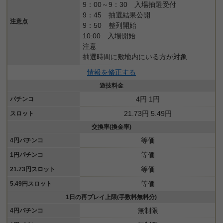
9：00～9：30 入場抽選受付
9：45 抽選結果公開
注意点
9：50 整列開始
10:00 入場開始
注意
抽選時間に敷地内にいる方が対象
情報を修正する
遊技料金
4円 1円
パチンコ
21.73円 5.49円
スロット
交換率(換金率)
等価
4円パチンコ
等価
1円パチンコ
等価
21.73円スロット
等価
5.49円スロット
1日の再プレイ上限(手数料無料分)
無制限
4円パチンコ