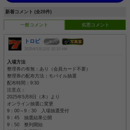
新着コメント (全28件)
一般コメント
劣悪コメント
トロピ
2
一般
位
2025年5月12日 10:10 AM
入場方法
整理券の有無：あり（会員カード不要）
整理券の配布方法：モバイル抽選
配布時間：9:30
注意点：
2025年5月8日（木）より
オンライン抽選に変更
9：00～9：30 入場抽選受付
9：45 抽選結果公開
9：50 整列開始