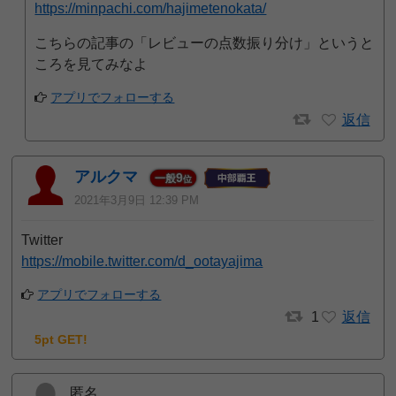
https://minpachi.com/hajimetenokata/
こちらの記事の「レビューの点数振り分け」というと
ころを見てみなよ
アプリでフォローする
返信
アルクマ
9
一般
位
2021年3月9日 12:39 PM
Twitter
https://mobile.twitter.com/d_ootayajima
アプリでフォローする
1
返信
5pt GET!
匿名