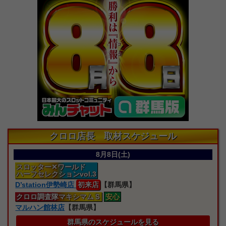
クロロ店長 取材スケジュール
8月8日(土)
スロッター
✕ワールド
ハーフセレクションvol.3
D’station伊勢崎店
初来店
【群馬県】
クロロ
調査隊マキシマムＳ
安心
マルハン館林店
【群馬県】
群馬県のスケジュールを見る