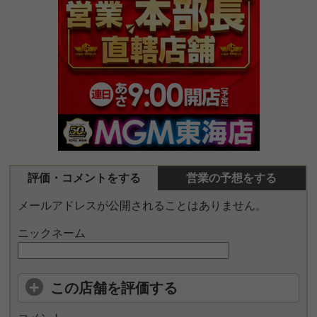
評価・コメントをする
営業の予想をする
メールアドレスが公開されることはありません。
ニックネーム
この店舗を評価する