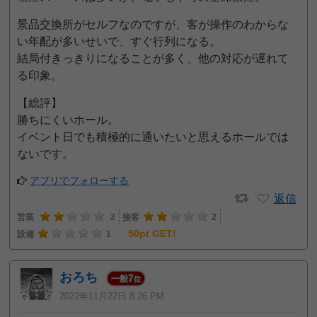
景品交換所がセルフなのですが、客が操作のわからな
い年配が多いせいで、すぐ行列になる。
結局付きっきりになることが多く、他の対応が遅れて
る印象。
【総評】
勝ちにくいホール。
イベント日でも積極的に通いたいと思えるホールでは
ないです。
アプリでフォローする
返信
営業
2
接客
2
50pt GET!
設備
1
おろち
7
一般
位
2022年11月22日 8:26 PM