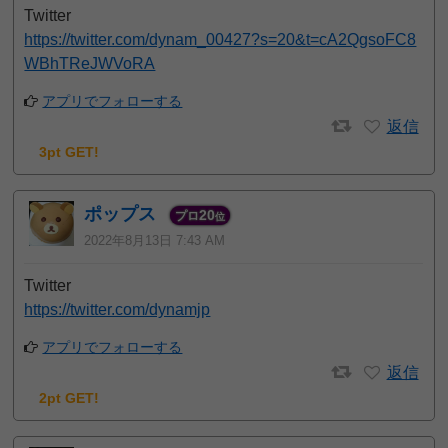
Twitter
https://twitter.com/dynam_00427?s=20&t=cA2QgsoFC8
WBhTReJWVoRA
アプリでフォローする
返信
3pt GET!
ポップス
20
プロ
位
2022年8月13日 7:43 AM
Twitter
https://twitter.com/dynamjp
アプリでフォローする
返信
2pt GET!