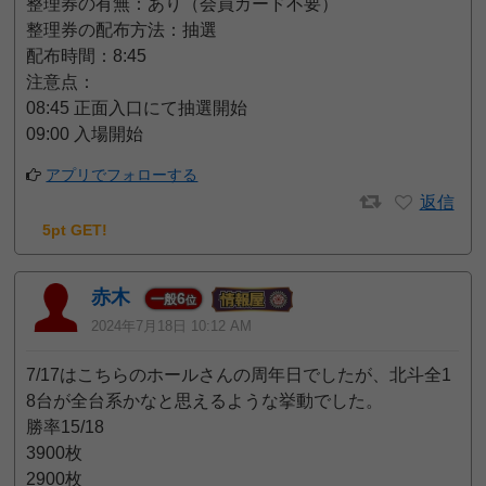
整理券の有無：あり（会員カード不要）
整理券の配布方法：抽選
配布時間：8:45
注意点：
08:45 正面入口にて抽選開始
09:00 入場開始
アプリでフォローする
返信
5pt GET!
赤木
6
一般
位
2024年7月18日 10:12 AM
7/17はこちらのホールさんの周年日でしたが、北斗全1
8台が全台系かなと思えるような挙動でした。
勝率15/18
3900枚
2900枚