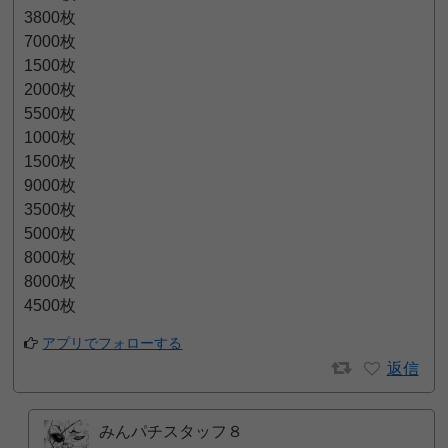
3800枚
7000枚
1500枚
2000枚
5500枚
1000枚
1500枚
9000枚
3500枚
5000枚
8000枚
8000枚
4500枚
アプリでフォローする
返信
みんパチスタッフ８