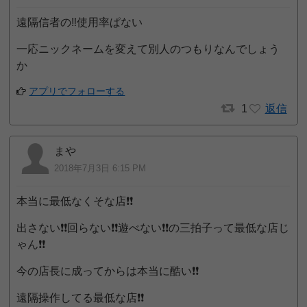
遠隔信者の‼️使用率ぱない
一応ニックネームを変えて別人のつもりなんでしょう
か
アプリでフォローする
1
返信
まや
2018年7月3日 6:15 PM
本当に最低なくそな店❗❗
出さない❗❗回らない❗❗遊べない❗❗の三拍子って最低な店じ
ゃん❗❗
今の店長に成ってからは本当に酷い❗❗
遠隔操作してる最低な店❗❗