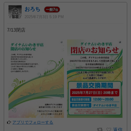
おろち
7
一般
位
2025年7月3日 5:19 PM
7/13閉店
アプリでフォローする
返信