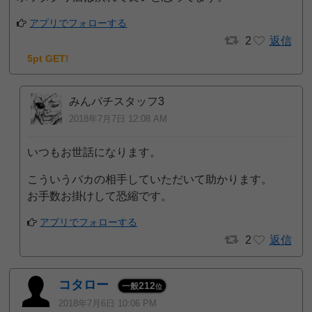
アプリでフォローする
2
返信
5pt GET!
みんパチスタッフ3
2018年7月7日 12:08 AM
いつもお世話になります。
こういうバカの相手していただいて助かります。
お手数お掛けして恐縮です。
アプリでフォローする
2
返信
コタロー
212
一般
位
2018年7月6日 10:06 PM