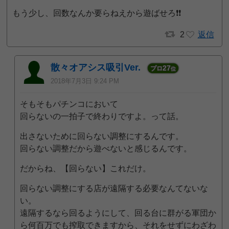
もう少し、回数なんか要らねえから遊ばせろ❗❗
2
返信
散々オアシス吸引Ver.
27
プロ
位
2018年7月3日 9:24 PM
そもそもパチンコにおいて
回らないの一拍子で終わりですよ。って話。
出さないために回らない調整にするんです。
回らない調整だから遊べないと感じるんです。
だからね、【回らない】これだけ。
回らない調整にする店が遠隔する必要なんてないな
い。
遠隔するなら回るようにして、回る台に群がる軍団か
ら何百万でも搾取できますから、それをせずにわざわ