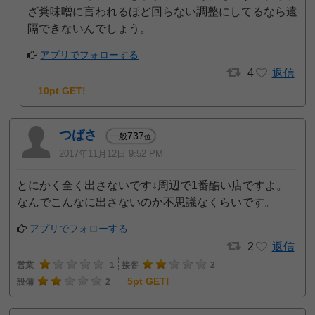
ざ糞味噌に言われるほど回らない調整にしてるなら遠
隔できないんでしょう。
アプリでフォローする
4
返信
10pt GET!
つばさ
737
一般
位
2017年11月12日 9:52 PM
とにかく全く出さないです↓周辺で1番酷い店ですよ。
なんでこんなに出さないのか不思議なくらいです。
アプリでフォローする
2
返信
営業
1
接客
2
5pt GET!
設備
2