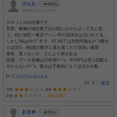
けんた
1802
一般
位
2017年4月2日 2:02 PM
スロットのみ評価です。
営業、稼働が地区最下位の割にはがんばってると思
う。特に地区一番店マ○○ン平の店休日は力いれてる。
しかし56はAﾀｲﾌﾟまで、AT ART は判別可能なﾚﾍﾞﾙ廻す
とほぼ3、4程度の数字に落ち着くので深追い厳禁
接客、悪くないが、人により差がある
設備、データ器機は10年前ﾚﾍﾞﾙ。ATARTは突入回数も
分からないﾚﾍﾞﾙ。新台は予算的にも？ほぼ小台数。
アプリでフォローする
1
返信
営業
3
接客
3
10pt GET!
設備
2
おまめ
352
一般
位