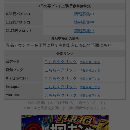
1日の再プレイ上限(手数料無料分)
情報募集中
4.31円パチンコ
情報募集中
1.12円パチンコ
情報募集中
21.73円スロット
景品交換所の場所
景品カウンターを正面に見て右側出入口を出て正面にあり
外部リンク
こちらをクリック
台データ
（
情報を修正する
）
こちらをクリック
店舗ブログ
（
情報を修正する
）
こちらをクリック
X（旧Twitter）
（
情報を修正する
）
こちらをクリック
Instagram
（
情報を修正する
）
こちらをクリック
YouTube
（
情報を修正する
）
※上記の情報においては正確でない場合もございます
※ホールと景品交換所には一切の関係性がありません