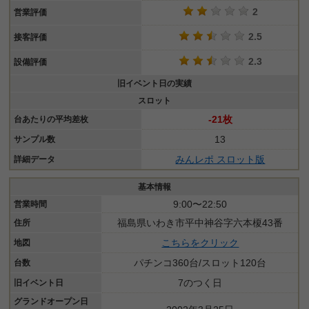
2
営業評価
2.5
接客評価
2.3
設備評価
旧イベント日の実績
スロット
-21枚
台あたりの平均差枚
13
サンプル数
みんレポ スロット版
詳細データ
基本情報
9:00〜22:50
営業時間
福島県いわき市平中神谷字六本榎43番
住所
こちらをクリック
地図
パチンコ360台/スロット120台
台数
7のつく日
旧イベント日
グランドオープン日