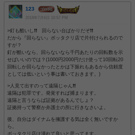
123
3
プロ
位
2018年7月6日 10:57 PM
>釘も酷いし❗❗ 回らない台ばかりだぞ❗❗
だから『回らない』ボッタクリ店で片付けられるので
すが？
釘が酷いなら、回らないなら千円あたりの回転数を示
せばいいのでは？(1000円2000円だけ使って10回転20
回転しか回らなかったとかは下振れもあるから信頼度
としては低いという事は書いておきます。)
>人見て出すのって遠隔じゃん❗❗
遠隔は犯罪です。発覚すれば捕まります。
遠隔と言うならば証拠があるんでしょ？
証拠持って警察か弁護士の所に行きなさいよ。
後、自分はダイナムを擁護する気は全く無いですか
ら。
ボッタクリ店は潰れて良いと思ってます。