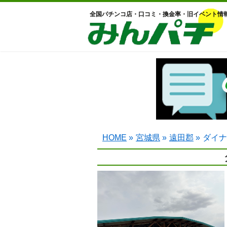
全国パチンコ店・口コミ・換金率・旧イベント情
HOME
»
宮城県
»
遠田郡
»
ダイナ