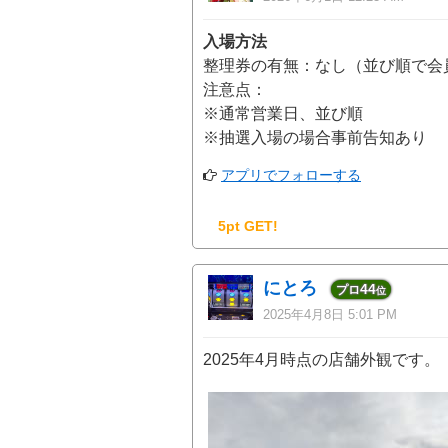
入場方法
整理券の有無：なし（並び順で会
注意点：
※通常営業日、並び順
※抽選入場の場合事前告知あり
アプリでフォローする
5pt GET!
にとろ
44
プロ
位
2025年4月8日 5:01 PM
2025年4月時点の店舗外観です。