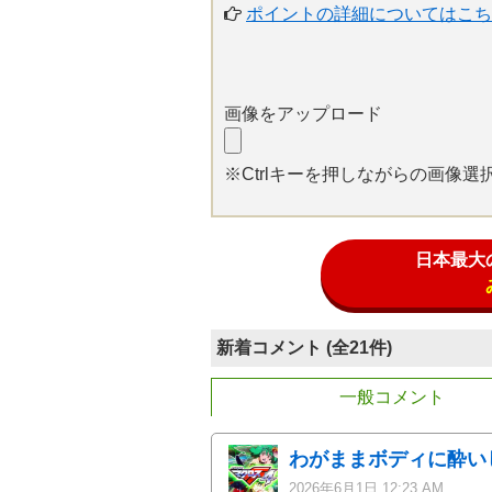
ポイントの詳細についてはこち
画像をアップロード
※Ctrlキーを押しながらの画像
日本最大
新着コメント (全21件)
一般コメント
わがままボディに酔い
2026年6月1日 12:23 AM