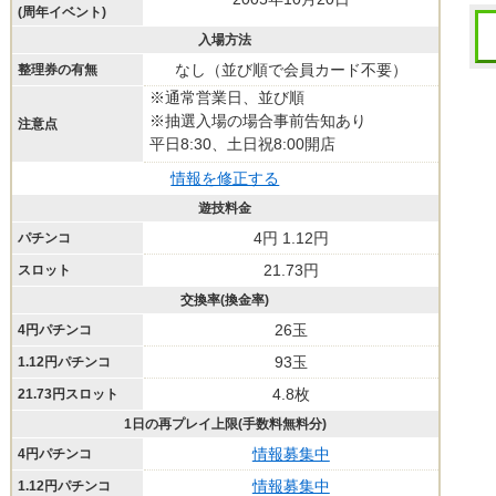
(周年イベント)
入場方法
なし（並び順で会員カード不要）
整理券の有無
※通常営業日、並び順
※抽選入場の場合事前告知あり
注意点
平日8:30、土日祝8:00開店
情報を修正する
遊技料金
4円 1.12円
パチンコ
21.73円
スロット
交換率(換金率)
26玉
4円パチンコ
93玉
1.12円パチンコ
4.8枚
21.73円スロット
1日の再プレイ上限(手数料無料分)
情報募集中
4円パチンコ
情報募集中
1.12円パチンコ