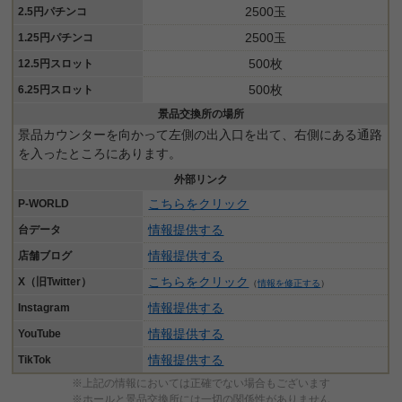
2500玉
2.5円パチンコ
2500玉
1.25円パチンコ
500枚
12.5円スロット
500枚
6.25円スロット
景品交換所の場所
景品カウンターを向かって左側の出入口を出て、右側にある通路
を入ったところにあります。
外部リンク
こちらをクリック
P-WORLD
情報提供する
台データ
情報提供する
店舗ブログ
こちらをクリック
X（旧Twitter）
（
情報を修正する
）
情報提供する
Instagram
情報提供する
YouTube
情報提供する
TikTok
※上記の情報においては正確でない場合もございます
※ホールと景品交換所には一切の関係性がありません