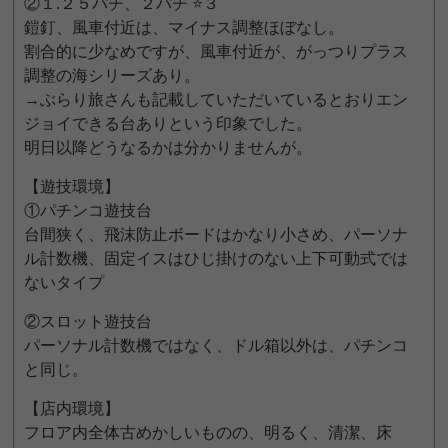
②１.２５パチ、２パチ ⭐３
鎧釘、風車付近は、マイナス調整ほぼなし。
割合的に少なめですが、風車付近が、がっつりプラス
調整の海シリーズあり。
→ぶらり旅さんも記載していただいているとおりエン
ジョイできる台ありという印象でした。
明日以降どうなるかは分かりませんが。
【遊技環境】
①パチンコ遊技台
台間狭く、飛沫防止ボードはかなり小さめ、パーソナ
ル計数機、固定イスはひじ掛けのない上下可動式では
ないタイプ
②スロット遊技台
パーソナル計数機ではなく、ドル箱以外は、パチンコ
と同じ。
【店内環境】
フロア内全体古めかしいものの、明るく、清潔、床