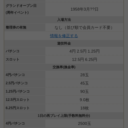
グランドオープン日
1958年3月??日
(周年イベント)
入場方法
なし（並び順で会員カード不要）
整理券の有無
情報を修正する
遊技料金
4円 2.5円 1.25円
パチンコ
12.5円 6.25円
スロット
交換率(換金率)
28玉
4円パチンコ
45玉
2.5円パチンコ
90玉
1.25円パチンコ
9.0枚
12.5円スロット
18枚
6.25円スロット
1日の再プレイ上限(手数料無料分)
2500玉
4円パチンコ