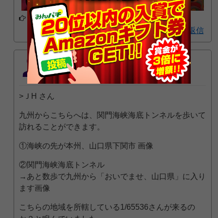
アプリでフォローする
1
返信
ＪH
12
一般
位
2021年3月19日 10:48 PM
>ＪH さん
九州からこちらへは、関門海峡海底トンネルを歩いて
訪れることができます。
①海峡の先が本州、山口県下関市 画像
②関門海峡海底トンネル
→あと数歩で九州から「おいでませ、山口県」に入り
ます画像
こちらの地域を所轄している1/65536さんが来るの