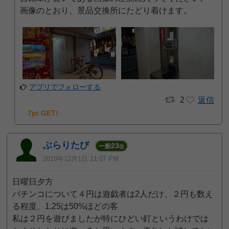
画像のとおり、景品交換所にたどり着けます。
アプリでフォローする
2
返信
7pt GET!
ぶらりたび
23
一般
位
2019年12月1日 11:07 PM
日曜日夕方
パチンコについて４円は遊戯者は2人だけ、２円も数え
る程度、1.25は50%ほどの客
私は２円を遊びましたが特にひどい釘というわけでは