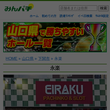
ホーム
初めての方
読者ﾗﾝｷﾝｸﾞ
イベ日検索
ｻﾑﾈｲﾙ設定
HOME
»
山口県
»
下関市
»
永楽
永楽