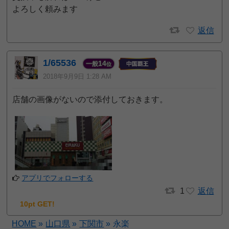
よろしく頼みます
返信
1/65536
14
一般
位
2018年9月9日 1:28 AM
店舗の画像がないので添付しておきます。
アプリでフォローする
1
返信
10pt GET!
HOME
»
山口県
»
下関市
»
永楽