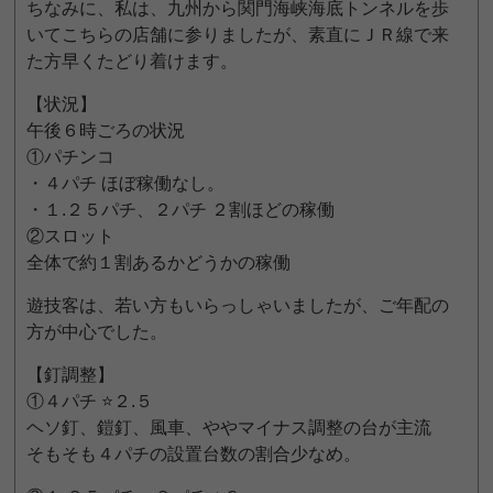
ちなみに、私は、九州から関門海峡海底トンネルを歩
いてこちらの店舗に参りましたが、素直にＪＲ線で来
た方早くたどり着けます。
【状況】
午後６時ごろの状況
①パチンコ
・４パチ ほぼ稼働なし。
・１.２５パチ、２パチ ２割ほどの稼働
②スロット
全体で約１割あるかどうかの稼働
遊技客は、若い方もいらっしゃいましたが、ご年配の
方が中心でした。
【釘調整】
①４パチ ⭐２.５
ヘソ釘、鎧釘、風車、ややマイナス調整の台が主流
そもそも４パチの設置台数の割合少なめ。