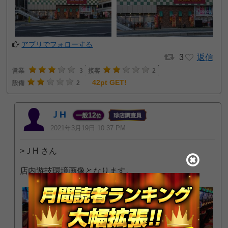
アプリでフォローする
3
返信
営業
3
接客
2
42pt GET!
設備
2
ＪH
12
一般
位
2021年3月19日 10:37 PM
>ＪH さん
店内遊技環境画像となります。