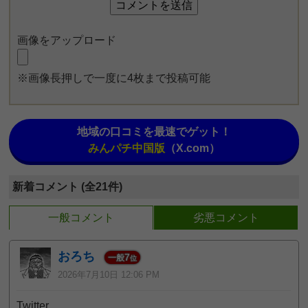
画像をアップロード
※画像長押しで一度に4枚まで投稿可能
地域の口コミを最速でゲット！
みんパチ中国版
（X.com）
新着コメント (全21件)
一般コメント
劣悪コメント
おろち
7
一般
位
2026年7月10日 12:06 PM
Twitter