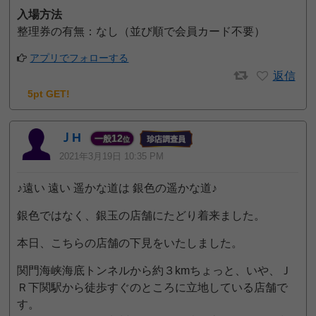
入場方法
整理券の有無：なし（並び順で会員カード不要）
アプリでフォローする
返信
5pt GET!
ＪH
12
一般
位
2021年3月19日 10:35 PM
♪遠い 遠い 遥かな道は 銀色の遥かな道♪
銀色ではなく、銀玉の店舗にたどり着来ました。
本日、こちらの店舗の下見をいたしました。
関門海峡海底トンネルから約３kmちょっと、いや、Ｊ
Ｒ下関駅から徒歩すぐのところに立地している店舗で
す。