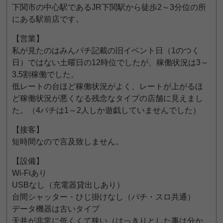
下関市の中心駅であるJR下関駅から徒歩2～3分位の所
にある駅前店です。
【営業】
私が見たのはみんパチ記載の旧イベント日（1のつく
日）ではない土曜日の12時位でしたが、稼働状況は3～
3.5割稼働でした。
低レートの台ほど稼働状況がよく、レートが上がるほ
ど稼働状況が悪くなる残念なタイプの店舗に見えまし
た。（4パチは1～2人しか遊戯していませんでした）
【接客】
短時間なので言及致しません。
【設備】
Wi-Fiあり
USBなし（充電器貸出しあり）
台間シャッター・ひじ掛けなし（パチ・スロ共通）
データ機器は古いタイプ
天井が非常に低くくて狭い（はっきりとした事は分か