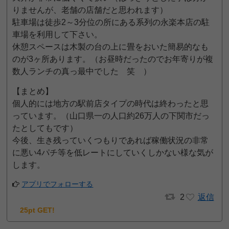
りませんが、老舗の店舗だと思われます）
駐車場は徒歩2～3分位の所にある系列の永楽本店の駐
車場を利用して下さい。
休憩スペースは木製の台の上に畳をおいた簡易的なも
のが3ヶ所あります。（お昼時だったのでお年寄りが複
数人ランチの真っ最中でした 笑 ）
【まとめ】
個人的には地方の駅前店タイプの時代は終わったと思
っています。（山口県一の人口約26万人の下関市だっ
たとしてもです）
今後、生き残っていくつもりであれば稼働状況の非常
に悪い4パチ等を低レートにしていくしかない様な気が
します。
アプリでフォローする
2
返信
25pt GET!