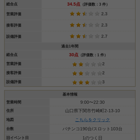
34.5点
総合点
（評価数：3 件）
2.3
営業評価
2.3
接客評価
2.7
設備評価
過去1年間
30点
総合点
（評価数：1 件）
2
営業評価
2
接客評価
3
設備評価
基本情報
9:00〜22:30
営業時間
山口県下関市竹崎町2-13-10
住所
こちらをクリック
地図
パチンコ190台/スロット103台
台数
1のつく日
旧イベント日