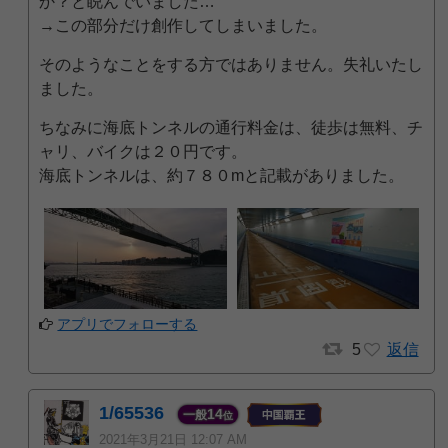
か？と睨んでいました…
→この部分だけ創作してしまいました。
そのようなことをする方ではありません。失礼いたし
ました。
ちなみに海底トンネルの通行料金は、徒歩は無料、チ
ャリ、バイクは２０円です。
海底トンネルは、約７８０mと記載がありました。
アプリでフォローする
5
返信
1/65536
14
一般
位
2021年3月21日 12:07 AM