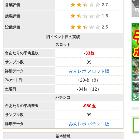
2.7
営業評価
1.5
接客評価
2.5
設備評価
旧イベント日の実績
スロット
-33枚
台あたりの平均差枚
99
サンプル数
みんレポ スロット版
詳細データ
+20枚（8）
7のつく日
-84枚（12）
土曜日
パチンコ
-980玉
台あたりの平均差玉
99
サンプル数
みんレポ パチンコ版
詳細データ
基本情報