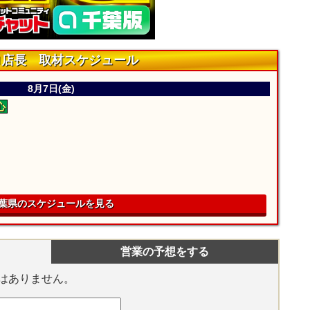
ロ店長 取材スケジュール
8月7日(金)
心
葉県のスケジュールを見る
営業の予想をする
はありません。