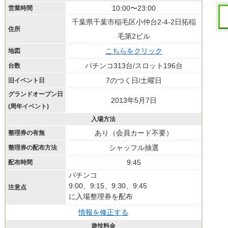
10:00〜23:00
営業時間
千葉県千葉市稲毛区小仲台2-4-2日拓稲
住所
毛第2ビル
こちらをクリック
地図
パチンコ313台/スロット196台
台数
7のつく日/土曜日
旧イベント日
グランドオープン日
2013年5月7日
(周年イベント)
入場方法
あり（会員カード不要）
整理券の有無
シャッフル抽選
整理券の配布方法
9:45
配布時間
パチンコ
9:00、9:15、9:30、9:45
注意点
に入場整理券を配布
情報を修正する
遊技料金