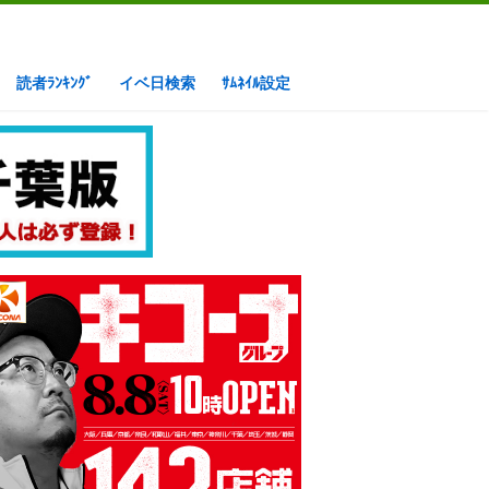
読者ﾗﾝｷﾝｸﾞ
イベ日検索
ｻﾑﾈｲﾙ設定