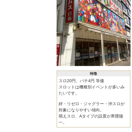
特徴
スロ20円、パチ4円 等価
スロットは機種別イベントが多いみ
たいです。
絆・リゼロ・ジャグラー・沖スロが
対象になりやすい傾向。
萌えスロ、Aタイプの設置が界隈随
一。