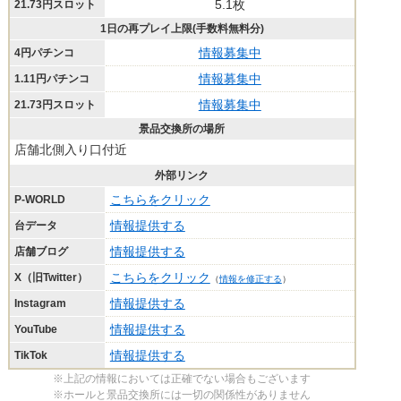
5.1枚
21.73円スロット
1日の再プレイ上限(手数料無料分)
情報募集中
4円パチンコ
情報募集中
1.11円パチンコ
情報募集中
21.73円スロット
景品交換所の場所
店舗北側入り口付近
外部リンク
こちらをクリック
P-WORLD
情報提供する
台データ
情報提供する
店舗ブログ
こちらをクリック
X（旧Twitter）
（
情報を修正する
）
情報提供する
Instagram
情報提供する
YouTube
情報提供する
TikTok
※上記の情報においては正確でない場合もございます
※ホールと景品交換所には一切の関係性がありません