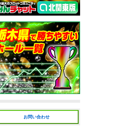
お問い合わせ