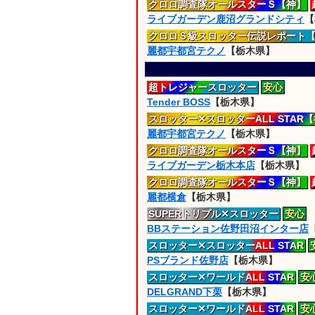
クロロ
調査隊オールスターＳ【神】
ライブガーデン鹿沼グランドシティ
【
クロロＳ級スロッター
伝説レポート
麗都宇都宮テクノ
【栃木県】
超トレジャー
スロッター
安心
Tender BOSS
【栃木県】
スロッター
✕スロッターALL STAR
麗都宇都宮テクノ
【栃木県】
クロロ
調査隊オールスターＳ【神】
ライブガーデン栃木本店
【栃木県】
クロロ
調査隊オールスターＳ【神】
麗都横倉
【栃木県】
SUPERトリプル
✕スロッター
安心
BBステーション佐野田沼インター店
スロッター
✕スロッターALL STAR
PSブランド佐野店
【栃木県】
スロッター
✕ワールドALL STAR
安
DELGRAND下栗
【栃木県】
スロッター
✕ワールドALL STAR
安