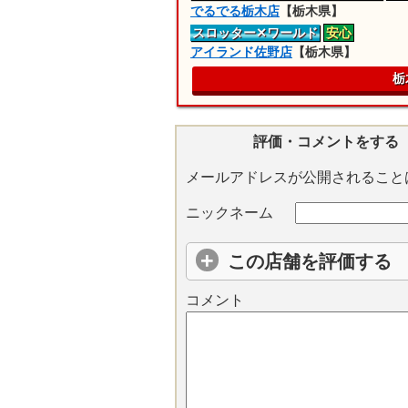
でるでる栃木店
【栃木県】
スロッター
✕ワールド
安心
アイランド佐野店
【栃木県】
栃
評価・コメントをする
メールアドレスが公開されること
ニックネーム
この店舗を評価する
コメント