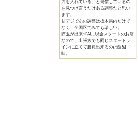
力を入れている」と発信しているの
を見つけ言うだけある調整だと思い
ます。
甘デジであの調整は栃木県内だけで
なく、全国区でみても珍しい。
貯玉が出来ずALL現金スタートのお店
なので、出張族でも同じスタートラ
インに立てて勝負出来るのは醍醐
味。