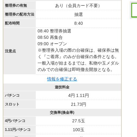
あり（会員カード不要）
整理券の有無
抽選
整理券の配布方法
8:40
配布時間
08:40 整理券抽選
08:50 再集合
09:00 オープン
※整理券入場の際の台確保は、確保券は無
注意点
く『ご着席』のみが台確保の条件となる。
一般入場が始まるまでは、私物や玉メダル
のみでの台確保は即時撤去開放となる。
情報を修正する
遊技料金
4円 1.11円
パチンコ
21.73円
スロット
交換率(換金率)
27.5玉
4円パチンコ
100玉
1.11円パチンコ