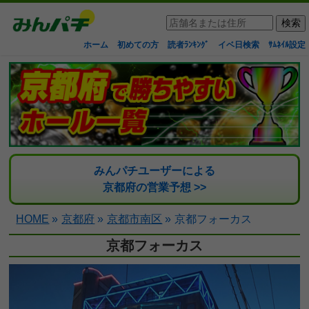
ホーム
初めての方
読者ﾗﾝｷﾝｸﾞ
イベ日検索
ｻﾑﾈｲﾙ設定
みんパチユーザーによる
京都府の営業予想 >>
HOME
»
京都府
»
京都市南区
»
京都フォーカス
京都フォーカス