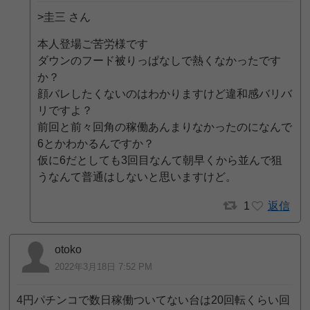
>圭三 さん
本人登場ご苦労様です
ダウンのフード被りっぱなしで熱くなかったです
か？
顔バレしたくないのはわかりますけど違和感バリバ
リですよ？
前回と前々回角の稼働あんまりなかったのになんで
6とかわかるんですか？
仮に6だとしても3回目なんて朝早くから並んで狙
うなんて普通はしないと思いますけど。
1
返信
otoko
2022年3月18日 7:52 PM
4円パチンコで数日稼働ついてない台は20回転くらい回