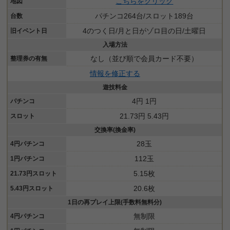
こちらをクリック
地図
パチンコ264台/スロット189台
台数
4のつく日/月と日がゾロ目の日/土曜日
旧イベント日
入場方法
なし（並び順で会員カード不要）
整理券の有無
情報を修正する
遊技料金
4円 1円
パチンコ
21.73円 5.43円
スロット
交換率(換金率)
28玉
4円パチンコ
112玉
1円パチンコ
5.15枚
21.73円スロット
20.6枚
5.43円スロット
1日の再プレイ上限(手数料無料分)
無制限
4円パチンコ