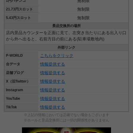
無制限
1円パチンコ
無制限
21.73円スロット
無制限
5.43円スロット
景品交換所の場所
店内景品カウンターを正面に見て、左突き当たりにある出入り口
から外へ出ると、右前方目の前にある(駐車場敷地内)
外部リンク
こちらをクリック
P-WORLD
情報提供する
台データ
情報提供する
店舗ブログ
情報提供する
X（旧Twitter）
情報提供する
Instagram
情報提供する
YouTube
情報提供する
TikTok
※上記の情報においては正確でない場合もございます
※ホールと景品交換所には一切の関係性がありません