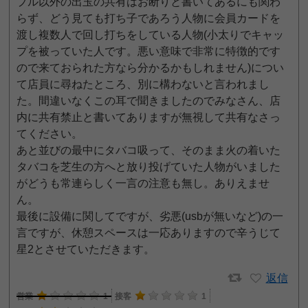
プル以外の出玉の共有はお断りと書いてあるにも関わ
らず、どう見ても打ち子であろう人物に会員カードを
渡し複数人で回し打ちをしている人物(小太りでキャッ
プを被っていた人です。悪い意味で非常に特徴的です
ので来ておられた方なら分かるかもしれません)につい
て店員に尋ねたところ、別に構わないと言われまし
た。間違いなくこの耳で聞きましたのでみなさん、店
内に共有禁止と書いてありますが無視して共有なさっ
てください。
あと並びの最中にタバコ吸って、そのまま火の着いた
タバコを芝生の方へと放り投げていた人物がいました
がどうも常連らしく一言の注意も無し。ありえませ
ん。
最後に設備に関してですが、劣悪(usbが無いなど)の一
言ですが、休憩スペースは一応ありますので辛うじて
星2とさせていただきます。
返信
営業
1
接客
1