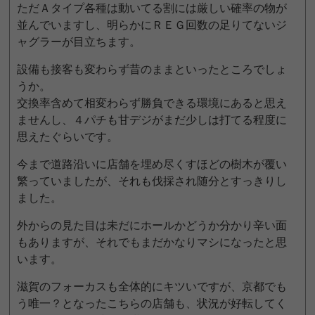
ただＡタイプ各種は動いてる割には厳しい確率の物が
並んでいますし、明らかにＲＥＧ回数の足りてないジ
ャグラーが目立ちます。
設備も接客も変わらず昔のままといったところでしょ
うか。
交換率含めて相変わらず勝負できる環境にあると思え
ませんし、４パチも甘デジがまだ少しは打てる程度に
思えたぐらいです。
今まで道路沿いに店舗を埋め尽くすほどの樹木が覆い
繁っていましたが、それも伐採され随分とすっきりし
ました。
外からの見た目は未だにホールかどうか分かり辛い面
もありますが、それでもまだかなりマシになったと思
います。
滋賀のフォーカスも全体的にキツいですが、京都でも
う唯一？となったこちらの店舗も、状況が好転してく