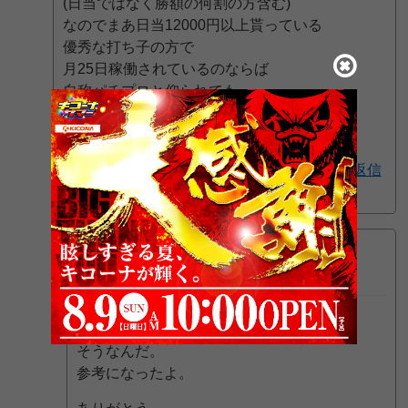
(日当ではなく勝額の何割の方含む)
なのでまあ日当12000円以上貰っている
優秀な打ち子の方で
月25日稼働されているのならば
自称パチプロと仰られても
いいのではないでしょうか。
アプリでフォローする
返信
3pt GET!
みんパチスタッフ８
2022年12月10日 1:00 PM
>わくわくさん さん
そうなんだ。
参考になったよ。