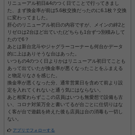
リニューアル初日&4のつく日てことで行ってきまし
た、まず換金率が前は5.6枚交換だったのに6.1枚？交換
に変わってました。
肝心のリニューアル初日の内容ですが、メインの絆2と
リゼロは2台ほど出ていた(どちらも1台ずつ別積みして
たので6？
あとは新台北斗やジャグラーコーナーも何台かデータ
的に上はありそうな台はあった。
いつもの4のつく日よりかはリニューアル初日てことも
あって出ていたが換金率が悪くなったことをふまえる
と物足りなさを感じた。
換金率が悪くなった分、通常営業日を含めて前より設
定を入れてくれないと通う気にはならない。
あと相変わらずここの店員はいつも無愛想で設備も古
い、コロナ対策万全と書いてるが台ごとに仕切りはな
く客が台で遊戯を終えた後も店員は台の消毒も一切し
ない。
アプリでフォローする