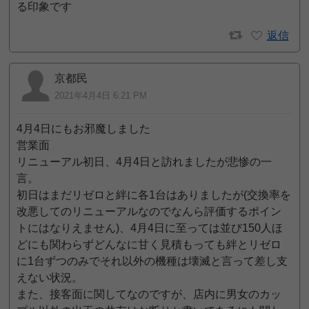
る印象です
返信
京都民
2021年4月4日 6:21 PM
4月4日にもお邪魔しました
営業面
リニューアル初日、4月4日と訪れましたが悲惨の一
言。
初日はまだリゼロと絆に各1台はありましたが(交換率を
改悪してのリニューアルなのでなんら評価するポイン
トにはなりえません)、4月4日に至っては並び150人ほ
どにも関わらずどんなに甘く見積もっても絆とリゼロ
に1台ずつのみでそれ以外の機種は壊滅と言って差し支
えない状況。
また、接客面に関してなのですが、店内に男女のカッ