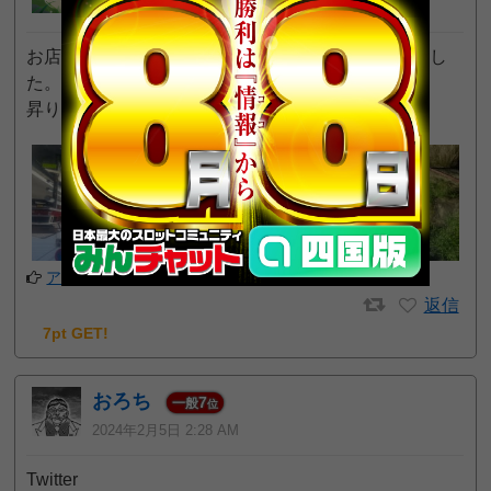
2024年4月25日 10:50 AM
お店の周年が記載されてない為、現地で調べて見まし
た。
昇り旗の方は、日付がちゃんと載ってます。
アプリでフォローする
返信
7pt GET!
おろち
7
一般
位
2024年2月5日 2:28 AM
Twitter