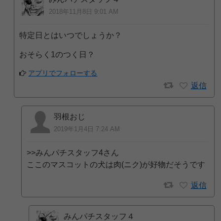
2018年11月8日 9:01 AM
特定日とはいつでしょうか？
おそらく1のつく日？
アプリでフォローする
返信
羽根おじ
2019年1月4日 7:24 AM
>>みんパチスタッフ4さん
ここのマスコットの犬は肉(ニク)が好物だそうです
返信
みんパチスタッフ４