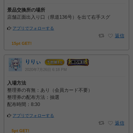
景品交換所の場所
店舗正面出入り口（県道136号）を出て右手スグ
アプリでフォローする
返信
15pt GET!
りりぃ
1
予想屋
位
2020年7月26日 6:18 PM
入場方法
整理券の有無：あり（会員カード不要）
整理券の配布方法：抽選
配布時間：8:30
アプリでフォローする
返信
5pt GET!