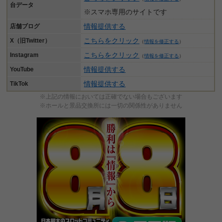
台データ
※スマホ専用のサイトです
情報提供する
店舗ブログ
こちらをクリック
X（旧Twitter）
（
情報を修正する
）
こちらをクリック
Instagram
（
情報を修正する
）
情報提供する
YouTube
情報提供する
TikTok
※上記の情報においては正確でない場合もございます
※ホールと景品交換所には一切の関係性がありません