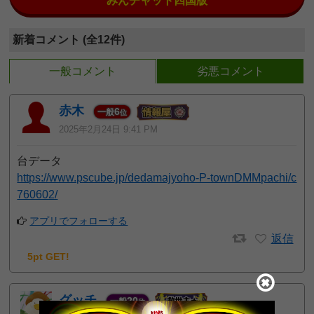
みんチャット四国版
新着コメント (全12件)
一般コメント
劣悪コメント
赤木
6
一般
位
2025年2月24日 9:41 PM
台データ
https://www.pscube.jp/dedamajyoho-P-townDMMpachi/c
760602/
アプリでフォローする
返信
5pt GET!
グッチ
20
一般
位